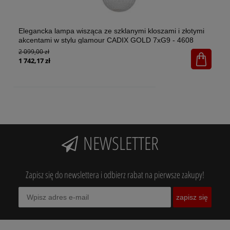
Elegancka lampa wisząca ze szklanymi kloszami i złotymi
El
akcentami w stylu glamour CADIX GOLD 7xG9 - 4608
w 
2 099,00 zł
1x
65
1 742,17 zł
NEWSLETTER
Zapisz się do newslettera i odbierz rabat na pierwsze zakupy!
zapisz się