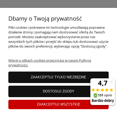
MOJE KONTO
Dbamy o Twoją prywatność
Pliki cookies i pokrewne im technologie umożliwiają poprawne
PŁATNOŚCI I DOSTAWA
działanie strony i pomagają nam dostosować ofertę do Twoich
potrzeb. Możesz zaakceptować wykorzystanie przez nas
wszystkich tych plików i przejść do sklepu lub dostosować użycie
plików do swoich preferencji, wybierając opcję "Dostosuj zgody".
OFERTA
Więcej o plikach cookies przeczytasz w naszej Polityce
prywatności.
O NAS
ZAAKCEPTUJ TYLKO NIEZBĘDNE
JANEX Spółka z o.o.
| ul. Przemysłowa 11a, Koszalin 75-216, woj.
DOSTOSUJ ZGODY
zachodniopomorskie | NIP: 6690500343 REGON: 008201011 | E-mail:
sklep@tklighting.pl
Tel.:
504545749
ZAAKCEPTUJ WSZYSTKIE
Sklep internetowy Shoper.pl