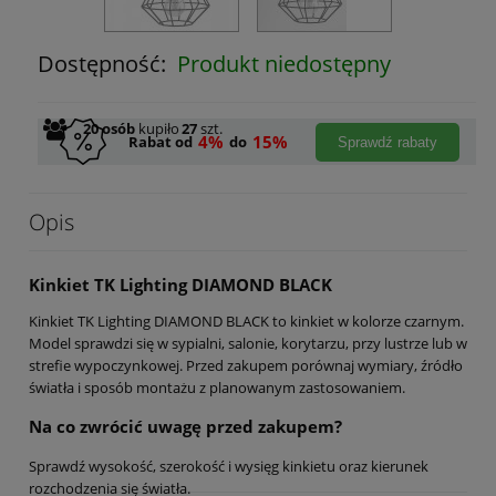
Dostępność:
Produkt niedostępny
20
osób
kupiło
27
szt.
4%
15%
Rabat od
do
Sprawdź rabaty
Opis
Kinkiet TK Lighting DIAMOND BLACK
Kinkiet TK Lighting DIAMOND BLACK to kinkiet w kolorze czarnym.
Model sprawdzi się w sypialni, salonie, korytarzu, przy lustrze lub w
strefie wypoczynkowej. Przed zakupem porównaj wymiary, źródło
światła i sposób montażu z planowanym zastosowaniem.
Na co zwrócić uwagę przed zakupem?
Sprawdź wysokość, szerokość i wysięg kinkietu oraz kierunek
rozchodzenia się światła.