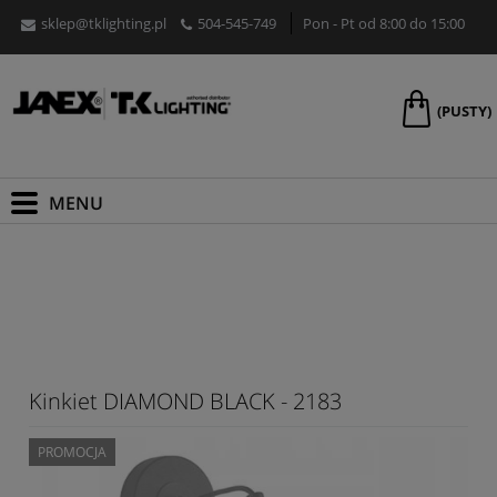
sklep@tklighting.pl
504-545-749
Pon - Pt od 8:00 do 15:00
(PUSTY)
Kinkiet DIAMOND BLACK - 2183
PROMOCJA