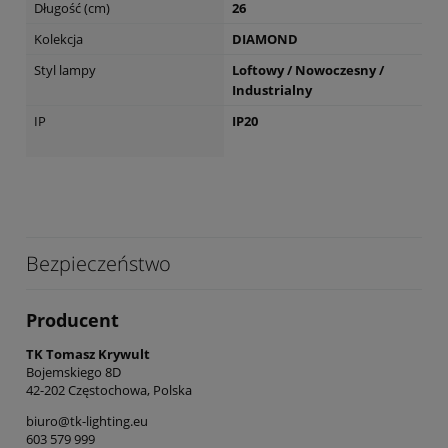
Długość (cm)
26
Kolekcja
DIAMOND
Styl lampy
Loftowy / Nowoczesny /
Industrialny
IP
IP20
Bezpieczeństwo
Producent
TK Tomasz Krywult
Bojemskiego 8D
42-202 Częstochowa, Polska
biuro@tk-lighting.eu
603 579 999