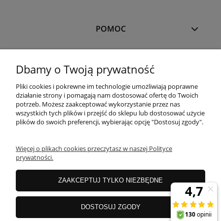
POMOC
MOJE KONTO
Dbamy o Twoją prywatność
Pliki cookies i pokrewne im technologie umożliwiają poprawne
PŁATNOŚCI I DOSTAWA
działanie strony i pomagają nam dostosować ofertę do Twoich
potrzeb. Możesz zaakceptować wykorzystanie przez nas
wszystkich tych plików i przejść do sklepu lub dostosować użycie
plików do swoich preferencji, wybierając opcję "Dostosuj zgody".
OFERTA
Więcej o plikach cookies przeczytasz w naszej Polityce
prywatności.
O NAS
ZAAKCEPTUJ TYLKO NIEZBĘDNE
JANEX Spółka z o.o.
| ul. Przemysłowa 11a, Koszalin 75-216, woj.
DOSTOSUJ ZGODY
zachodniopomorskie | NIP: 6690500343 REGON: 008201011 | E-mail:
sklep@tklighting.pl
Tel.:
504545749