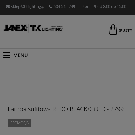
sklep@tklighting.pl
504-545-749
Pon - Pt od 8:00 do 15:00
(PUSTY)
Lampa sufitowa REDO BLACK/GOLD - 2799
PROMOCJA