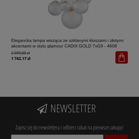
Elegancka lampa wisząca ze szklanymi kloszami i złotymi
El
akcentami w stylu glamour CADIX GOLD 7xG9 - 4608
w 
2 099,00 zł
1x
65
1 742,17 zł
NEWSLETTER
Zapisz się do newslettera i odbierz rabat na pierwsze zakupy!