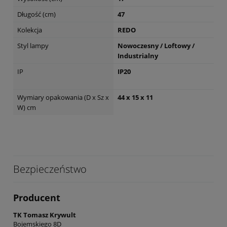
Długość (cm)
47
Kolekcja
REDO
Styl lampy
Nowoczesny / Loftowy /
Industrialny
IP
IP20
Wymiary opakowania (D x Sz x
44 x 15 x 11
W) cm
Bezpieczeństwo
Producent
TK Tomasz Krywult
Bojemskiego 8D