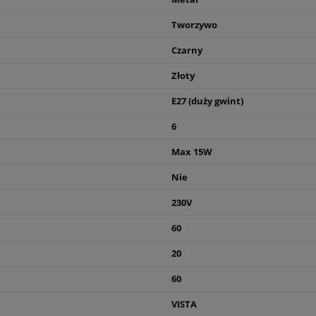
Tworzywo
Czarny
Złoty
E27 (duży gwint)
6
Max 15W
Nie
230V
60
20
60
VISTA