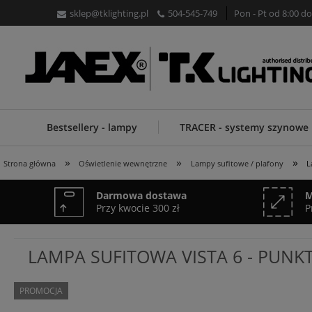
sklep@tklighting.pl
504-545-749
Pon - Pt od 8:00 do
Bestsellery - lampy
TRACER - systemy szynowe
»
»
»
Strona główna
Oświetlenie wewnętrzne
Lampy sufitowe / plafony
L
Darmowa dostawa
M
Przy kwocie 300 zł
P
LAMPA SUFITOWA VISTA 6 - PUNK
PROMOCJA