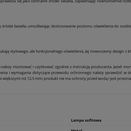
wdza się jako centralne źródło światła, zapewniając równomiernie rozłożo
 źródeł światła, umożliwiając dostosowanie poziomu oświetlenia do osob
ukają stylowego, ale funkcjonalnego oświetlenia. Jej nowoczesny design z k
należy montować i użytkować zgodnie z instrukcją producenta. Jeżeli mon
ączenia i wymagania dotyczące przewodu ochronnego należy sprawdzić w 
ymi większymi niż 12,5 mm; produkt nie ma ochrony przed wodą i jest przez
Lampa sufitowa
Metal