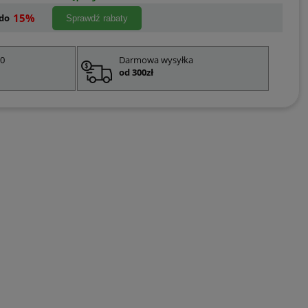
15%
do
Sprawdź rabaty
00
Darmowa wysyłka
od 300zł