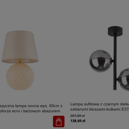
Lampa sufitowa z czarnym stel
lasyczna lampa nocna wys. 60cm z
szklanymi kloszami-kulkami E
olorze ecru i beżowym abażurem
2xG9 - 6706
201,00 zł
U 1xE27 - 5591
138,69 zł