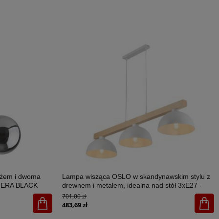
ażem i dwoma
Lampa wisząca OSLO w skandynawskim stylu z
STERA BLACK
drewnem i metalem, idealna nad stół 3xE27 -
4712
701,00 zł
483,69 zł