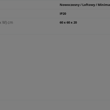
Nowoczesny / Loftowy / Minima
IP20
x W) cm
60 x 60 x 20