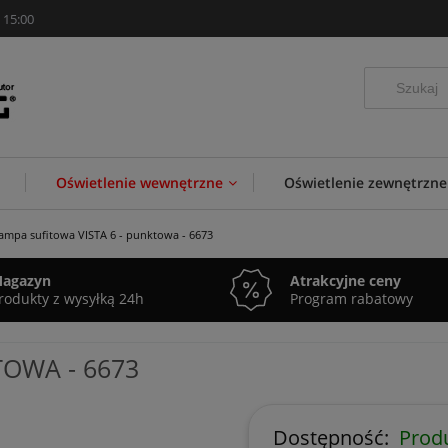
 15:00
Oświetlenie wewnętrzne
Oświetlenie zewnętrzne
ampa sufitowa VISTA 6 - punktowa - 6673
agazyn
Atrakcyjne ceny
rodukty z wysyłką 24h
Program rabatowy
TOWA - 6673
Dostępność:
Prod