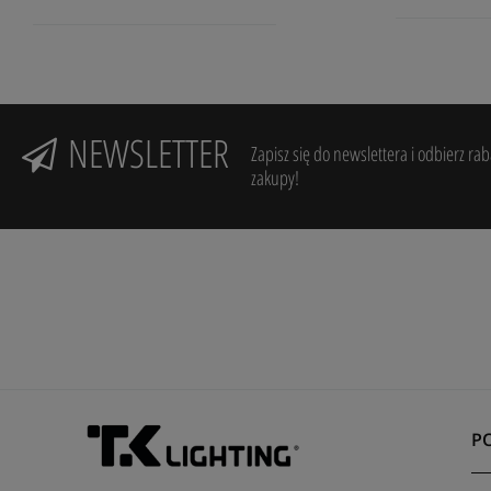
NEWSLETTER
Zapisz się do newslettera i odbierz ra
zakupy!
P