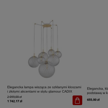
Elegancka lampa wisząca ze szklanymi kloszami
Elegancka, k
i złotymi akcentami w stylu glamour CADIX
podstawą w k
GOLD 7xG9 - 4608
2 099,00 zł
SANTANA ECR
655,00 zł
1 742,17 zł