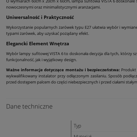
O wymiarach 60cm x 20cm x 60cm, lampa sufitowa VISTA 6 doskonale spra
nowoczesnymi oraz minimalistycznymi aranżacjami.
Uniwersalność i Praktyczność
Wykorzystanie popularnych żarówek typu E27 ułatwia wybór i wymianę
typami żarówek, aby uzyskać pożądany efekt.
Elegancki Element Wnętrza
Wybór lampy sufitowej VISTA 6 to doskonała decyzja dla tych, którzy sz
funkcjonalność, jak i wyjątkowy design.
Ważne informacje dotyczące montażu i bezpieczeństwa:
Produkt 
wykwalifikowany instalator przy odłączonym zasilaniu. Sposób podł
przed dostępem palcem do części niebezpiecznych i przed ciałami stał
Dane techniczne
Typ
Materiał