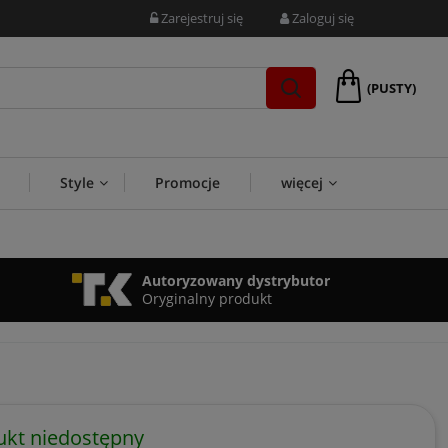
Zarejestruj się
Zaloguj się
(PUSTY)
Style
Promocje
więcej
Autoryzowany dystrybutor
Oryginalny produkt
ukt niedostępny