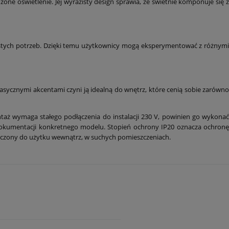
ne oświetlenie. Jej wyrazisty design sprawia, że świetnie komponuje się z
istych potrzeb. Dzięki temu użytkownicy mogą eksperymentować z różnymi
lasycznymi akcentami czyni ją idealną do wnętrz, które cenią sobie zarówno
taż wymaga stałego podłączenia do instalacji 230 V, powinien go wykona
dokumentacji konkretnego modelu. Stopień ochrony IP20 oznacza ochronę
naczony do użytku wewnątrz, w suchych pomieszczeniach.