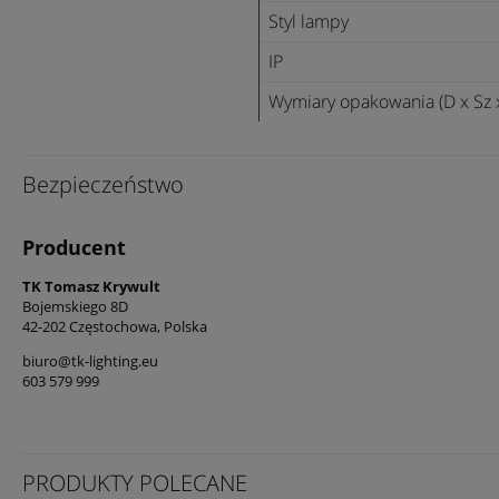
Styl lampy
IP
Wymiary opakowania (D x Sz 
Bezpieczeństwo
Producent
TK Tomasz Krywult
Bojemskiego 8D
42-202 Częstochowa, Polska
biuro@tk-lighting.eu
603 579 999
PRODUKTY POLECANE