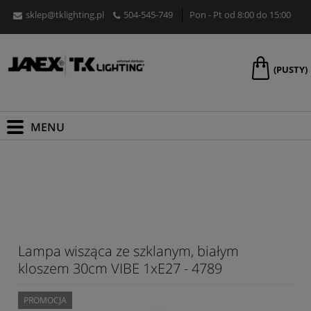
sklep@tklighting.pl
504-545-749
Pon - Pt od 8:00 do 15:00
(PUSTY)
Lampa wisząca ze szklanym, białym
kloszem 30cm VIBE 1xE27 - 4789
PROMOCJA