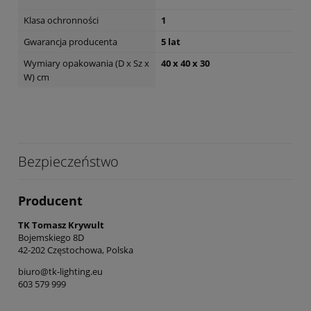
Klasa ochronności
1
Gwarancja producenta
5 lat
Wymiary opakowania (D x Sz x
40 x 40 x 30
W) cm
Bezpieczeństwo
Producent
TK Tomasz Krywult
Bojemskiego 8D
42-202 Częstochowa, Polska
biuro@tk-lighting.eu
603 579 999