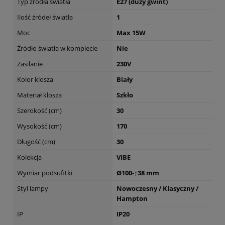
Typ źródła światła
E27 (duży gwint)
Ilość źródeł światła
1
Moc
Max 15W
Źródło światła w komplecie
Nie
Zasilanie
230V
Kolor klosza
Biały
Materiał klosza
Szkło
Szerokość (cm)
30
Wysokość (cm)
170
Długość (cm)
30
Kolekcja
VIBE
Wymiar podsufitki
Ø100-↕38 mm
Styl lampy
Nowoczesny / Klasyczny /
Hampton
IP
IP20