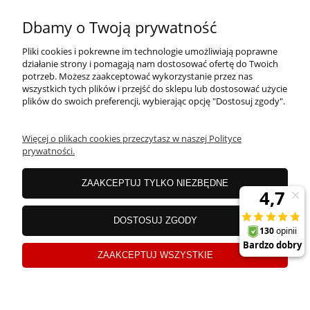
MOJE KONTO
Dbamy o Twoją prywatność
Pliki cookies i pokrewne im technologie umożliwiają poprawne
PŁATNOŚCI I DOSTAWA
działanie strony i pomagają nam dostosować ofertę do Twoich
potrzeb. Możesz zaakceptować wykorzystanie przez nas
wszystkich tych plików i przejść do sklepu lub dostosować użycie
plików do swoich preferencji, wybierając opcję "Dostosuj zgody".
OFERTA
Więcej o plikach cookies przeczytasz w naszej Polityce
prywatności.
O NAS
ZAAKCEPTUJ TYLKO NIEZBĘDNE
JANEX Spółka z o.o.
| ul. Przemysłowa 11a, Koszalin 75-216, woj.
DOSTOSUJ ZGODY
zachodniopomorskie | NIP: 6690500343 REGON: 008201011 | E-mail:
sklep@tklighting.pl
Tel.:
504545749
ZAAKCEPTUJ WSZYSTKIE
Sklep internetowy Shoper.pl
pokaż pełną wersję strony