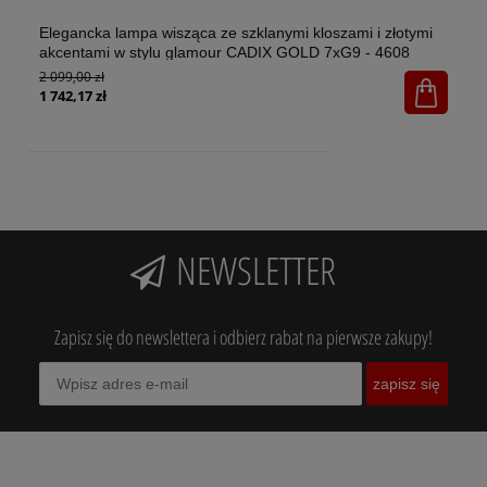
Elegancka lampa wisząca ze szklanymi kloszami i złotymi
El
akcentami w stylu glamour CADIX GOLD 7xG9 - 4608
w 
2 099,00 zł
1x
65
1 742,17 zł
NEWSLETTER
Zapisz się do newslettera i odbierz rabat na pierwsze zakupy!
zapisz się