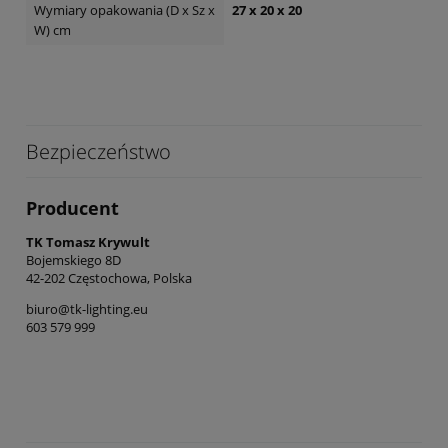
Wymiary opakowania (D x Sz x
27 x 20 x 20
W) cm
Bezpieczeństwo
Producent
TK Tomasz Krywult
Bojemskiego 8D
42-202 Częstochowa, Polska
biuro@tk-lighting.eu
603 579 999