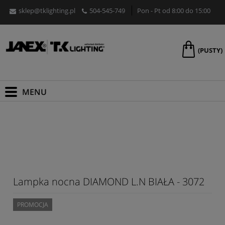
sklep@tklighting.pl
504-545-749
Pon - Pt od 8:00 do 15:00
(PUSTY)
Lampka nocna DIAMOND L.N BIAŁA - 3072
PROMOCJA