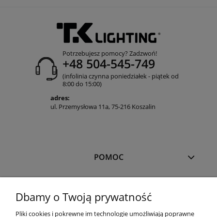
Potrzebujesz pomocy? Zadzwoń!
+48 504-545-749
(infolinia czynna poniedziałek - piątek od
8:00 do 15:00)
adres:
ul. Przemysłowa 11a, 75-216 Koszalin
POMOC
MOJE KONTO
Dbamy o Twoją prywatność
Pliki cookies i pokrewne im technologie umożliwiają poprawne