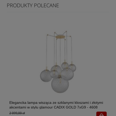
PRODUKTY POLECANE
Elegancka lampa wisząca ze szklanymi kloszami i złotymi
El
akcentami w stylu glamour CADIX GOLD 7xG9 - 4608
w 
2 099,00 zł
1x