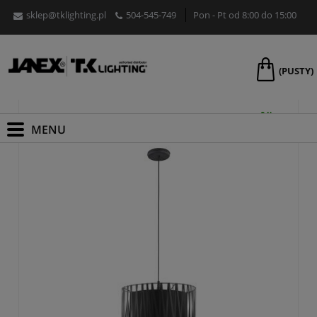
sklep@tklighting.pl
504-545-749
Pon - Pt od 8:00 do 15:00
Lampy do jadalni
(PUSTY)
PROMOCJA