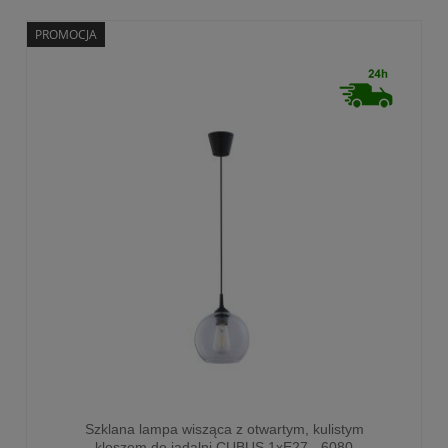
PROMOCJA
Szklana lampa wisząca z otwartym, kulistym
kloszem do jadalni CUBUS 1xE27 - 6080