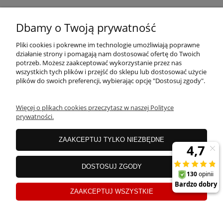
Dbamy o Twoją prywatność
MOJE KONTO
Pliki cookies i pokrewne im technologie umożliwiają poprawne
działanie strony i pomagają nam dostosować ofertę do Twoich
PŁATNOŚCI I DOSTAWA
potrzeb. Możesz zaakceptować wykorzystanie przez nas
wszystkich tych plików i przejść do sklepu lub dostosować użycie
plików do swoich preferencji, wybierając opcję "Dostosuj zgody".
OFERTA
Więcej o plikach cookies przeczytasz w naszej Polityce
prywatności.
O NAS
ZAAKCEPTUJ TYLKO NIEZBĘDNE
DOSTOSUJ ZGODY
JANEX Spółka z o.o.
| ul. Przemysłowa 11a, Koszalin 75-216, woj.
zachodniopomorskie | NIP: 6690500343 REGON: 008201011 | E-mail:
sklep@tklighting.pl
Tel.:
504545749
ZAAKCEPTUJ WSZYSTKIE