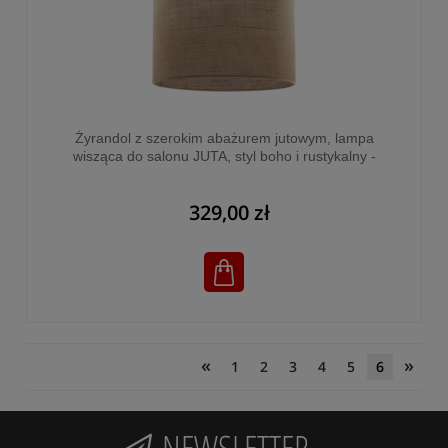
Żyrandol z szerokim abażurem jutowym, lampa
wisząca do salonu JUTA, styl boho i rustykalny -
6582
329,00 zł
«
»
1
2
3
4
5
6
NEWSLETTER