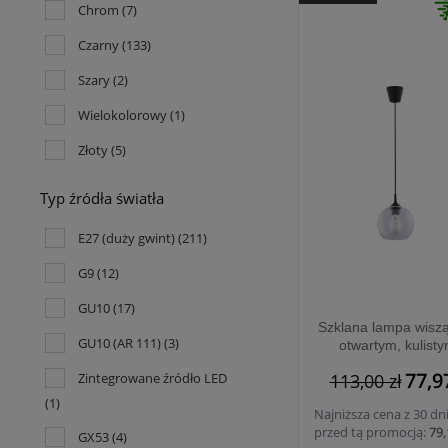
Chrom
(7)
Czarny
(133)
Szary
(2)
Wielokolorowy
(1)
Złoty
(5)
Typ źródła światła
E27 (duży gwint)
(211)
G9
(12)
GU10
(17)
Szklana lampa wisz
GU10 (AR 111)
(3)
otwartym, kulist
kloszem do jadal
77,9
Zintegrowane źródło LED
113,00 zł
CUBUS 1xE27 - 6
(1)
Najniższa cena z 30 dn
przed tą promocją:
79,
GX53
(4)