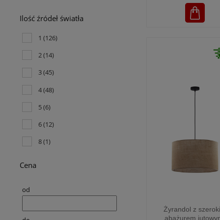
Ilość źródeł światła
1
(126)
2
(14)
3
(45)
4
(48)
5
(6)
6
(12)
8
(1)
Cena
od
Żyrandol z szerok
abażurem jutowy