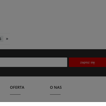
»
6
zapisz się
OFERTA
O NAS
Bestsellery lamp
Kontakt i dane firmy