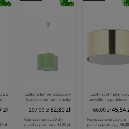
ąca z
Zielona lampa wisząca w
Złoty spot natynkowy
ym
kształcie chmurki z białą
oświetlenie punktowe
ni
blendą CLOUD 1xE27 -
przedpokoju, salonu 
7 zł
82,80 zł
45,54 
207,00 zł
66,00 zł
080
6076
GOLD 1xGX53 - 609
i
Najniższa cena z 30 dni
Najniższa cena z 30 dni
10 zł
przed tą promocją:
82,80 zł
przed tą promocją:
46,20