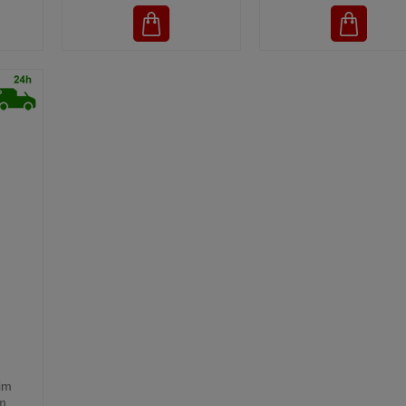
im
m,