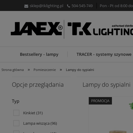
sklep@tklighting.pl
504-545-749
Pon - Pt od 8:00 do
Bestsellery - lampy
TRACER - systemy szynowe
»
»
Strona główna
Pomieszczenie
Lampy do sypialni
Opcje przeglądania
Lampy do sypialni
Typ
PROMOCJA
Kinkiet
(31)
Lampa wisząca
(96)