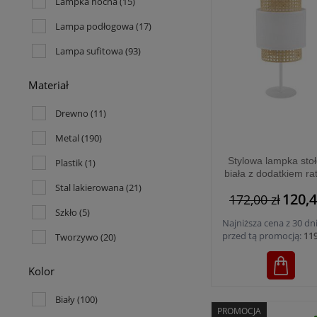
Lampka nocna
(15)
Lampa podłogowa
(17)
Lampa sufitowa
(93)
Materiał
Drewno
(11)
Metal
(190)
Stylowa lampka sto
Plastik
(1)
biała z dodatkiem ra
do salonu na kom
Stal lakierowana
(21)
120,4
172,00 zł
BOHO WHITE 1xE2
6565
Szkło
(5)
Najniższa cena z 30 dn
przed tą promocją:
119
Tworzywo
(20)
Kolor
Biały
(100)
PROMOCJA