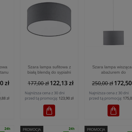
łowa
Szara lampa sufitowa z
Szara lampa wisząca
ttanu
białą blendą do sypialni
abażurem do
odę
Ø30cm nowoczesna
nowoczesnych wnętr
0 zł
122,13 zł
172,50
177,00 zł
250,00 zł
7 -
RONDO GRAY - 3332
Ø50cm RONDO GRA
3xE27 - 3463
i
Najniższa cena z 30 dni
Najniższa cena z 30 dni
,88 zł
przed tą promocją:
123,90 zł
przed tą promocją:
175,0
PROMOCJA
PROMOCJA