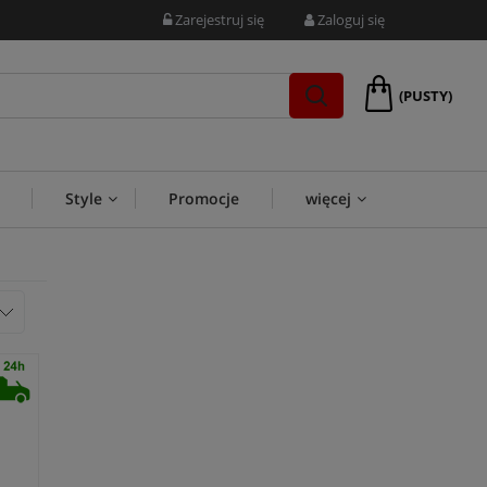
Zarejestruj się
Zaloguj się
(PUSTY)
Style
Promocje
więcej