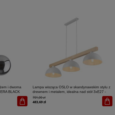
ażem i dwoma
Lampa wisząca OSLO w skandynawskim stylu z
STERA BLACK
drewnem i metalem, idealna nad stół 3xE27 -
4712
701,00 zł
483,69 zł