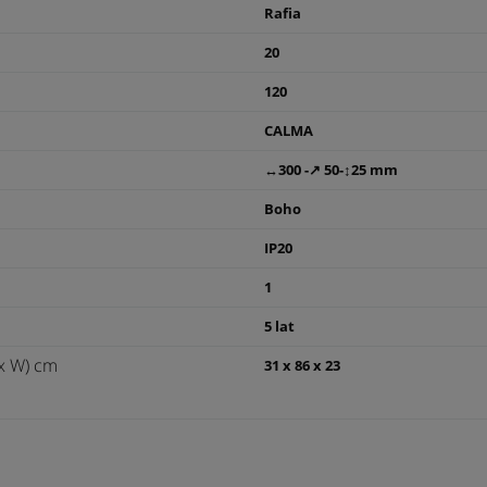
Rafia
20
120
CALMA
↔300 -↗ 50-↕25 mm
Boho
IP20
1
5 lat
x W) cm
31 x 86 x 23