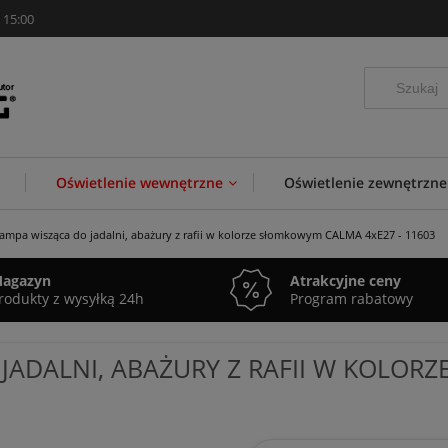
 15:00
Oświetlenie wewnętrzne
Oświetlenie zewnętrzne
ampa wisząca do jadalni, abażury z rafii w kolorze słomkowym CALMA 4xE27 - 11603
agazyn
Atrakcyjne ceny
rodukty z wysyłką 24h
Program rabatowy
ADALNI, ABAŻURY Z RAFII W KOLOR