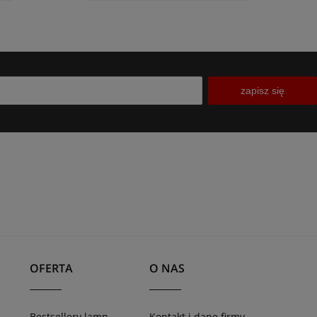
zapisz się
OFERTA
O NAS
Bestsellery lamp
Kontakt i dane firmy