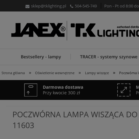
sklep@tklighting.pl
504-545-749
Pon - Pt od 8:00 do
Bestsellery - lampy
TRACER - systemy szynowe
»
»
»
Strona główna
Oświetlenie wewnętrzne
Lampy wiszące
Poczwórna l
Darmowa dostawa
M
Przy kwocie 300 zł
P
POCZWÓRNA LAMPA WISZĄCA DO J
11603