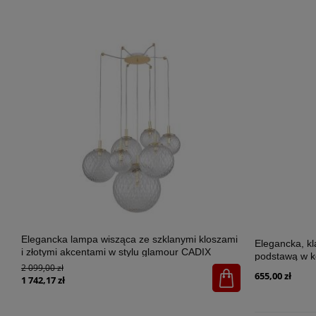
Elegancka lampa wisząca ze szklanymi kloszami
Elegancka, k
i złotymi akcentami w stylu glamour CADIX
podstawą w k
GOLD 7xG9 - 4608
2 099,00 zł
SANTANA ECR
655,00 zł
1 742,17 zł