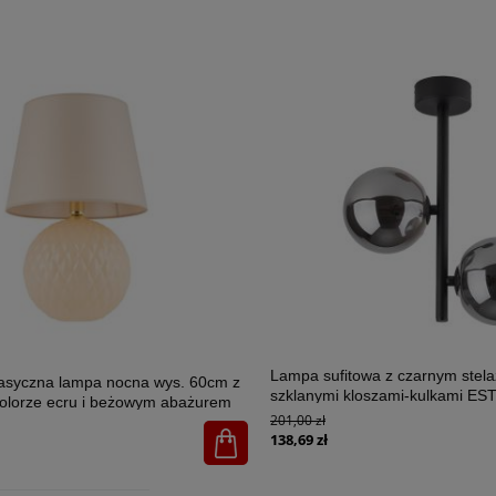
Lampa sufitowa z czarnym stel
lasyczna lampa nocna wys. 60cm z
szklanymi kloszami-kulkami E
olorze ecru i beżowym abażurem
2xG9 - 6706
201,00 zł
U 1xE27 - 5591
138,69 zł