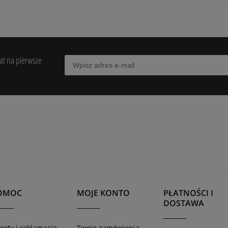
bat na pierwsze
OMOC
MOJE KONTO
PŁATNOŚCI I
DOSTAWA
roty i reklamacje
Twoje zamówienia