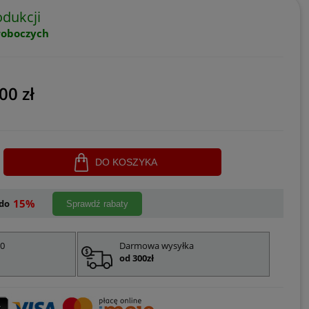
dukcji
roboczych
00 zł
DO KOSZYKA
15%
do
Sprawdź rabaty
00
Darmowa wysyłka
od 300zł