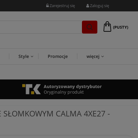
Zarejestruj się
Zaloguj się
(PUSTY)
Style
Promocje
więcej
Autoryzowany dystrybutor
Oryginalny produkt
ZE SŁOMKOWYM CALMA 4XE27 -