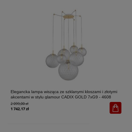
Elegancka lampa wisząca ze szklanymi kloszami i złotymi
El
akcentami w stylu glamour CADIX GOLD 7xG9 - 4608
w 
2 099,00 zł
1x
65
1 742,17 zł