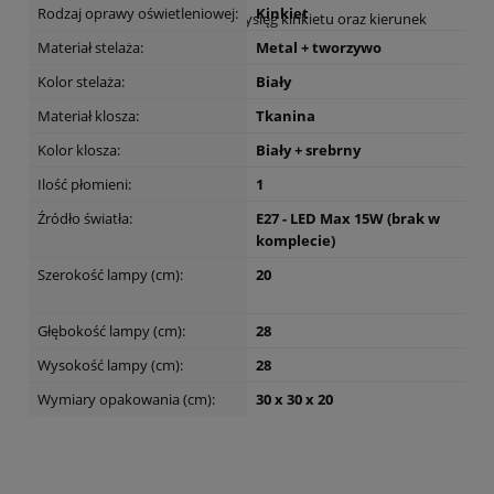
Rodzaj oprawy oświetleniowej:
Kinkiet
Sprawdź wysokość, szerokość i wysięg kinkietu oraz kierunek
rozchodzenia się światła.
Materiał stelaża:
Metal + tworzywo
Dane techniczne
Kolor stelaża:
Biały
Materiał klosza:
Tkanina
Kolor klosza:
Biały + srebrny
Ilość płomieni:
1
Źródło światła:
E27 - LED Max 15W (brak w
komplecie)
Szerokość lampy (cm):
20
Głębokość lampy (cm):
28
Wysokość lampy (cm):
28
Wymiary opakowania (cm):
30 x 30 x 20