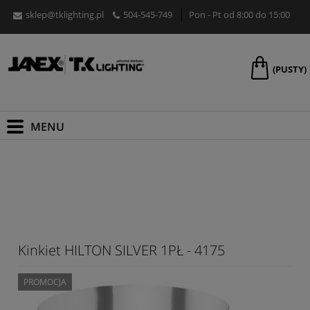
sklep@tklighting.pl
504-545-749
Pon - Pt od 8:00 do 15:00
(PUSTY)
Kinkiet HILTON SILVER 1PŁ - 4175
PROMOCJA