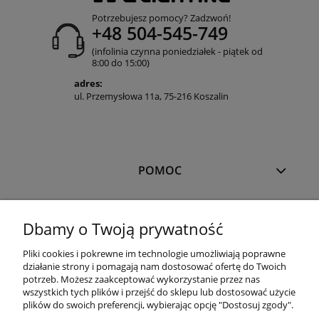
Potrzebujesz pomocy? Zadzwoń!
+48 504-545-749
(infolinia czynna poniedziałek - piątek od
8:00 do 15:00)
adres:
ul. Przemysłowa 11a, 75-216 Koszalin
POMOC
MOJE KONTO
Dbamy o Twoją prywatność
Pliki cookies i pokrewne im technologie umożliwiają poprawne
PŁATNOŚCI I DOSTAWA
działanie strony i pomagają nam dostosować ofertę do Twoich
potrzeb. Możesz zaakceptować wykorzystanie przez nas
wszystkich tych plików i przejść do sklepu lub dostosować użycie
plików do swoich preferencji, wybierając opcję "Dostosuj zgody".
OFERTA