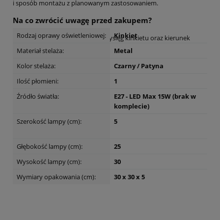
i sposób montażu z planowanym zastosowaniem.
Na co zwrócić uwagę przed zakupem?
Rodzaj oprawy oświetleniowej:
Kinkiet
Sprawdź wysokość, szerokość i wysięg kinkietu oraz kierunek
rozchodzenia się światła.
Materiał stelaża:
Metal
Dane techniczne
Kolor stelaża:
Czarny / Patyna
Ilość płomieni:
1
Źródło światła:
E27 - LED Max 15W (brak w
komplecie)
Szerokość lampy (cm):
5
Głębokość lampy (cm):
25
Wysokość lampy (cm):
30
Wymiary opakowania (cm):
30 x 30 x 5