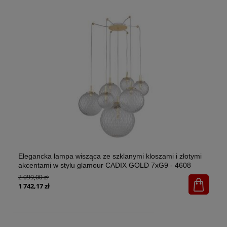
Elegancka lampa wisząca ze szklanymi kloszami i złotymi
El
akcentami w stylu glamour CADIX GOLD 7xG9 - 4608
w 
2 099,00 zł
1x
65
1 742,17 zł