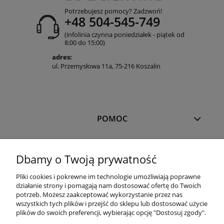
Potrzebujesz pomocy? Zadzwoń!
+48 504-545-749
(infolinia czynna poniedziałek - piątek od
8:00 do 15:00)
adres:
ul. Przemysłowa 11a, 75-216 Koszalin
POMOC
MOJE KONTO
Dbamy o Twoją prywatność
Pliki cookies i pokrewne im technologie umożliwiają poprawne
PŁATNOŚCI I DOSTAWA
działanie strony i pomagają nam dostosować ofertę do Twoich
potrzeb. Możesz zaakceptować wykorzystanie przez nas
wszystkich tych plików i przejść do sklepu lub dostosować użycie
plików do swoich preferencji, wybierając opcję "Dostosuj zgody".
OFERTA