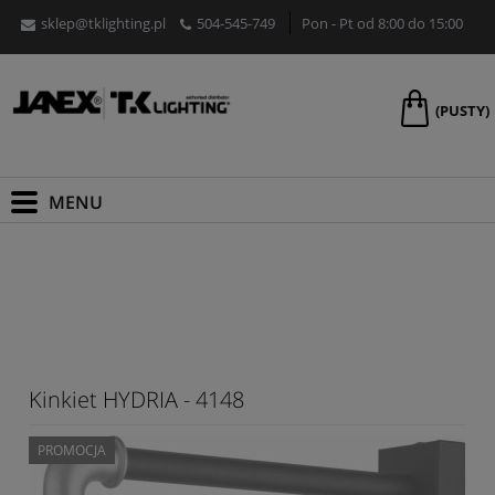
sklep@tklighting.pl
504-545-749
Pon - Pt od 8:00 do 15:00
(PUSTY)
Kinkiet HYDRIA - 4148
PROMOCJA