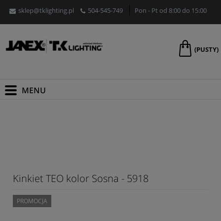
sklep@tklighting.pl
504-545-749
Pon - Pt od 8:00 do 15:00
(PUSTY)
Kinkiet TEO kolor Sosna - 5918
PROMOCJA