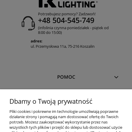
Potrzebujesz pomocy? Zadzwoń!
+48 504-545-749
(infolinia czynna poniedziałek - piątek od
8:00 do 15:00)
adres:
ul. Przemysłowa 11a, 75-216 Koszalin
POMOC
MOJE KONTO
Dbamy o Twoją prywatność
Pliki cookies i pokrewne im technologie umożliwiają poprawne
PŁATNOŚCI I DOSTAWA
działanie strony i pomagają nam dostosować ofertę do Twoich
potrzeb. Możesz zaakceptować wykorzystanie przez nas
wszystkich tych plików i przejść do sklepu lub dostosować użycie