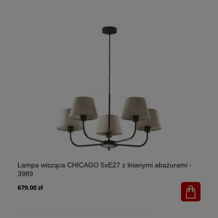
El
Lampa wisząca CHICAGO 5xE27 z lnianymi abażurami -
ak
3989
2 
679,00 zł
1 