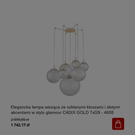
Elegancka lampa wisząca ze szklanymi kloszami i złotymi
El
akcentami w stylu glamour CADIX GOLD 7xG9 - 4608
w 
2 099,00 zł
1x
65
1 742,17 zł