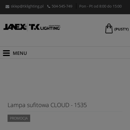
sklep@tklighting.pl
504-545-749
Pon - Pt od 8:00 do 15:00
(PUSTY)
Lampa sufitowa CLOUD - 1535
PROMOCJA