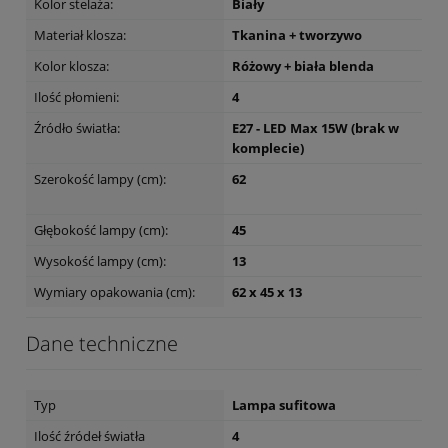
Dane techniczne
Kolor stelaża:
Biały
Materiał klosza:
Tkanina + tworzywo
Kolor klosza:
Różowy + biała blenda
Ilość płomieni:
4
Źródło światła:
E27 - LED Max 15W (brak w
komplecie)
Szerokość lampy (cm):
62
Głębokość lampy (cm):
45
Wysokość lampy (cm):
13
Wymiary opakowania (cm):
62 x 45 x 13
Dane techniczne
Typ
Lampa sufitowa
Ilość źródeł światła
4