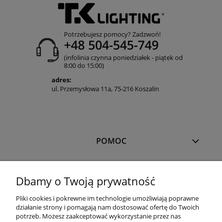
Potrzebujesz pomocy? Zadzwoń!
+48 504-545-749
(infolinia czynna poniedziałek - piątek od
8:00 do 15:00)
adres:
ul. Przemysłowa 11a, 75-216 Koszalin
POMOC
MOJE KONTO
Dbamy o Twoją prywatność
Pliki cookies i pokrewne im technologie umożliwiają poprawne
PŁATNOŚCI I DOSTAWA
działanie strony i pomagają nam dostosować ofertę do Twoich
potrzeb. Możesz zaakceptować wykorzystanie przez nas