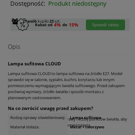
Dostępność:
Produkt niedostępny
21
osób
kupiło
23
szt.
4%
15%
Rabat od
do
Sprawdź rabaty
Opis
Lampa sufitowa CLOUD
Lampa sufitowa CLOUD to lampa sufitowa na źródło E27. Model
sprawdzi się w salonie, sypialni, kuchni, korytarzu lub innym
pomieszczeniu wymagającym światła sufitowego. Przed zakupem
porównaj wymiary, źródło światła i sposób montażu z
planowanym zastosowaniem.
Na co zwrócić uwagę przed zakupem?
Rodzaj oprawy oświetleniowej:
Lampa sufitowa
Sprawdź szerokość, wysokość oprawy i liczbę punktów światła, aby
dopasować lampę do wielkości pomieszczenia.
Materiał stelaża:
Metal + tworzywo