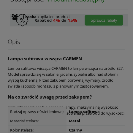
1
osoba
kupiła
ten produkt
4%
15%
Rabat od
do
Sprawdź rabaty
Opis
Lampa sufitowa wisząca CARMEN
Lampa sufitowa wisząca CARMEN to lampa wisząca na źródło E27.
Model sprawdzi się w salonie, jadalni, sypialni albo nad stołem i
wyspą kuchenną. Przed zakupem porównaj wymiary, źródło
światła i sposób montażu z planowanym zastosowaniem.
Na co zwrócić uwagę przed zakupem?
Sprawdź szerokość lub średnicę lampy, maksymalną wysokość
Rodzaj oprawy oświetleniowej:
Lampa sufitowa
zawieszenia oraz możliwość dopasowania przewodu do wysokości
pomieszczenia.
Materiał stelaża:
Metal
Dane techniczne
Kolor stelaża:
Czarny