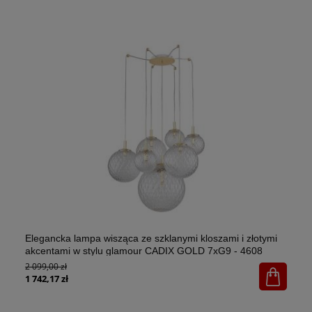
Elegancka lampa wisząca ze szklanymi kloszami i złotymi
El
akcentami w stylu glamour CADIX GOLD 7xG9 - 4608
w 
2 099,00 zł
1x
65
1 742,17 zł