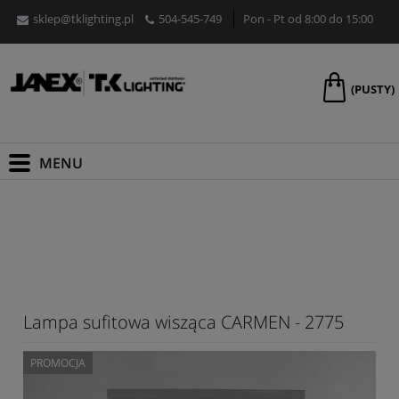
sklep@tklighting.pl
504-545-749
Pon - Pt od 8:00 do 15:00
(PUSTY)
Lampa sufitowa wisząca CARMEN - 2775
PROMOCJA