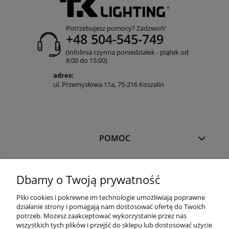
Potrzebujesz pomocy? Zadzwoń!
+48 504-545-749
(infolinia czynna poniedziałek - piątek od
8:00 do 15:00)
adres:
ul. Przemysłowa 11a, 75-216 Koszalin
POMOC
MOJE KONTO
Dbamy o Twoją prywatność
Pliki cookies i pokrewne im technologie umożliwiają poprawne
PŁATNOŚCI I DOSTAWA
działanie strony i pomagają nam dostosować ofertę do Twoich
potrzeb. Możesz zaakceptować wykorzystanie przez nas
wszystkich tych plików i przejść do sklepu lub dostosować użycie