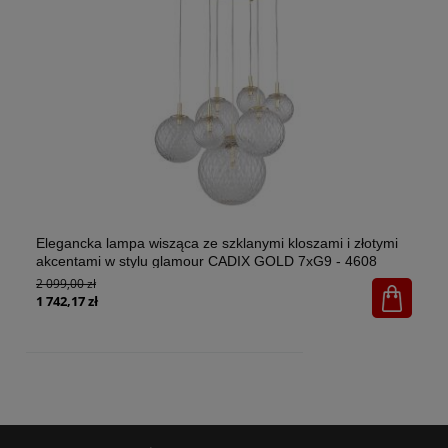
Elegancka lampa wisząca ze szklanymi kloszami i złotymi
El
akcentami w stylu glamour CADIX GOLD 7xG9 - 4608
w 
2 099,00 zł
1x
65
1 742,17 zł