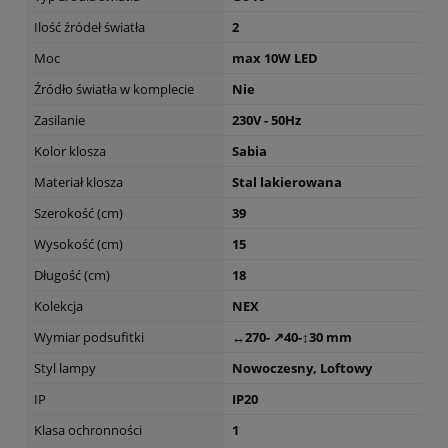
Ilość źródeł światła
2
Moc
max 10W LED
Źródło światła w komplecie
Nie
Zasilanie
230V - 50Hz
Kolor klosza
Sabia
Materiał klosza
Stal lakierowana
Szerokość (cm)
39
Wysokość (cm)
15
Długość (cm)
18
Kolekcja
NEX
Wymiar podsufitki
↔270- ↗40-↕30 mm
Styl lampy
Nowoczesny, Loftowy
IP
IP20
Klasa ochronności
1