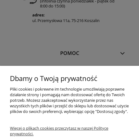
(infolinia czynna poniedziałek - piątek od
8:00 do 15:00)
adres:
ul. Przemysłowa 11a, 75-216 Koszalin
POMOC
MOJE KONTO
Dbamy o Twoją prywatność
Pliki cookies i pokrewne im technologie umożliwiają poprawne
PŁATNOŚCI I DOSTAWA
działanie strony i pomagają nam dostosować ofertę do Twoich
potrzeb. Możesz zaakceptować wykorzystanie przez nas
wszystkich tych plików i przejść do sklepu lub dostosować użycie
plików do swoich preferencji, wybierając opcję "Dostosuj zgody".
OFERTA
Więcej o plikach cookies przeczytasz w naszej Polityce
prywatności.
O NAS