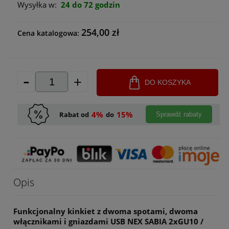
Wysyłka w:
24 do 72 godzin
254,00 zł
Cena katalogowa:
-
+
DO KOSZYKA
4%
15%
Rabat od
do
Sprawdź rabaty
Opis
Funkcjonalny kinkiet z dwoma spotami, dwoma
włącznikami i gniazdami USB NEX SABIA 2xGU10 /