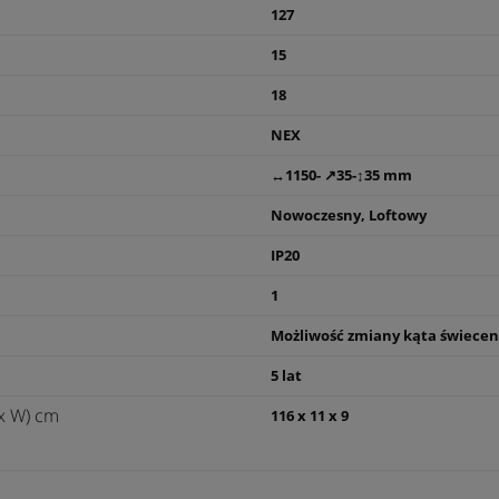
127
15
18
NEX
↔1150- ↗35-↕35 mm
Nowoczesny, Loftowy
IP20
1
Możliwość zmiany kąta świecen
5 lat
x W) cm
116 x 11 x 9