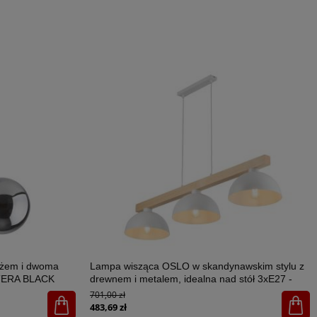
ażem i dwoma
Lampa wisząca OSLO w skandynawskim stylu z
STERA BLACK
drewnem i metalem, idealna nad stół 3xE27 -
4712
701,00 zł
483,69 zł