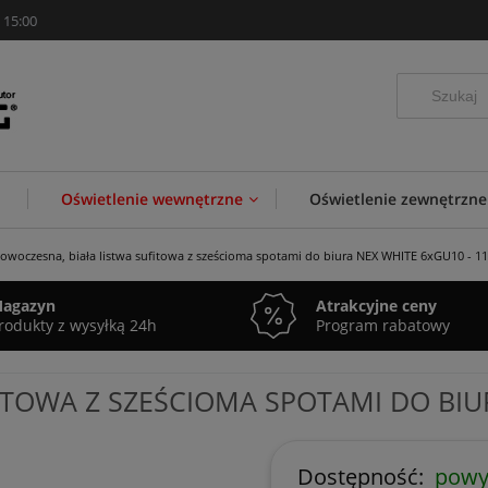
 15:00
Oświetlenie wewnętrzne
Oświetlenie zewnętrzne
owoczesna, biała listwa sufitowa z sześcioma spotami do biura NEX WHITE 6xGU10 - 1
agazyn
Atrakcyjne ceny
rodukty z wysyłką 24h
Program rabatowy
TOWA Z SZEŚCIOMA SPOTAMI DO BIUR
Dostępność:
powyż