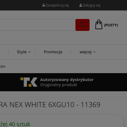
Zarejestruj się
Zaloguj się
(PUSTY)
Style
Promocje
więcej
1369
Autoryzowany dystrybutor
Oryginalny produkt
A NEX WHITE 6XGU10 - 11369
ej 40 sztuk