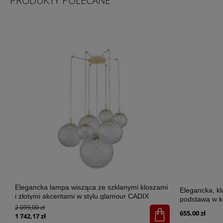
PRODUKTY POLECANE
Elegancka lampa wisząca ze szklanymi kloszami
Elegancka, k
i złotymi akcentami w stylu glamour CADIX
podstawą w k
GOLD 7xG9 - 4608
2 099,00 zł
SANTANA ECR
655,00 zł
1 742,17 zł