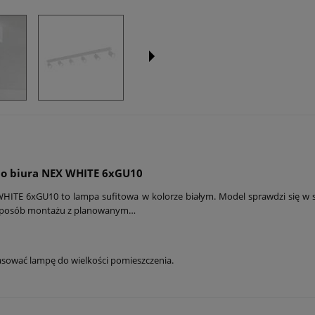
 do biura NEX WHITE 6xGU10
WHITE 6xGU10 to lampa sufitowa w kolorze białym. Model sprawdzi się w s
 i sposób montażu z planowanym…
asować lampę do wielkości pomieszczenia.