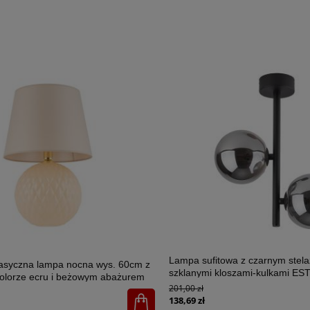
Lampa sufitowa z czarnym stel
lasyczna lampa nocna wys. 60cm z
szklanymi kloszami-kulkami E
olorze ecru i beżowym abażurem
2xG9 - 6706
201,00 zł
U 1xE27 - 5591
138,69 zł