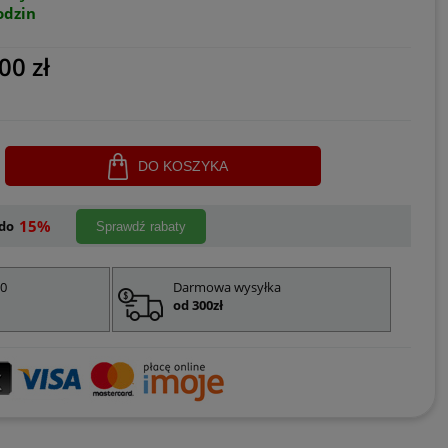
odzin
00 zł
DO KOSZYKA
15%
do
Sprawdź rabaty
00
Darmowa wysyłka
od 300zł