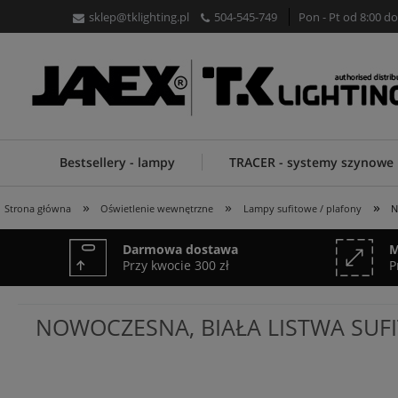
sklep@tklighting.pl
504-545-749
Pon - Pt od 8:00 do
Bestsellery - lampy
TRACER - systemy szynowe
»
»
»
Strona główna
Oświetlenie wewnętrzne
Lampy sufitowe / plafony
N
Darmowa dostawa
M
Przy kwocie 300 zł
P
NOWOCZESNA, BIAŁA LISTWA SUFI