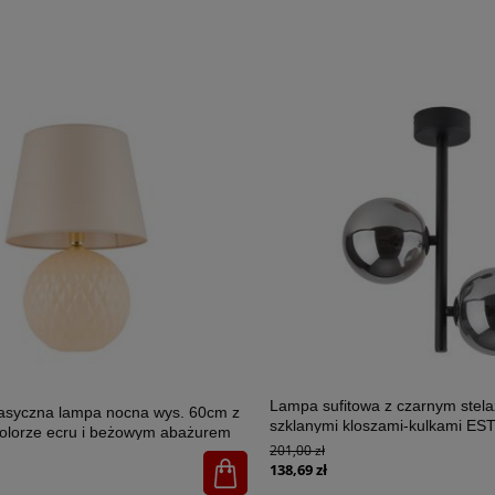
Lampa sufitowa z czarnym stel
lasyczna lampa nocna wys. 60cm z
szklanymi kloszami-kulkami E
olorze ecru i beżowym abażurem
2xG9 - 6706
201,00 zł
U 1xE27 - 5591
138,69 zł