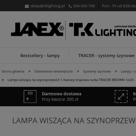
sklep@tklighting.pl
504-545-749
Pon - Pt od 8:00 do
Bestsellery - lampy
TRACER - systemy szynowe
»
»
»
Strona główna
Oświetlenie wewnętrzne
Systemy szynowe
Lampy i 
»
Lampa wisząca na szynoprzewód 1-fazowy brązowa rurka TRACER BROWN 1xG9 -
Darmowa dostawa
M
Przy kwocie 300 zł
P
LAMPA WISZĄCA NA SZYNOPRZEW