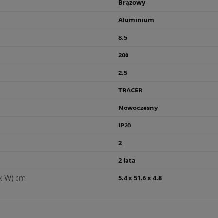
Brązowy
Aluminium
8.5
200
2.5
TRACER
Nowoczesny
IP20
2
2 lata
x W) cm
5.4 x 51.6 x 4.8