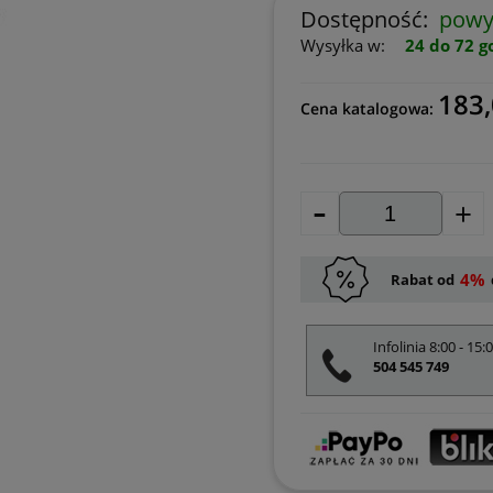
Dostępność:
powyż
Wysyłka w:
24 do 72 g
183,
Cena katalogowa:
-
+
4%
Rabat od
Infolinia 8:00 - 15:
504 545 749