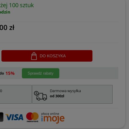
ej 100 sztuk
odzin
00 zł
DO KOSZYKA
15%
do
Sprawdź rabaty
00
Darmowa wysyłka
od 300zł