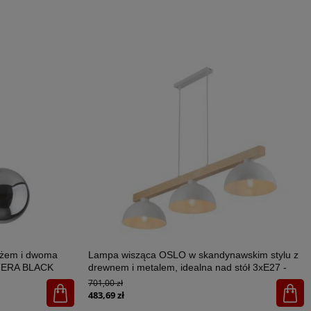
ażem i dwoma
Lampa wisząca OSLO w skandynawskim stylu z
STERA BLACK
drewnem i metalem, idealna nad stół 3xE27 -
4712
701,00 zł
483,69 zł