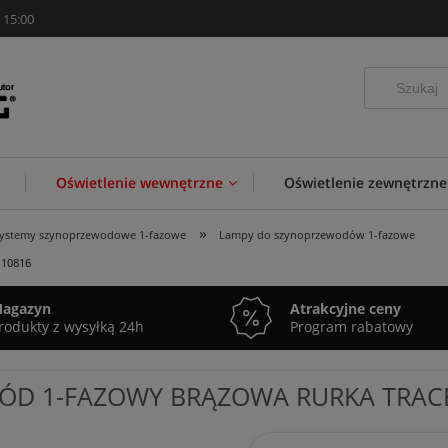
 15:00
Oświetlenie wewnętrzne
Oświetlenie zewnętrzne
»
systemy szynoprzewodowe 1-fazowe
Lampy do szynoprzewodów 1-fazowe
 10816
agazyn
Atrakcyjne ceny
rodukty z wysyłką 24h
Program rabatowy
ÓD 1-FAZOWY BRĄZOWA RURKA TRACE