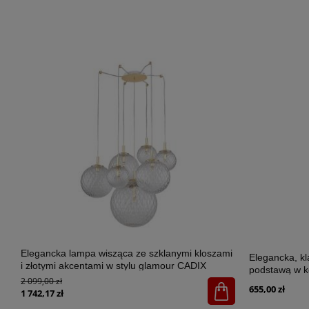
Elegancka lampa wisząca ze szklanymi kloszami
Elegancka, k
i złotymi akcentami w stylu glamour CADIX
podstawą w k
GOLD 7xG9 - 4608
2 099,00 zł
SANTANA ECR
655,00 zł
1 742,17 zł