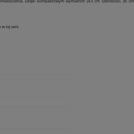
 pomieszczenia. Dzięki kompaktowym wymiarom (4.5 cm szerokości, 30 cm
 tej serii.