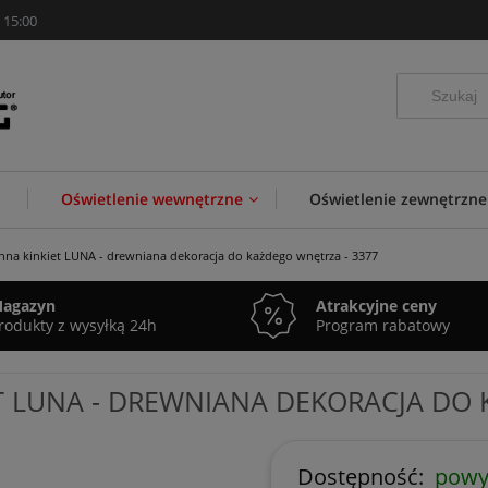
 15:00
Oświetlenie wewnętrzne
Oświetlenie zewnętrzne
nna kinkiet LUNA - drewniana dekoracja do każdego wnętrza - 3377
agazyn
Atrakcyjne ceny
rodukty z wysyłką 24h
Program rabatowy
T LUNA - DREWNIANA DEKORACJA DO 
Dostępność:
powyż