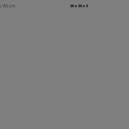
x W) cm
30 x 30 x 5