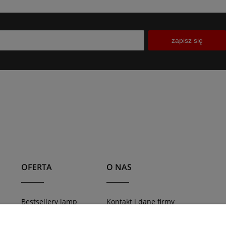
zapisz się
OFERTA
O NAS
Bestsellery lamp
Kontakt i dane firmy
TRACER - systemy
Blog
awy
szynowe