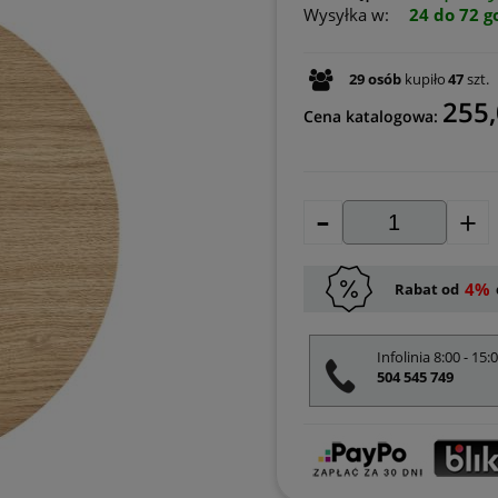
Wysyłka w:
24 do 72 g
29
osób
kupiło
47
szt.
255,
Cena katalogowa:
-
+
4%
Rabat od
Infolinia 8:00 - 15:
504 545 749