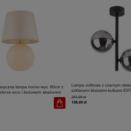
Lampa sufitowa z czarnym stel
lasyczna lampa nocna wys. 60cm z
szklanymi kloszami-kulkami E
olorze ecru i beżowym abażurem
2xG9 - 6706
201,00 zł
U 1xE27 - 5591
138,69 zł