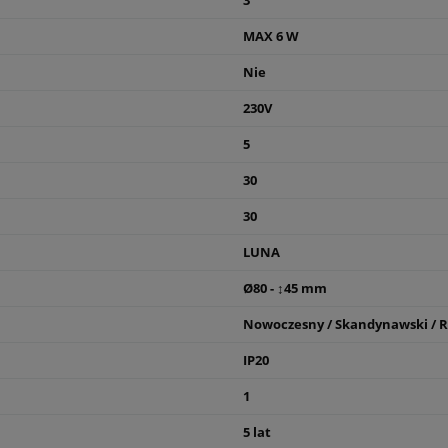
3
MAX 6 W
Nie
230V
5
30
30
LUNA
Ø80 - ↕45 mm
Nowoczesny / Skandynawski / Ru
IP20
1
5 lat