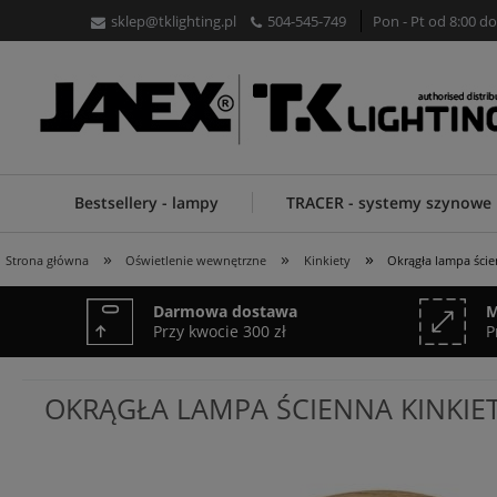
sklep@tklighting.pl
504-545-749
Pon - Pt od 8:00 do
Bestsellery - lampy
TRACER - systemy szynowe
»
»
»
Strona główna
Oświetlenie wewnętrzne
Kinkiety
Okrągła lampa ście
Darmowa dostawa
M
Przy kwocie 300 zł
P
OKRĄGŁA LAMPA ŚCIENNA KINKIE