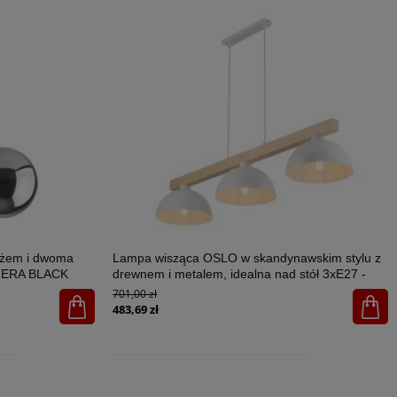
ażem i dwoma
Lampa wisząca OSLO w skandynawskim stylu z
STERA BLACK
drewnem i metalem, idealna nad stół 3xE27 -
4712
701,00 zł
483,69 zł