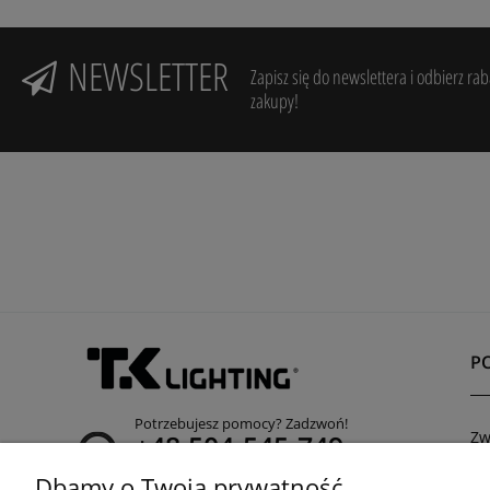
NEWSLETTER
Zapisz się do newslettera i odbierz ra
zakupy!
P
Potrzebujesz pomocy? Zadzwoń!
Zw
+48 504-545-749
Re
(infolinia czynna poniedziałek - piątek od 8:00 do
Dbamy o Twoją prywatność