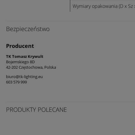
Wymiary opakowania (D x Sz 
Bezpieczeństwo
Producent
TK Tomasz Krywult
Bojemskiego 8D
42-202 Częstochowa, Polska
biuro@tk-lighting.eu
603 579 999
PRODUKTY POLECANE