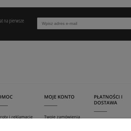
bat na pierwsze
OMOC
MOJE KONTO
PŁATNOŚCI I
DOSTAWA
roty i reklamacje
Twoje zamówienia
Formy płatności
gulamin sklepu
Ustawienia konta
Czas i koszty dost