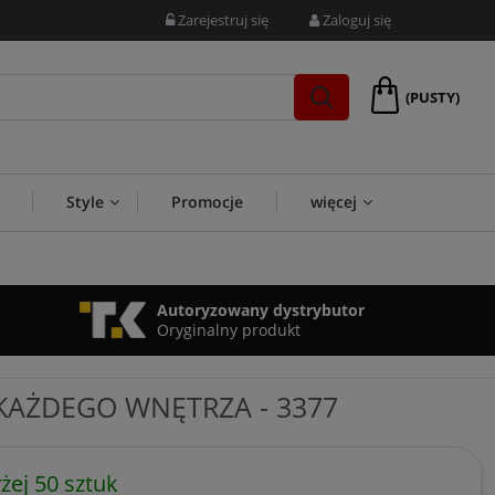
Zarejestruj się
Zaloguj się
(PUSTY)
Style
Promocje
więcej
Autoryzowany dystrybutor
Oryginalny produkt
KAŻDEGO WNĘTRZA - 3377
ej 50 sztuk