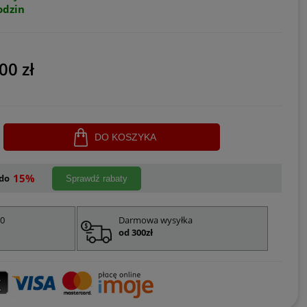
odzin
00 zł
DO KOSZYKA
15%
do
Sprawdź rabaty
00
Darmowa wysyłka
od 300zł