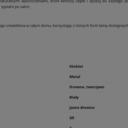
i naturalnymi wykończeniami, które wnoszą ciepło i spokój do każdego
sypialni po salon.
jnego oświetlenia w całym domu, korzystając z różnych form lamp dostępnych w
Kinkiet
Metal
Drewno, tworzywo
Biały
Jasne drewno
G9