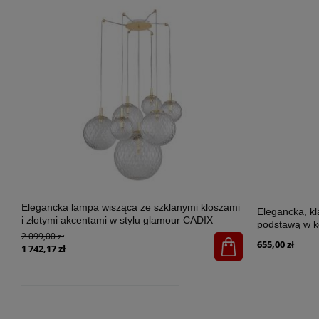
Elegancka lampa wisząca ze szklanymi kloszami
Elegancka, k
i złotymi akcentami w stylu glamour CADIX
podstawą w k
GOLD 7xG9 - 4608
2 099,00 zł
SANTANA ECR
655,00 zł
1 742,17 zł