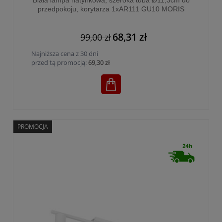
Biała lampa natynkowa, szeroka tuba Ø11,3cm do
przedpokoju, korytarza 1xAR111 GU10 MORIS
WHITE - 3364
68,31 zł
99,00 zł
Najniższa cena z 30 dni
przed tą promocją:
69,30 zł
PROMOCJA