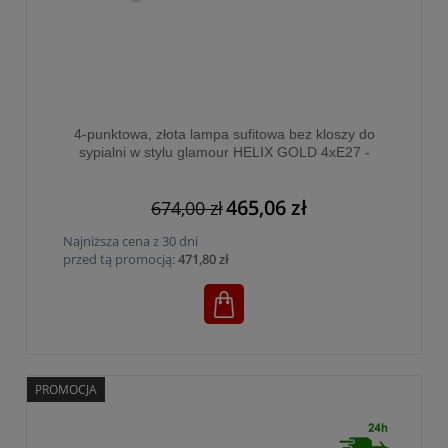
4-punktowa, złota lampa sufitowa bez kloszy do
sypialni w stylu glamour HELIX GOLD 4xE27 -
4688
465,06 zł
674,00 zł
Najniższa cena z 30 dni
przed tą promocją:
471,80 zł
PROMOCJA