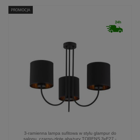
PROMOCJA
3-ramienna lampa sufitowa w stylu glampur do
salonu, czarno-złote abażury TORENS 3xE27 -