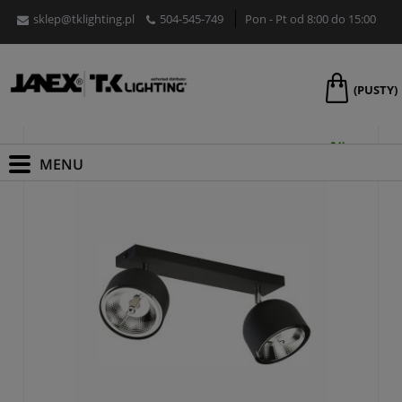
sklep@tklighting.pl
504-545-749
Pon - Pt od 8:00 do 15:00
Promocje
(PUSTY)
PROMOCJA