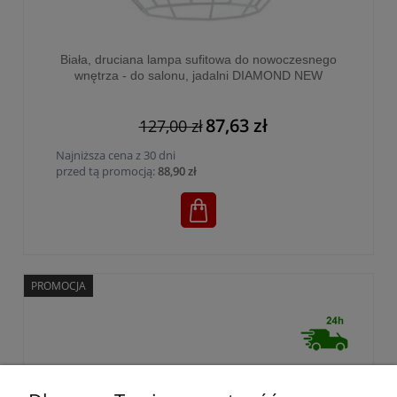
Biała, druciana lampa sufitowa do nowoczesnego
wnętrza - do salonu, jadalni DIAMOND NEW
WHITE 1xE27 - 6210
87,63 zł
127,00 zł
Najniższa cena z 30 dni
przed tą promocją:
88,90 zł
PROMOCJA