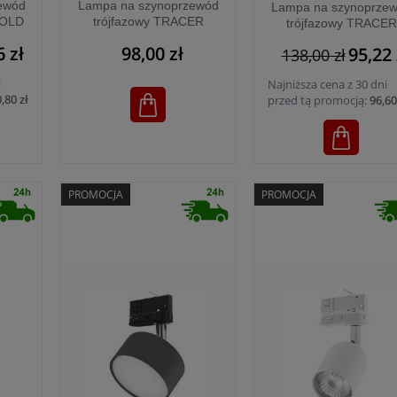
ewód
Lampa na szynoprzewód
Lampa na szynoprze
GOLD
trójfazowy TRACER
trójfazowy TRACER
BLACK - 6061
BLACK/GOLD - 606
6 zł
98,00 zł
95,22 
138,00 zł
i
Najniższa cena z 30 dni
,80 zł
przed tą promocją:
96,60
PROMOCJA
PROMOCJA