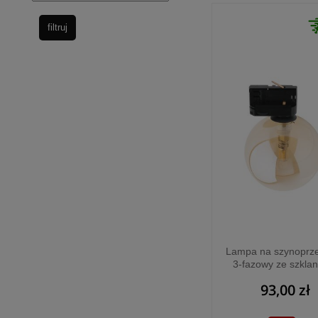
filtruj
Lampa na szynoprz
3-fazowy ze szkla
kloszem kulą o śred
93,00 zł
12cm TRACER 1xG
11667