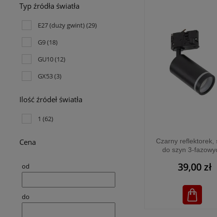
Typ źródła światła
E27 (duży gwint)
(29)
G9
(18)
GU10
(12)
GX53
(3)
Ilość źródeł światła
1
(62)
Czarny reflektorek, 
Cena
do szyn 3-fazowy
1xGU10 TRACER 
39,00 zł
od
RING BLACK - 11
do