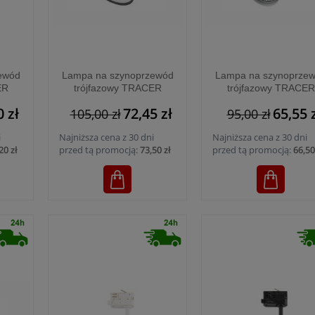
ewód
Lampa na szynoprzewód
Lampa na szynoprze
ER
trójfazowy TRACER
trójfazowy TRACER
065
GRAPHITE - 6062
WHITE - 6057
0 zł
72,45 zł
65,55 
105,00 zł
95,00 zł
i
Najniższa cena z 30 dni
Najniższa cena z 30 dni
20 zł
przed tą promocją:
73,50 zł
przed tą promocją:
66,50