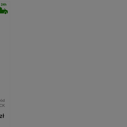
wód
ACK
zł