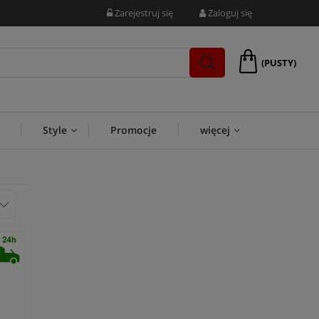
Zarejestruj się
Zaloguj się
(PUSTY)
Style
Promocje
więcej