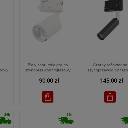
a
Biały spot, reflektor na
Czarny reflektor na
azowy
szynoprzewód trójfazowy
szynoprzewód trójfaz
4846
TRACER WHITE 1xGU10
TRACER BLACK - 48
90,00 zł
145,00 zł
- 4849