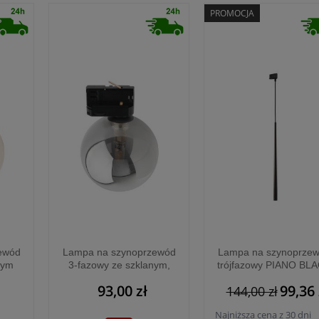
PROMOCJA
ewód
Lampa na szynoprzewód
Lampa na szynoprze
nym
3-fazowy ze szklanym,
trójfazowy PIANO BL
nicy
grafitowym kloszem kulą
TRACER - 6028
93,00 zł
99,36 
144,00 zł
9 -
o średnicy 12cm TRACER
1xG9 - 11666
Najniższa cena z 30 dni