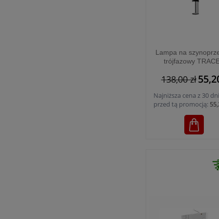
Lampa na szynoprz
trójfazowy TRAC
BLACK/SILVER - 6
55,2
138,00 zł
Najniższa cena z 30 dn
przed tą promocją:
55,