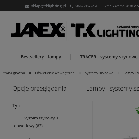
sklep@tklighting.pl
504-545-749
Pon - Pt od 8:00 do
Bestsellery - lampy
TRACER - systemy szynowe
»
»
»
Strona główna
Oświetlenie wewnętrzne
Systemy szynowe
Lampy i 
Opcje przeglądania
Lampy i systemy 
Typ
System szynowy 3
obwodowy
(83)