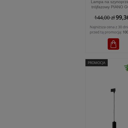
Lampa na szynoprz
trójfazowy PIANO 
TRACER - 6029
99,3
144,00 zł
Najniższa cena z 30 dn
przed tą promocją:
100
PROMOCJA