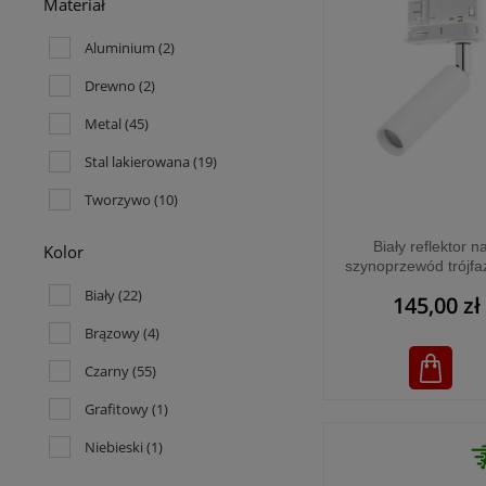
Materiał
Aluminium
(2)
Drewno
(2)
Metal
(45)
Stal lakierowana
(19)
Tworzywo
(10)
Biały reflektor n
Kolor
szynoprzewód trójf
TRACER WHITE - 
Biały
(22)
145,00 zł
Brązowy
(4)
Czarny
(55)
Grafitowy
(1)
Niebieski
(1)