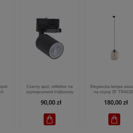
spot
Czarny spot, reflektor na
Elegancka lampa wisz
ch
szynoprzewód trójfazowy
na szynę 3F TRACE
JET
TRACER BLACK 1xGU10
ELIO TOPAZ - 1068
90,00 zł
180,00 zł
171
- 4850