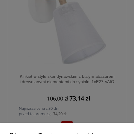
Kinkiet w stylu skandynawskim z białym abażurem
i drewnianymi elementami do sypialni 1xE27 VAIO
WHITE - 818
73,14 zł
106,00 zł
Najniższa cena z 30 dni
przed tą promocją:
74,20 zł