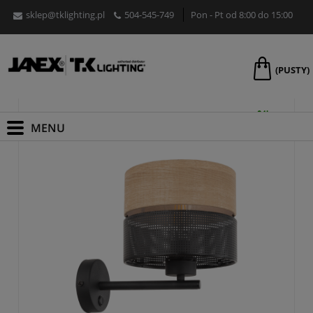
sklep@tklighting.pl
504-545-749
Pon - Pt od 8:00 do 15:00
Kinkiety wewnętrzne, ścienne
(PUSTY)