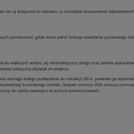
wki nie są dołączone do zestawu, co umożliwia dopasowanie odpowiednich
szych pomieszczeń, gdzie może pełnić funkcję oświetlenia punktowego lub
a do większych wnętrz. Jej minimalistyczny design oraz solidne wykonanie
 również estetyczny dodatek do wnętrza.
taż wymaga stałego podłączenia do instalacji 230 V, powinien go wykona
dokumentacji konkretnego modelu. Stopień ochrony IP20 oznacza ochronę
naczony do użytku wewnątrz, w suchych pomieszczeniach.