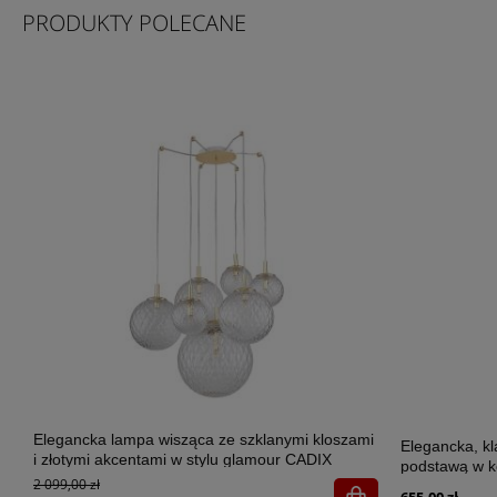
PRODUKTY POLECANE
Elegancka lampa wisząca ze szklanymi kloszami
Elegancka, k
i złotymi akcentami w stylu glamour CADIX
podstawą w k
GOLD 7xG9 - 4608
2 099,00 zł
SANTANA ECR