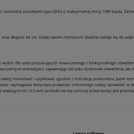
ku z sześcioma żarówkami typu GX53 o maksymalnej mocy 10W każda. Żaró
oraz długość 66 cm. Dzięki swoim rozmiarom idealnie nadaje się do więk
y wybór dla osób poszukujących nowoczesnego i funkcjonalnego oświetleni
nowoczesnymi aranżacjami, zapewniając nie tylko doskonałe oświetlenie, ale
należy montować i użytkować zgodnie z instrukcją producenta. Jeżeli mon
ączenia i wymagania dotyczące przewodu ochronnego należy sprawdzić w 
ymi większymi niż 12,5 mm; produkt nie ma ochrony przed wodą i jest przez
Lampa sufitowa