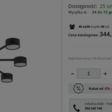
Dostępność:
25 sz
Wysyłka w:
24 do 72 g
46
osób
kupiło
49
szt.
344,
Cena katalogowa:
Najniższa cena z 30 dni przed
-
Jeżeli produkt jest 
+
30 dni, wyświetlana 
momentu, kiedy prod
sprzedaży.
4%
Rabat od
Infolinia 8:00 - 15:
504 545 749