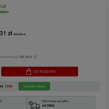
tuk
odzin
31 zł
499,00 zł
 tą promocją:
349,30 zł
sprzedawany krócej niż
DO KOSZYKA
jest najniższa cena od
ukt pojawił się w
15%
do
Sprawdź rabaty
00
Darmowa wysyłka
od 300zł