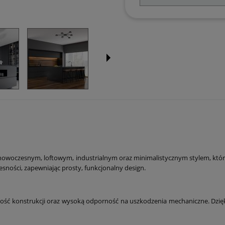
ę nowoczesnym, loftowym, industrialnym oraz minimalistycznym stylem, kt
ności, zapewniając prosty, funkcjonalny design.
ć konstrukcji oraz wysoką odporność na uszkodzenia mechaniczne. Dzięki z