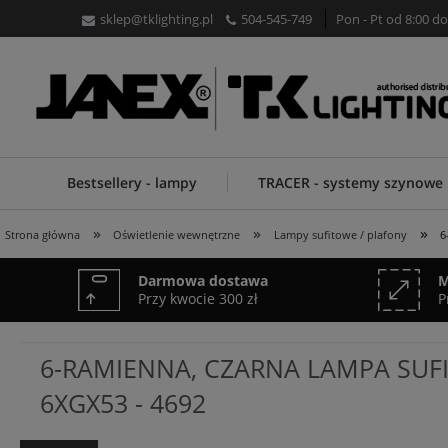
sklep@tklighting.pl
504-545-749
Pon - Pt od 8:00 do
Bestsellery - lampy
TRACER - systemy szynowe
»
»
»
Strona główna
Oświetlenie wewnętrzne
Lampy sufitowe / plafony
6
Darmowa dostawa
M
Przy kwocie 300 zł
P
6-RAMIENNA, CZARNA LAMPA SUF
6XGX53 - 4692