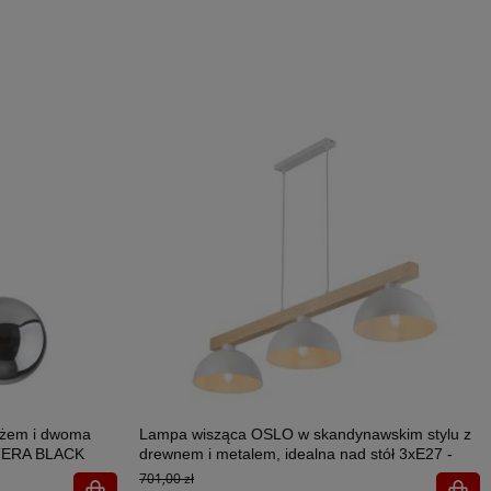
ażem i dwoma
Lampa wisząca OSLO w skandynawskim stylu z
STERA BLACK
drewnem i metalem, idealna nad stół 3xE27 -
4712
701,00 zł