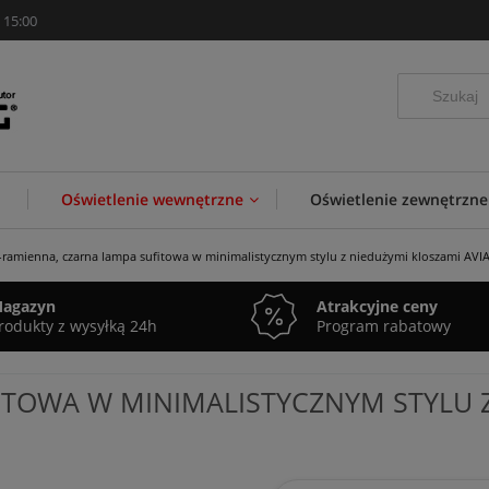
 15:00
Oświetlenie wewnętrzne
Oświetlenie zewnętrzne
-ramienna, czarna lampa sufitowa w minimalistycznym stylu z niedużymi kloszami AVI
agazyn
Atrakcyjne ceny
rodukty z wysyłką 24h
Program rabatowy
ITOWA W MINIMALISTYCZNYM STYLU Z