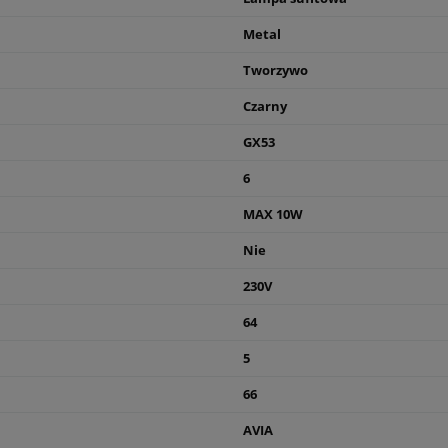
Metal
Tworzywo
Czarny
GX53
6
MAX 10W
Nie
230V
64
5
66
AVIA