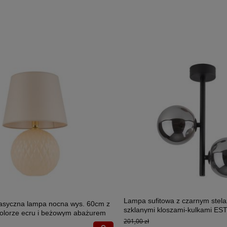
Lampa sufitowa z czarnym stel
lasyczna lampa nocna wys. 60cm z
szklanymi kloszami-kulkami E
olorze ecru i beżowym abażurem
2xG9 - 6706
201,00 zł
U 1xE27 - 5591