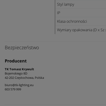
Styl lampy
IP
Klasa ochronności
Wymiary opakowania (D x Sz 
Bezpieczeństwo
Producent
TK Tomasz Krywult
Bojemskiego 8D
42-202 Częstochowa, Polska
biuro@tk-lighting.eu
603 579 999