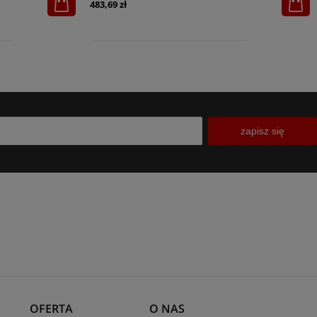
483,69 zł
zapisz się
OFERTA
O NAS