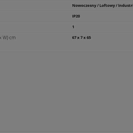
Nowoczesny / Loftowy / Industr
IP20
1
x W) cm
67 x 7 x 65