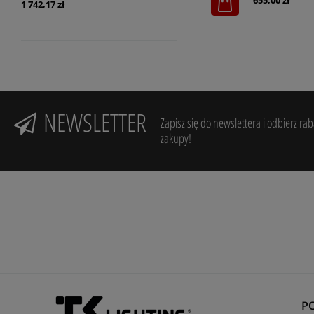
655,00 zł
1 742,17 zł
NEWSLETTER
Zapisz się do newslettera i odbierz ra
zakupy!
P