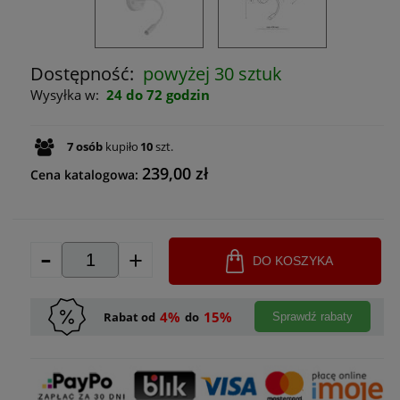
Dostępność:
powyżej 30 sztuk
Wysyłka w:
24 do 72 godzin
7
osób
kupiło
10
szt.
239,00 zł
Cena katalogowa:
-
+
DO KOSZYKA
4%
15%
Rabat od
do
Sprawdź rabaty