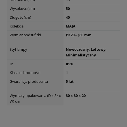
Wysokość (cm)
50
Długość (cm)
40
Kolekcja
MAJA
Wymiar podsufitki
Ø120 - ↕60 mm
Styl lampy
Nowoczesny, Loftowy,
Minimalistyczny
IP
IP20
Klasa ochronności
1
Gwarancja producenta
5 lat
Wymiary opakowania (D x Sz x
30 x 30 x 20
W) cm