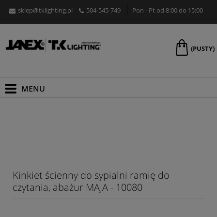
sklep@tklighting.pl
504-545-749
Pon - Pt od 8:00 do 15:00
(PUSTY)
Kinkiet ścienny do sypialni ramię do
czytania, abażur MAJA - 10080