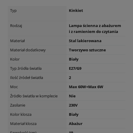
Typ
Kinkiet
Rodzaj
Lampa ścienna z abażurem
i z ramieniem do czytania
Materiał
Stal lakierowana
Materiał dodatkowy
Tworzywo sztuczne
Kolor
Biały
Typ źródła światła
E27/G9
Ilość źródeł światła
2
Moc
Max 60W+Max 6W
Źródło światła w komplecie
Nie
Zasilanie
230V
Kolor klosza
Biały
Materiał klosza
Abażur
Szerokość (cm)
19