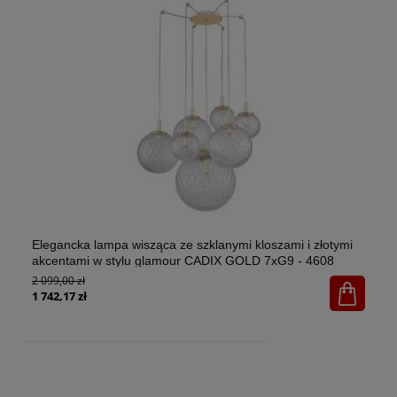
Elegancka lampa wisząca ze szklanymi kloszami i złotymi
El
akcentami w stylu glamour CADIX GOLD 7xG9 - 4608
w 
2 099,00 zł
1x
65
1 742,17 zł