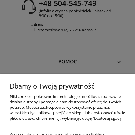
+48 504-545-749
(infolinia czynna poniedziałek - piątek od
8:00 do 15:00)
adres:
ul. Przemysłowa 11a, 75-216 Koszalin
POMOC
MOJE KONTO
Dbamy o Twoją prywatność
Pliki cookies i pokrewne im technologie umożliwiają poprawne
PŁATNOŚCI I DOSTAWA
działanie strony i pomagają nam dostosować ofertę do Twoich
potrzeb. Możesz zaakceptować wykorzystanie przez nas
wszystkich tych plików i przejść do sklepu lub dostosować użycie
plików do swoich preferencji, wybierając opcję "Dostosuj zgody".
OFERTA
Więcej o plikach cookies przeczytasz w naszej Polityce