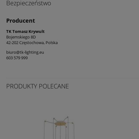
Bezpieczeństwo
Producent
TK Tomasz Krywult
Bojemskiego 8D
42-202 Częstochowa, Polska
biuro@tk-lighting.eu
603 579 999
PRODUKTY POLECANE