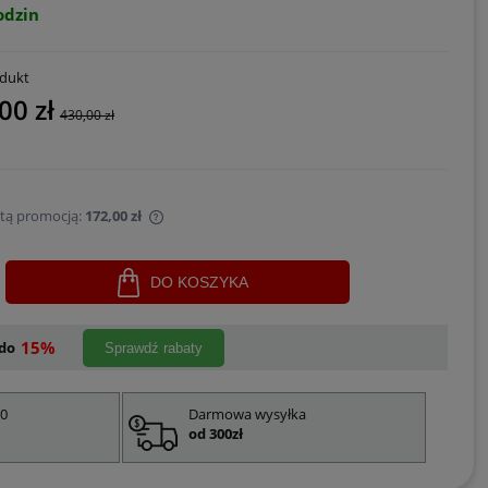
odzin
odukt
00 zł
430,00 zł
 tą promocją:
172,00 zł
sprzedawany krócej niż
DO KOSZYKA
jest najniższa cena od
ukt pojawił się w
15%
do
Sprawdź rabaty
00
Darmowa wysyłka
od 300zł