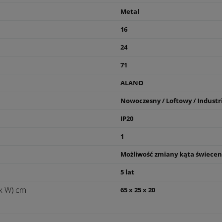
Metal
16
24
71
ALANO
Nowoczesny / Loftowy / Industr
IP20
1
Możliwość zmiany kąta świecen
5 lat
x W) cm
65 x 25 x 20