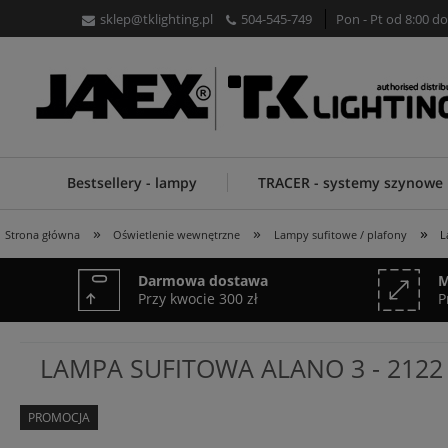
sklep@tklighting.pl
504-545-749
Pon - Pt od 8:00 do
Bestsellery - lampy
TRACER - systemy szynowe
»
»
»
Strona główna
Oświetlenie wewnętrzne
Lampy sufitowe / plafony
L
Darmowa dostawa
M
Przy kwocie 300 zł
P
LAMPA SUFITOWA ALANO 3 - 2122
PROMOCJA