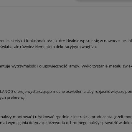
nie estetyki i funkcjonalności, które idealnie wpisuje się w nowoczesne, lo
m światła, ale również elementem dekoracyjnym wnętrza.
tuje wytrzymałość i długowieczność lampy. Wykorzystanie metalu zwiększa
NO 3 oferuje wystarczająco mocne oświetlenie, aby rozjaśnić większe pomie
ch preferencji.
należy montować i użytkować zgodnie z instrukcją producenta. Jeżeli mon
zenia i wymagania dotyczące przewodu ochronnego należy sprawdzić w dok