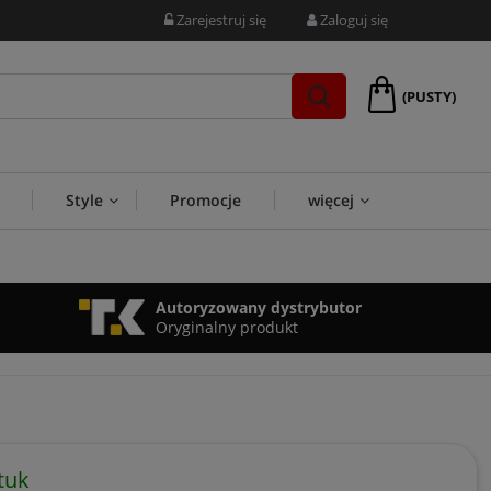
Zarejestruj się
Zaloguj się
(PUSTY)
Style
Promocje
więcej
Autoryzowany dystrybutor
Oryginalny produkt
tuk