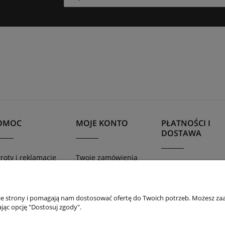
OMOC
MOJE KONTO
PŁATNOŚCI I
DOSTAWA
roty i reklamacje
Twoje zamówienia
Formy płatności
gulamin sklepu
Ustawienia konta
Czas i koszty dost
lityka prywatności
Przechowalnia
Czas realizacji
nie strony i pomagają nam dostosować ofertę do Twoich potrzeb. Możesz zaa
zamówienia
jąc opcję "Dostosuj zgody".