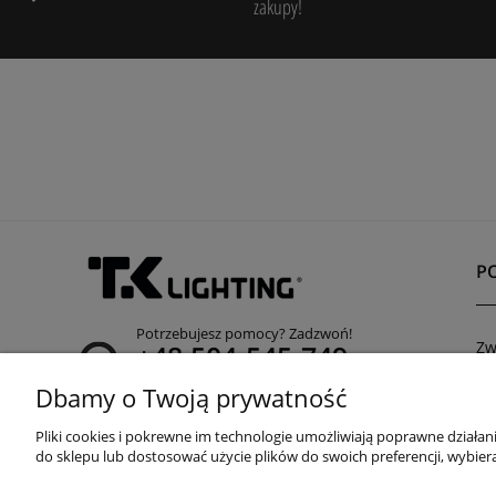
zakupy!
P
Potrzebujesz pomocy? Zadzwoń!
Zw
+48 504-545-749
Re
(infolinia czynna poniedziałek - piątek od 8:00 do
Dbamy o Twoją prywatność
Po
15:00)
Pliki cookies i pokrewne im technologie umożliwiają poprawne działa
adres:
do sklepu lub dostosować użycie plików do swoich preferencji, wybiera
ul. Przemysłowa 11a, 75-216 Koszalin