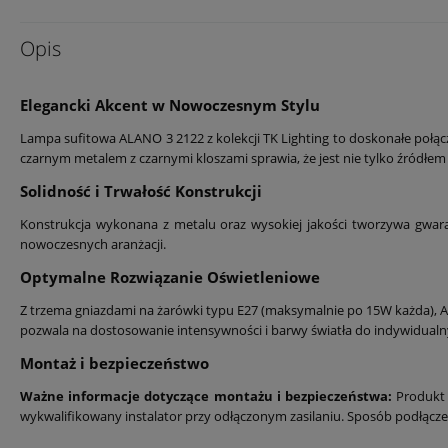
Opis
Elegancki Akcent w Nowoczesnym Stylu
Lampa sufitowa ALANO 3 2122 z kolekcji TK Lighting to doskonałe połącze
czarnym metalem z czarnymi kloszami sprawia, że jest nie tylko źródłe
Solidność i Trwałość Konstrukcji
Konstrukcja wykonana z metalu oraz wysokiej jakości tworzywa gwaran
nowoczesnych aranżacji.
Optymalne Rozwiązanie Oświetleniowe
Z trzema gniazdami na żarówki typu E27 (maksymalnie po 15W każda), ALA
pozwala na dostosowanie intensywności i barwy światła do indywidualny
Montaż i bezpieczeństwo
Ważne informacje dotyczące montażu i bezpieczeństwa:
Produkt 
wykwalifikowany instalator przy odłączonym zasilaniu. Sposób podłąc