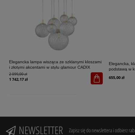
Elegancka lampa wisząca ze szklanymi kloszami
Elegancka, k
i złotymi akcentami w stylu glamour CADIX
podstawą w k
GOLD 7xG9 - 4608
2 099,00 zł
SANTANA ECR
655,00 zł
1 742,17 zł
NEWSLETTER
Zapisz się do newslettera i odbierz ra