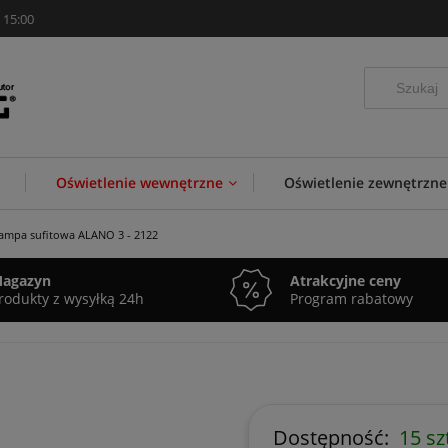
 15:00
Oświetlenie wewnętrzne
Oświetlenie zewnętrzne
ampa sufitowa ALANO 3 - 2122
agazyn
Atrakcyjne ceny
rodukty z wysyłką 24h
Program rabatowy
Dostępność:
15 sz