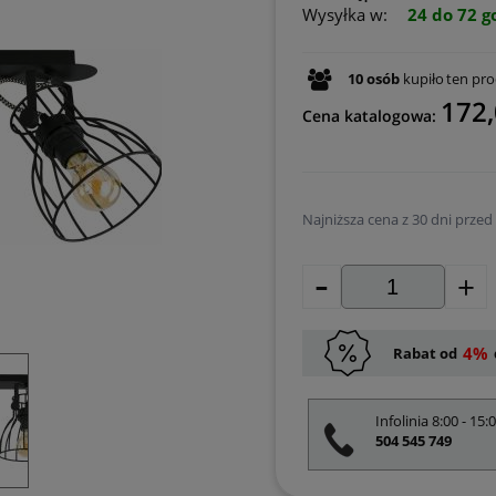
Wysyłka w:
24 do 72 g
10
osób
kupiło
ten pr
172,
Cena katalogowa:
Najniższa cena z 30 dni przed
-
Jeżeli produkt jest 
+
30 dni, wyświetlana 
momentu, kiedy prod
sprzedaży.
4%
Rabat od
Infolinia 8:00 - 15:
504 545 749