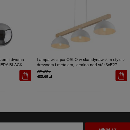
ażem i dwoma
Lampa wisząca OSLO w skandynawskim stylu z
STERA BLACK
drewnem i metalem, idealna nad stół 3xE27 -
4712
701,00 zł
483,69 zł
zapisz się