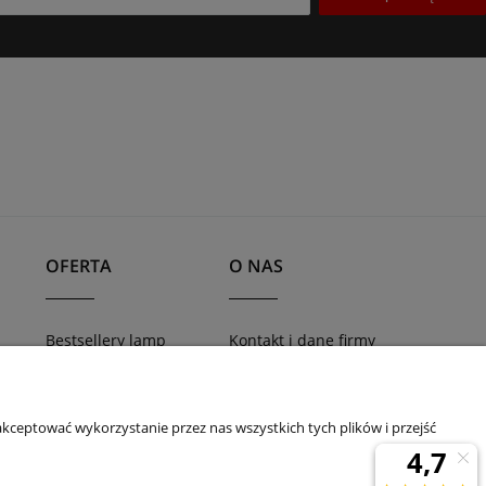
OFERTA
O NAS
Bestsellery lamp
Kontakt i dane firmy
TRACER - systemy
Blog
awy
szynowe
Nowości
kceptować wykorzystanie przez nas wszystkich tych plików i przejść
Promocje