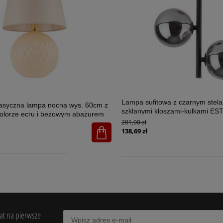
Lampa sufitowa z czarnym stel
lasyczna lampa nocna wys. 60cm z
szklanymi kloszami-kulkami E
olorze ecru i beżowym abażurem
2xG9 - 6706
201,00 zł
U 1xE27 - 5591
138,69 zł
bat na pierwsze