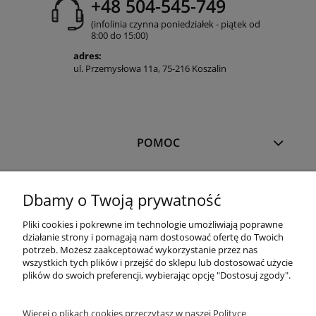
+48 504-545-749
(infolinia czynna poniedziałek - piątek od
8:00 do 15:00)
adres:
ul. Przemysłowa 11a, 75-216 Koszalin
POMOC
MOJE KONTO
Dbamy o Twoją prywatność
Pliki cookies i pokrewne im technologie umożliwiają poprawne
PŁATNOŚCI I DOSTAWA
działanie strony i pomagają nam dostosować ofertę do Twoich
potrzeb. Możesz zaakceptować wykorzystanie przez nas
wszystkich tych plików i przejść do sklepu lub dostosować użycie
plików do swoich preferencji, wybierając opcję "Dostosuj zgody".
OFERTA
Więcej o plikach cookies przeczytasz w naszej Polityce