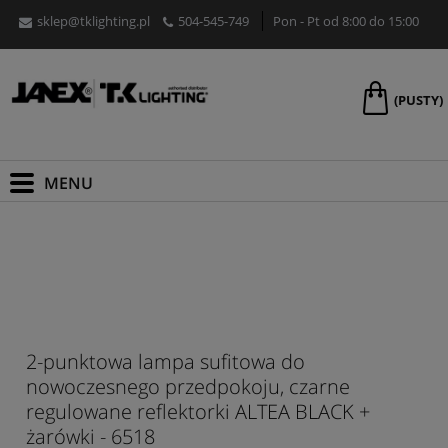
sklep@tklighting.pl
504-545-749
Pon - Pt od 8:00 do 15:00
(PUSTY)
2-punktowa lampa sufitowa do
nowoczesnego przedpokoju, czarne
regulowane reflektorki ALTEA BLACK +
żarówki - 6518