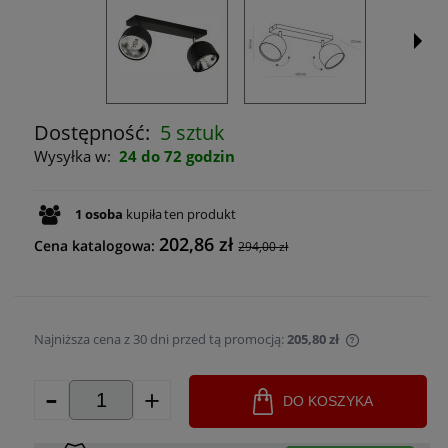
Dostępność:
5 sztuk
Wysyłka w:
24 do 72 godzin
1
osoba
kupiła
ten produkt
202,86 zł
Cena katalogowa:
294,00 zł
Najniższa cena z 30 dni przed tą promocją:
205,80 zł
Jeżeli produk
-
+
30 dni, wyświ
DO KOSZYKA
momentu, kie
sprzedaży.