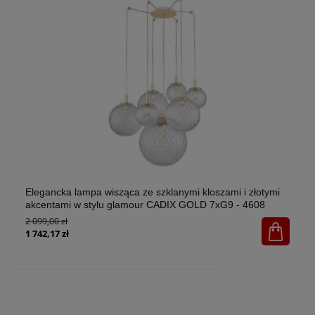
Elegancka lampa wisząca ze szklanymi kloszami i złotymi
El
akcentami w stylu glamour CADIX GOLD 7xG9 - 4608
w 
2 099,00 zł
1x
65
1 742,17 zł