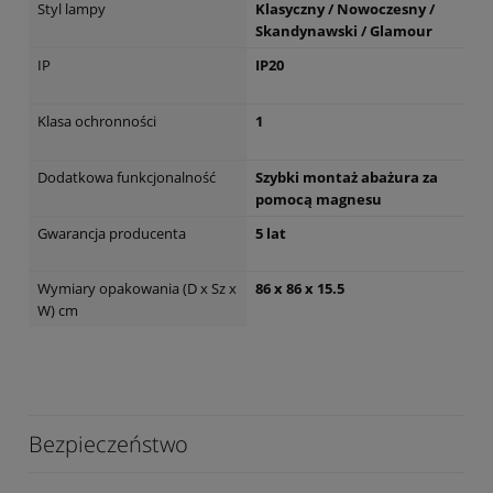
Styl lampy
Klasyczny / Nowoczesny /
Skandynawski / Glamour
IP
IP20
Klasa ochronności
1
Dodatkowa funkcjonalność
Szybki montaż abażura za
pomocą magnesu
Gwarancja producenta
5 lat
Wymiary opakowania (D x Sz x
86 x 86 x 15.5
W) cm
Bezpieczeństwo