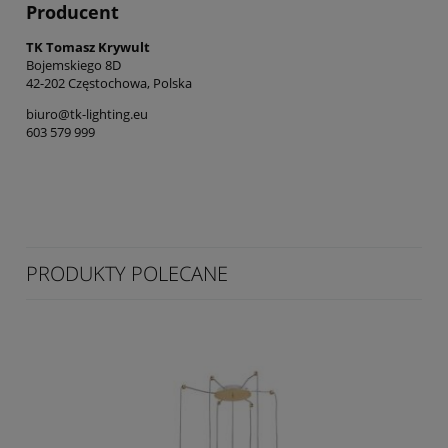
Producent
TK Tomasz Krywult
Bojemskiego 8D
42-202 Częstochowa, Polska
biuro@tk-lighting.eu
603 579 999
PRODUKTY POLECANE