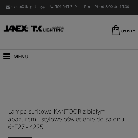
sklep@tklighting.pl
504-545-749
Pon - Pt od 8:00 do 15:00
(PUSTY)
Lampa sufitowa KANTOOR z białym
abażurem - stylowe oświetlenie do salonu
6xE27 - 4225