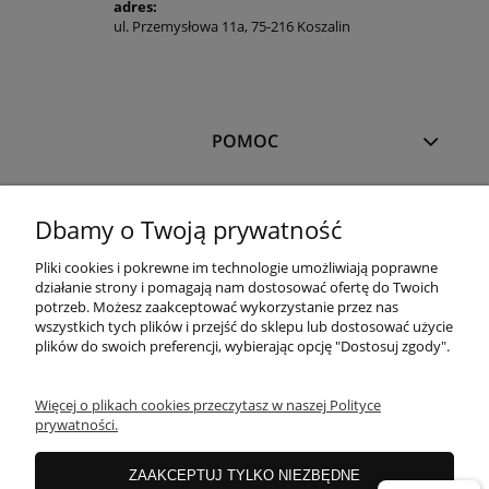
adres:
ul. Przemysłowa 11a, 75-216 Koszalin
POMOC
MOJE KONTO
Dbamy o Twoją prywatność
Pliki cookies i pokrewne im technologie umożliwiają poprawne
PŁATNOŚCI I DOSTAWA
działanie strony i pomagają nam dostosować ofertę do Twoich
potrzeb. Możesz zaakceptować wykorzystanie przez nas
wszystkich tych plików i przejść do sklepu lub dostosować użycie
plików do swoich preferencji, wybierając opcję "Dostosuj zgody".
OFERTA
Więcej o plikach cookies przeczytasz w naszej Polityce
prywatności.
O NAS
ZAAKCEPTUJ TYLKO NIEZBĘDNE