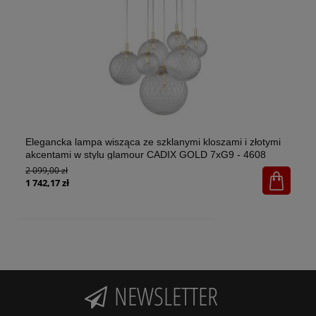
Elegancka lampa wisząca ze szklanymi kloszami i złotymi
El
akcentami w stylu glamour CADIX GOLD 7xG9 - 4608
w 
2 099,00 zł
1x
65
1 742,17 zł
NEWSLETTER