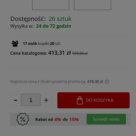
Dostępność:
26 sztuk
Wysyłka w:
24 do 72 godzin
17
osób
kupiło
20
szt.
413,31 zł
Cena katalogowa:
599,00 zł
Najniższa cena z 30 dni przed tą promocją:
419,30 zł
Jeżeli produk
-
+
30 dni, wyświ
DO KOSZYKA
momentu, kie
sprzedaży.
4%
15%
Rabat od
do
Sprawdź rabaty