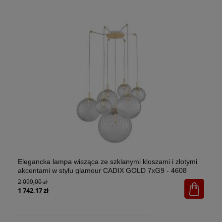
Elegancka lampa wisząca ze szklanymi kloszami i złotymi
El
akcentami w stylu glamour CADIX GOLD 7xG9 - 4608
w 
2 099,00 zł
1x
65
1 742,17 zł