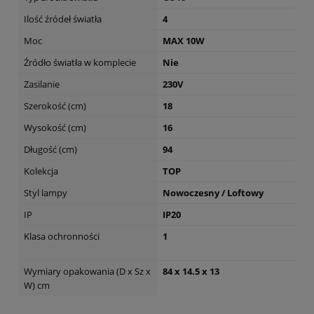
Ilość źródeł światła
4
Moc
MAX 10W
Źródło światła w komplecie
Nie
Zasilanie
230V
Szerokość (cm)
18
Wysokość (cm)
16
Długość (cm)
94
Kolekcja
TOP
Styl lampy
Nowoczesny / Loftowy
IP
IP20
Klasa ochronności
1
Wymiary opakowania (D x Sz x
84 x 14.5 x 13
W) cm