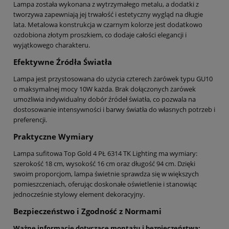
Lampa została wykonana z wytrzymałego metalu, a dodatki z
tworzywa zapewniają jej trwałość i estetyczny wygląd na długie
lata. Metalowa konstrukcja w czarnym kolorze jest dodatkowo
ozdobiona złotym proszkiem, co dodaje całości elegancji i
wyjątkowego charakteru.
Efektywne Źródła Światła
Lampa jest przystosowana do użycia czterech żarówek typu GU10
o maksymalnej mocy 10W każda. Brak dołączonych żarówek
umożliwia indywidualny dobór źródeł światła, co pozwala na
dostosowanie intensywności i barwy światła do własnych potrzeb i
preferencji.
Praktyczne Wymiary
Lampa sufitowa Top Gold 4 PŁ 6314 TK Lighting ma wymiary:
szerokość 18 cm, wysokość 16 cm oraz długość 94 cm. Dzięki
swoim proporcjom, lampa świetnie sprawdza się w większych
pomieszczeniach, oferując doskonałe oświetlenie i stanowiąc
jednocześnie stylowy element dekoracyjny.
Bezpieczeństwo i Zgodność z Normami
Ważne informacje dotyczące montażu i bezpieczeństwa: