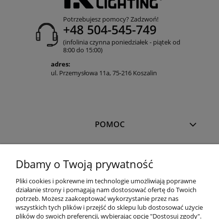
Potrzebujesz pomocy? Zadzwoń!
+48 504-545-749
(infolinia czynna poniedziałek - piątek od
8:00 do 15:00)
adres:
ul. Przemysłowa 11a, 75-216 Koszalin
POMOC
MOJE KONTO
Dbamy o Twoją prywatność
Pliki cookies i pokrewne im technologie umożliwiają poprawne
PŁATNOŚCI I DOSTAWA
działanie strony i pomagają nam dostosować ofertę do Twoich
potrzeb. Możesz zaakceptować wykorzystanie przez nas
wszystkich tych plików i przejść do sklepu lub dostosować użycie
plików do swoich preferencji, wybierając opcję "Dostosuj zgody".