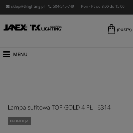
sklep@tklighting.pl
504-545-749
Pon - Pt od 8:00 do 15:00
(PUSTY)
Lampa sufitowa TOP GOLD 4 PŁ - 6314
PROMOCJA