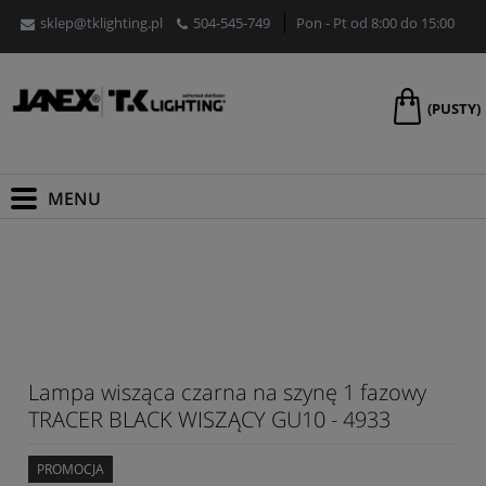
sklep@tklighting.pl
504-545-749
Pon - Pt od 8:00 do 15:00
(PUSTY)
Lampa wisząca czarna na szynę 1 fazowy
TRACER BLACK WISZĄCY GU10 - 4933
PROMOCJA