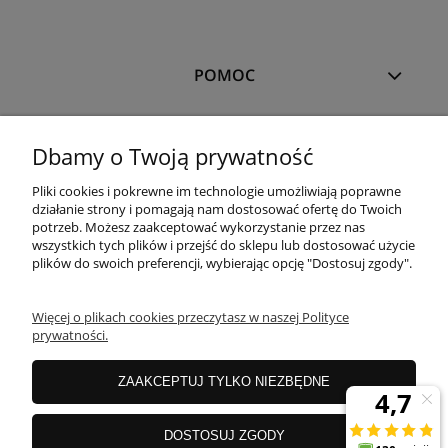
POMOC
MOJE KONTO
Dbamy o Twoją prywatność
Pliki cookies i pokrewne im technologie umożliwiają poprawne
PŁATNOŚCI I DOSTAWA
działanie strony i pomagają nam dostosować ofertę do Twoich
potrzeb. Możesz zaakceptować wykorzystanie przez nas
wszystkich tych plików i przejść do sklepu lub dostosować użycie
plików do swoich preferencji, wybierając opcję "Dostosuj zgody".
OFERTA
Więcej o plikach cookies przeczytasz w naszej Polityce
prywatności.
O NAS
ZAAKCEPTUJ TYLKO NIEZBĘDNE
JANEX Spółka z o.o.
| ul. Przemysłowa 11a, Koszalin 75-216, woj.
DOSTOSUJ ZGODY
zachodniopomorskie | NIP: 6690500343 REGON: 008201011 | E-mail: