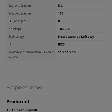
Szerokość (cm)
5,2
Wysokość (cm)
155
Długość (cm)
8
Kolekcja
TRACER
Styl lampy
Nowoczesny / Loftowy
IP
IP20
Wymiary opakowania (D x Sz x
11 x 11 x 10
W) cm
Bezpieczeństwo
Producent
TK Tomasz Krywult