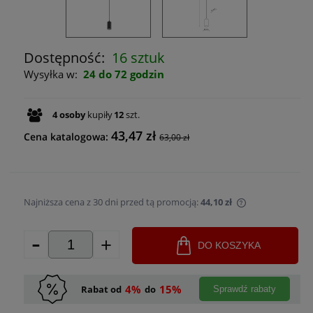
Dostępność:
16 sztuk
Wysyłka w:
24 do 72 godzin
4
osoby
kupiły
12
szt.
43,47 zł
Cena katalogowa:
63,00 zł
Najniższa cena z 30 dni przed tą promocją:
44,10 zł
Jeżeli produkt 
-
+
30 dni, wyświet
DO KOSZYKA
momentu, kiedy
sprzedaży.
4%
15%
Rabat od
do
Sprawdź rabaty