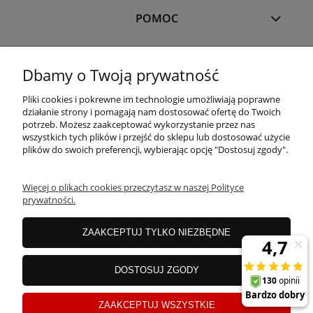
POMOC
MOJE KONTO
Dbamy o Twoją prywatność
Pliki cookies i pokrewne im technologie umożliwiają poprawne
PŁATNOŚCI I DOSTAWA
działanie strony i pomagają nam dostosować ofertę do Twoich
potrzeb. Możesz zaakceptować wykorzystanie przez nas
wszystkich tych plików i przejść do sklepu lub dostosować użycie
plików do swoich preferencji, wybierając opcję "Dostosuj zgody".
OFERTA
Więcej o plikach cookies przeczytasz w naszej Polityce
prywatności.
O NAS
ZAAKCEPTUJ TYLKO NIEZBĘDNE
JANEX Spółka z o.o.
| ul. Przemysłowa 11a, Koszalin 75-216, woj.
DOSTOSUJ ZGODY
zachodniopomorskie | NIP: 6690500343 REGON: 008201011 | E-mail:
sklep@tklighting.pl
Tel.:
504545749
ZAAKCEPTUJ WSZYSTKIE