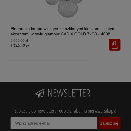
Elegancka lampa wisząca ze szklanymi kloszami i złotymi
El
akcentami w stylu glamour CADIX GOLD 7xG9 - 4608
w 
2 099,00 zł
1x
65
1 742,17 zł
NEWSLETTER
Zapisz się do newslettera i odbierz rabat na pierwsze zakupy!
zapisz się