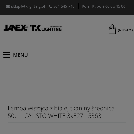
sklep@tklighting.pl
504-545-749
Pon - Pt od 8:00 do 15:00
(PUSTY)
Lampa wisząca z białej tkaniny średnica
50cm CALISTO WHITE 3xE27 - 5363