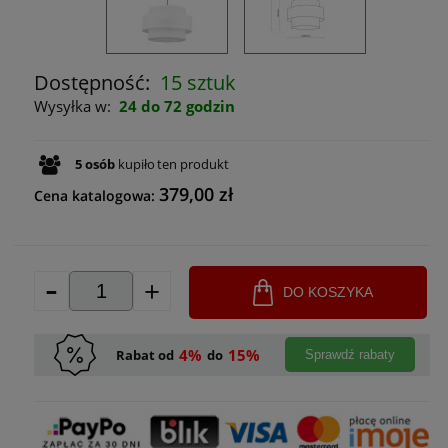
Dostępność:
15 sztuk
Wysyłka w:
24 do 72 godzin
5
osób
kupiło
ten produkt
379,00 zł
Cena katalogowa:
-
+
DO KOSZYKA
4%
15%
Rabat od
do
Sprawdź rabaty