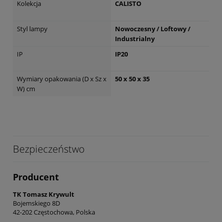
Kolekcja
CALISTO
Styl lampy
Nowoczesny / Loftowy /
Industrialny
IP
IP20
Wymiary opakowania (D x Sz x
50 x 50 x 35
W) cm
Bezpieczeństwo
Producent
TK Tomasz Krywult
Bojemskiego 8D
42-202 Częstochowa, Polska