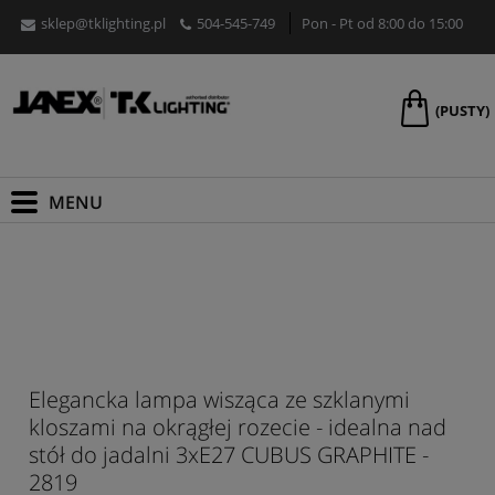
sklep@tklighting.pl
504-545-749
Pon - Pt od 8:00 do 15:00
(PUSTY)
Elegancka lampa wisząca ze szklanymi
kloszami na okrągłej rozecie - idealna nad
stół do jadalni 3xE27 CUBUS GRAPHITE -
2819