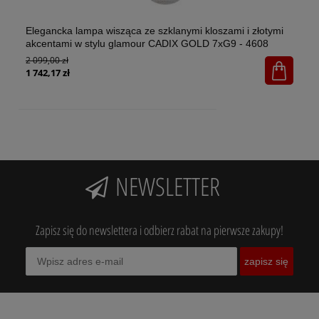
Elegancka lampa wisząca ze szklanymi kloszami i złotymi
El
akcentami w stylu glamour CADIX GOLD 7xG9 - 4608
w 
2 099,00 zł
1x
65
1 742,17 zł
NEWSLETTER
Zapisz się do newslettera i odbierz rabat na pierwsze zakupy!
zapisz się