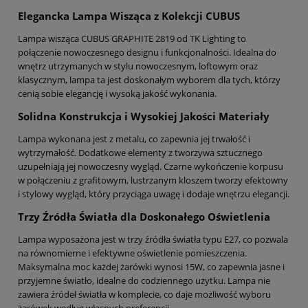
Elegancka Lampa Wisząca z Kolekcji CUBUS
Lampa wisząca CUBUS GRAPHITE 2819 od TK Lighting to
połączenie nowoczesnego designu i funkcjonalności. Idealna do
wnętrz utrzymanych w stylu nowoczesnym, loftowym oraz
klasycznym, lampa ta jest doskonałym wyborem dla tych, którzy
cenią sobie elegancję i wysoką jakość wykonania.
Solidna Konstrukcja i Wysokiej Jakości Materiały
Lampa wykonana jest z metalu, co zapewnia jej trwałość i
wytrzymałość. Dodatkowe elementy z tworzywa sztucznego
uzupełniają jej nowoczesny wygląd. Czarne wykończenie korpusu
w połączeniu z grafitowym, lustrzanym kloszem tworzy efektowny
i stylowy wygląd, który przyciąga uwagę i dodaje wnętrzu elegancji.
Trzy Źródła Światła dla Doskonałego Oświetlenia
Lampa wyposażona jest w trzy źródła światła typu E27, co pozwala
na równomierne i efektywne oświetlenie pomieszczenia.
Maksymalna moc każdej żarówki wynosi 15W, co zapewnia jasne i
przyjemne światło, idealne do codziennego użytku. Lampa nie
zawiera źródeł światła w komplecie, co daje możliwość wyboru
żarówek według własnych preferencji.