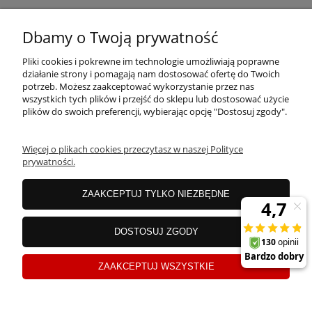
MOJE KONTO
Dbamy o Twoją prywatność
Pliki cookies i pokrewne im technologie umożliwiają poprawne
PŁATNOŚCI I DOSTAWA
działanie strony i pomagają nam dostosować ofertę do Twoich
potrzeb. Możesz zaakceptować wykorzystanie przez nas
wszystkich tych plików i przejść do sklepu lub dostosować użycie
plików do swoich preferencji, wybierając opcję "Dostosuj zgody".
OFERTA
Więcej o plikach cookies przeczytasz w naszej Polityce
prywatności.
O NAS
ZAAKCEPTUJ TYLKO NIEZBĘDNE
JANEX Spółka z o.o.
| ul. Przemysłowa 11a, Koszalin 75-216, woj.
DOSTOSUJ ZGODY
zachodniopomorskie | NIP: 6690500343 REGON: 008201011 | E-mail:
sklep@tklighting.pl
Tel.:
504545749
ZAAKCEPTUJ WSZYSTKIE
Sklep internetowy Shoper.pl