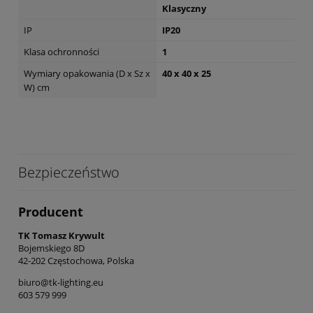
Klasyczny
IP
IP20
Klasa ochronności
1
Wymiary opakowania (D x Sz x
40 x 40 x 25
W) cm
Bezpieczeństwo
Producent
TK Tomasz Krywult
Bojemskiego 8D
42-202 Częstochowa, Polska
biuro@tk-lighting.eu
603 579 999