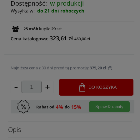
Dostępność:
w produkcji
Wysyłka w:
do 21 dni roboczych
25
osób
kupiło
29
szt.
323,61 zł
Cena katalogowa:
469,00 zł
Najniższa cena z 30 dni przed tą promocją:
375,20 zł
Jeżeli produk
-
+
30 dni, wyświ
DO KOSZYKA
momentu, kie
sprzedaży.
4%
15%
Rabat od
do
Sprawdź rabaty
Opis