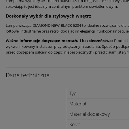
Lampa ma wymiary 45 cm szerokości, 45 cm długości i 100 cm wysokości
sprawiają, że jest idealnym centralnym punktem oświetleniowym.
Doskonały wybór dla stylowych wnętrz
Lampa wisząca DIAMOND NEW BLACK 6204 to idealne rozwiązanie dla osób
loftowe, industrialne oraz retro, dodając im elegancji i funkcjonalności
Ważne informacje dotyczące montażu i bezpieczeństwa:
Produkt 
wykwalifikowany instalator przy odłączonym zasilaniu. Sposób podł
przed dostępem palcem do części niebezpiecznych i przed ciałami stał
Dane techniczne
Typ
Materiał
Materiał dodatkowy
Kolor