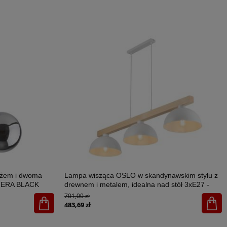
ażem i dwoma
Lampa wisząca OSLO w skandynawskim stylu z
STERA BLACK
drewnem i metalem, idealna nad stół 3xE27 -
4712
701,00 zł
483,69 zł