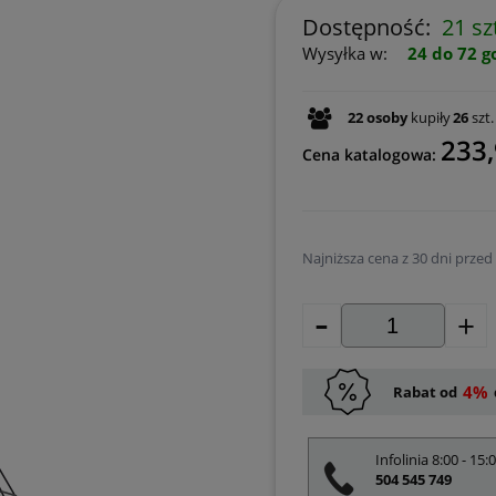
Dostępność:
21 sz
Wysyłka w:
24 do 72 g
22
osoby
kupiły
26
szt.
233,
Cena katalogowa:
Najniższa cena z 30 dni przed
-
Jeżeli produkt jest 
+
30 dni, wyświetlana 
momentu, kiedy prod
sprzedaży.
4%
Rabat od
Infolinia 8:00 - 15:
504 545 749