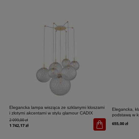
Elegancka lampa wisząca ze szklanymi kloszami
Elegancka, k
i złotymi akcentami w stylu glamour CADIX
podstawą w k
GOLD 7xG9 - 4608
2 099,00 zł
SANTANA ECR
655,00 zł
1 742,17 zł