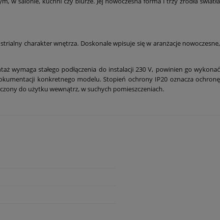
w salonie, kuchni czy biurze. Jej nowoczesna forma i trzy źródła światła
trialny charakter wnętrza. Doskonale wpisuje się w aranżacje nowoczesne,
taż wymaga stałego podłączenia do instalacji 230 V, powinien go wykona
dokumentacji konkretnego modelu. Stopień ochrony IP20 oznacza ochronę
naczony do użytku wewnątrz, w suchych pomieszczeniach.