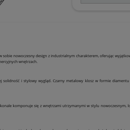
sobie nowoczesny design z industrialnym charakterem, oferując wyjątkowe 
mercyjnych wnętrzach.
ej solidność i stylowy wygląd. Czarny metalowy klosz w formie diament
oskonale komponuje się z wnętrzami utrzymanymi w stylu nowoczesnym, lof