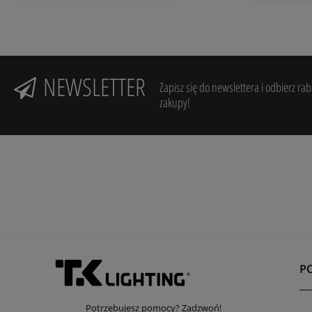
NEWSLETTER
Zapisz się do newslettera i odbierz ra
zakupy!
P
Potrzebujesz pomocy? Zadzwoń!