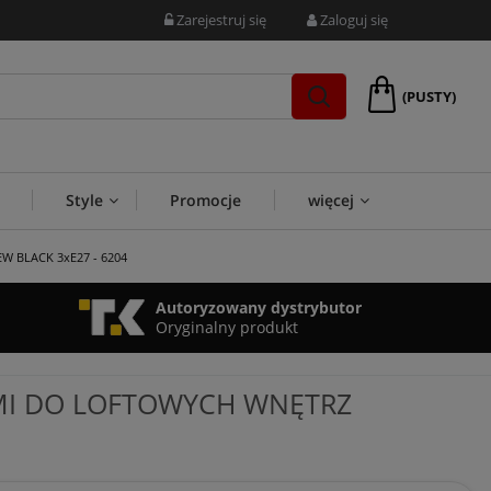
Zarejestruj się
Zaloguj się
(PUSTY)
Style
Promocje
więcej
EW BLACK 3xE27 - 6204
Autoryzowany dystrybutor
Oryginalny produkt
AMI DO LOFTOWYCH WNĘTRZ