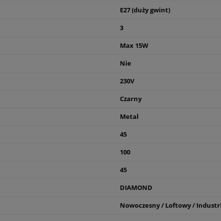
E27 (duży gwint)
3
Max 15W
Nie
230V
Czarny
Metal
45
100
45
DIAMOND
Nowoczesny / Loftowy / Industri