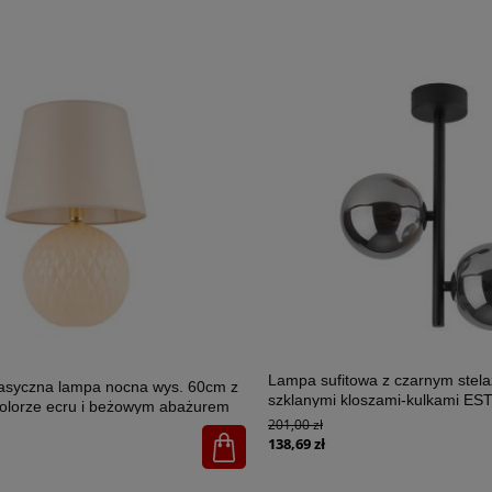
Lampa sufitowa z czarnym stel
lasyczna lampa nocna wys. 60cm z
szklanymi kloszami-kulkami E
olorze ecru i beżowym abażurem
2xG9 - 6706
201,00 zł
U 1xE27 - 5591
138,69 zł