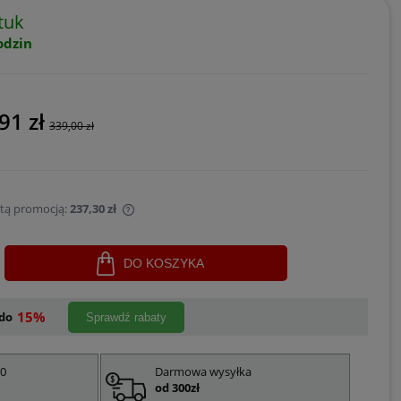
tuk
odzin
91 zł
339,00 zł
 tą promocją:
237,30 zł
sprzedawany krócej niż
DO KOSZYKA
jest najniższa cena od
ukt pojawił się w
15%
do
Sprawdź rabaty
00
Darmowa wysyłka
od 300zł