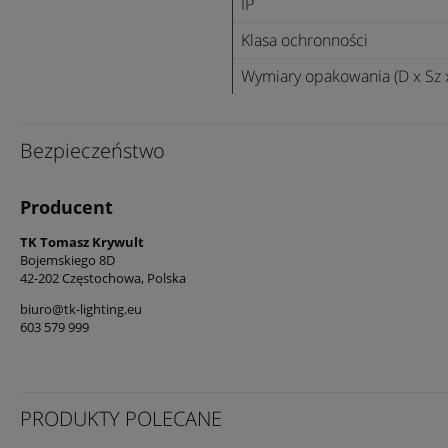
IP
Klasa ochronności
Wymiary opakowania (D x Sz 
Bezpieczeństwo
Producent
TK Tomasz Krywult
Bojemskiego 8D
42-202 Częstochowa, Polska
biuro@tk-lighting.eu
603 579 999
PRODUKTY POLECANE