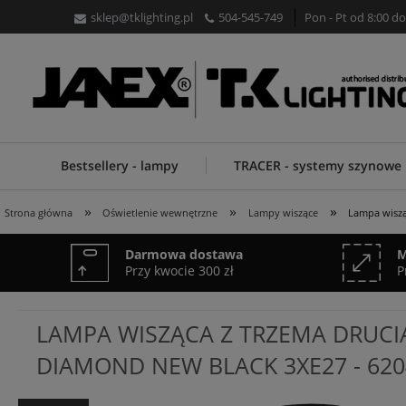
sklep@tklighting.pl
504-545-749
Pon - Pt od 8:00 do
Bestsellery - lampy
TRACER - systemy szynowe
»
»
»
Strona główna
Oświetlenie wewnętrzne
Lampy wiszące
Lampa wiszą
Darmowa dostawa
M
Przy kwocie 300 zł
P
LAMPA WISZĄCA Z TRZEMA DRUCI
DIAMOND NEW BLACK 3XE27 - 620