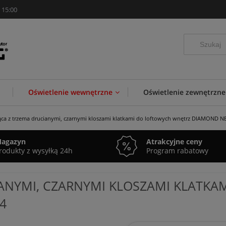
 15:00
Oświetlenie wewnętrzne
Oświetlenie zewnętrzne
ca z trzema drucianymi, czarnymi kloszami klatkami do loftowych wnętrz DIAMOND N
agazyn
Atrakcyjne ceny
rodukty z wysyłką 24h
Program rabatowy
ANYMI, CZARNYMI KLOSZAMI KLATK
4