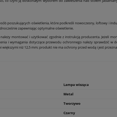
, co czyni ją doskonałym wyborem do zawieszenia nad stołem jadalnianym, 
 poszukujących oświetlenia, które podkreśli nowoczesny, loftowy i indus
, jednocześnie zapewniając optymalne oświetlenie.
należy montować i użytkować zgodnie z instrukcją producenta. Jeżeli mon
ączenia i wymagania dotyczące przewodu ochronnego należy sprawdzić w 
ymi większymi niż 12,5 mm; produkt nie ma ochrony przed wodą i jest przez
Lampa wisząca
Metal
Tworzywo
Czarny