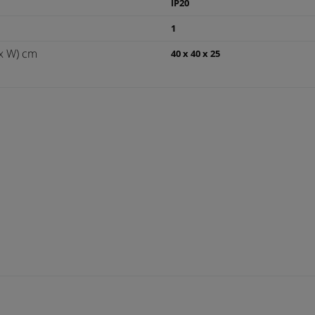
IP20
1
x W) cm
40 x 40 x 25