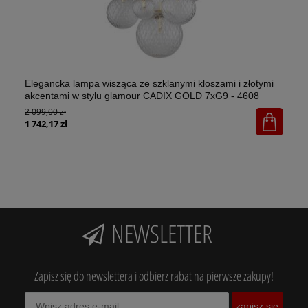
Elegancka lampa wisząca ze szklanymi kloszami i złotymi
El
akcentami w stylu glamour CADIX GOLD 7xG9 - 4608
w 
2 099,00 zł
1x
65
1 742,17 zł
NEWSLETTER
Zapisz się do newslettera i odbierz rabat na pierwsze zakupy!
zapisz się