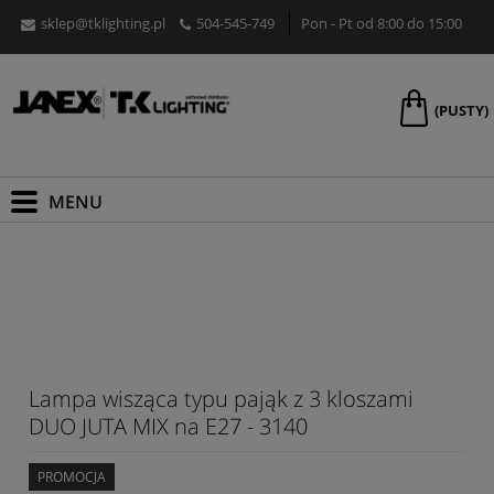
sklep@tklighting.pl
504-545-749
Pon - Pt od 8:00 do 15:00
(PUSTY)
Lampa wisząca typu pająk z 3 kloszami
DUO JUTA MIX na E27 - 3140
PROMOCJA