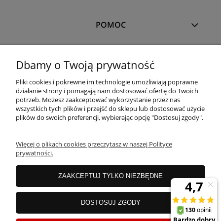
POMOC
MOJE KONTO
Dbamy o Twoją prywatność
Pliki cookies i pokrewne im technologie umożliwiają poprawne
PŁATNOŚCI I DOSTAWA
działanie strony i pomagają nam dostosować ofertę do Twoich
potrzeb. Możesz zaakceptować wykorzystanie przez nas
wszystkich tych plików i przejść do sklepu lub dostosować użycie
plików do swoich preferencji, wybierając opcję "Dostosuj zgody".
OFERTA
Więcej o plikach cookies przeczytasz w naszej Polityce
prywatności.
O NAS
ZAAKCEPTUJ TYLKO NIEZBĘDNE
JANEX Spółka z o.o.
| ul. Przemysłowa 11a, Koszalin 75-216, woj.
DOSTOSUJ ZGODY
zachodniopomorskie | NIP: 6690500343 REGON: 008201011 | E-mail:
sklep@tklighting.pl
Tel.:
504545749