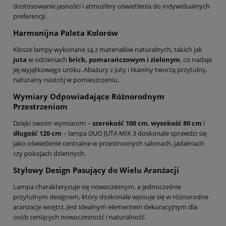
dostosowanie jasności i atmosfery oświetlenia do indywidualnych
preferencji.
Harmonijna Paleta Kolorów
Klosze lampy wykonane są z materiałów naturalnych, takich jak
juta
w odcieniach
brick, pomarańczowym i zielonym
, co nadaje
jej wyjątkowego uroku. Abażury z juty i tkaniny tworzą przytulny,
naturalny nastrój w pomieszczeniu.
Wymiary Odpowiadające Różnorodnym
Przestrzeniom
Dzięki swoim wymiarom –
szerokość 100 cm
,
wysokość 80 cm
i
długość 120 cm
– lampa DUO JUTA MIX 3 doskonale sprawdzi się
jako oświetlenie centralne w przestronnych salonach, jadalniach
czy pokojach dziennych.
Stylowy Design Pasujący do Wielu Aranżacji
Lampa charakteryzuje się nowoczesnym, a jednocześnie
przytulnym designem, który doskonale wpisuje się w różnorodne
aranżacje wnętrz. Jest idealnym elementem dekoracyjnym dla
osób ceniących nowoczesność i naturalność.