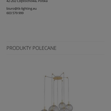
42-202 Częstochowa, Polska
biuro@tk-lighting.eu
603 579 999
PRODUKTY POLECANE