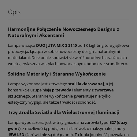
Opis
Harmonijne Połączenie Nowoczesnego Designu z
Naturalnymi Akcentami
Lampa wisząca
DUO JUTA MIX 3 3140
od TK Lighting to wyjątkowa
propozycja, łącząca w sobie nowoczesny design z naturalnymi
materiałami. Doskonale sprawdzi się w różnorodnych aranżacjach
wnętrz, zwłaszcza w stylach nowoczesnym, boho oraz scandic-eco.
Solidne Materiały i Staranne Wykończenie
Lampa wykonana jest z trwałego
stali lakierowanej
, a jej
konstrukcję uzupełniają
przewody
i elementy z
tworzywa
sztucznego
. Staranne wykończenie gwarantuje nie tylko
estetyczny wygląd, ale także trwałość i solidność.
Trzy Źródła Światła dla Wielostronnej Iluminacji
Lampa wyposażona jest w trzy gniazda na żarówki typu
E27 (duży
gwint)
, z możliwością podłączenia żarówek o maksymalnej mocy
15W LED
(żarówki nie są dołączone). Ta funkcjonalność pozwala na