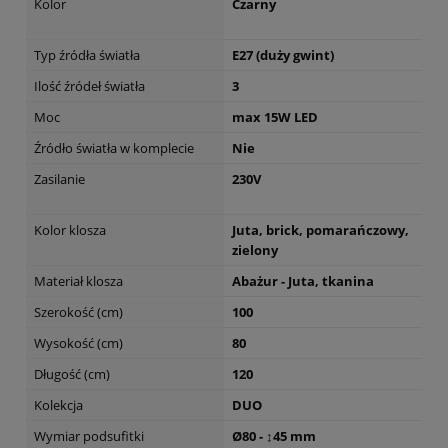
Kolor
Czarny
Typ źródła światła
E27 (duży gwint)
Ilość źródeł światła
3
Moc
max 15W LED
Źródło światła w komplecie
Nie
Zasilanie
230V
Kolor klosza
Juta, brick, pomarańczowy,
zielony
Materiał klosza
Abażur - Juta, tkanina
Szerokość (cm)
100
Wysokość (cm)
80
Długość (cm)
120
Kolekcja
DUO
Wymiar podsufitki
Ø80 - ↕45 mm