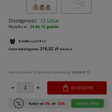
Dostępność:
12 sztuk
Wysyłka w:
24 do 72 godzin
8
osób
kupiło
9
szt.
316,02 zł
Cena katalogowa:
458,00 zł
Najniższa cena z 30 dni przed tą promocją:
320,60 zł
Jeżeli produk
-
+
30 dni, wyświ
DO KOSZYKA
momentu, kie
sprzedaży.
4%
15%
Rabat od
do
Sprawdź rabaty