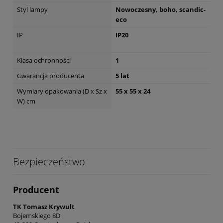
Styl lampy
Nowoczesny, boho, scandic-
eco
IP
IP20
Klasa ochronności
1
Gwarancja producenta
5 lat
Wymiary opakowania (D x Sz x
55 x 55 x 24
W) cm
Bezpieczeństwo
Producent
TK Tomasz Krywult
Bojemskiego 8D