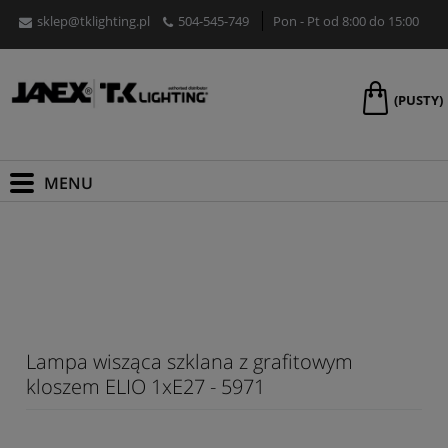
sklep@tklighting.pl
504-545-749
Pon - Pt od 8:00 do 15:00
(PUSTY)
Lampa wisząca szklana z grafitowym
kloszem ELIO 1xE27 - 5971