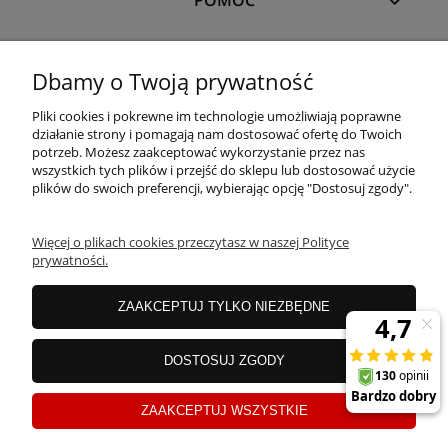
MOJE KONTO
Dbamy o Twoją prywatność
Pliki cookies i pokrewne im technologie umożliwiają poprawne
PŁATNOŚCI I DOSTAWA
działanie strony i pomagają nam dostosować ofertę do Twoich
potrzeb. Możesz zaakceptować wykorzystanie przez nas
wszystkich tych plików i przejść do sklepu lub dostosować użycie
plików do swoich preferencji, wybierając opcję "Dostosuj zgody".
OFERTA
Więcej o plikach cookies przeczytasz w naszej Polityce
prywatności.
O NAS
ZAAKCEPTUJ TYLKO NIEZBĘDNE
JANEX Spółka z o.o.
| ul. Przemysłowa 11a, Koszalin 75-216, woj.
DOSTOSUJ ZGODY
zachodniopomorskie | NIP: 6690500343 REGON: 008201011 | E-mail:
sklep@tklighting.pl
Tel.:
504545749
ZAAKCEPTUJ WSZYSTKIE