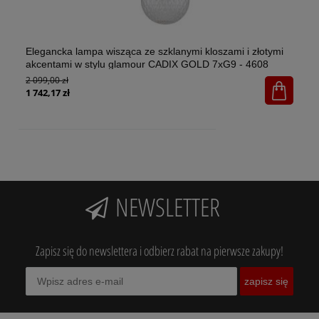
Elegancka lampa wisząca ze szklanymi kloszami i złotymi
El
akcentami w stylu glamour CADIX GOLD 7xG9 - 4608
w 
2 099,00 zł
1x
65
1 742,17 zł
NEWSLETTER
Zapisz się do newslettera i odbierz rabat na pierwsze zakupy!
zapisz się