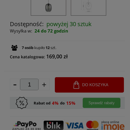
Dostępność:
powyżej 30 sztuk
Wysyłka w:
24 do 72 godzin
7
osób
kupiło
12
szt.
169,00 zł
Cena katalogowa:
-
+
DO KOSZYKA
4%
15%
Rabat od
do
Sprawdź rabaty