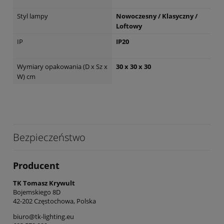
Styl lampy
Nowoczesny / Klasyczny /
Loftowy
IP
IP20
Wymiary opakowania (D x Sz x
30 x 30 x 30
W) cm
Bezpieczeństwo
Producent
TK Tomasz Krywult
Bojemskiego 8D
42-202 Częstochowa, Polska
biuro@tk-lighting.eu