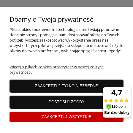
MOJE KONTO
Dbamy o Twoją prywatność
Pliki cookies i pokrewne im technologie umożliwiają poprawne
PŁATNOŚCI I DOSTAWA
działanie strony i pomagają nam dostosować ofertę do Twoich
potrzeb. Możesz zaakceptować wykorzystanie przez nas
wszystkich tych plików i przejść do sklepu lub dostosować użycie
plików do swoich preferencji, wybierając opcję "Dostosuj zgody".
OFERTA
Więcej o plikach cookies przeczytasz w naszej Polityce
prywatności.
O NAS
ZAAKCEPTUJ TYLKO NIEZBĘDNE
JANEX Spółka z o.o.
| ul. Przemysłowa 11a, Koszalin 75-216, woj.
DOSTOSUJ ZGODY
zachodniopomorskie | NIP: 6690500343 REGON: 008201011 | E-mail:
sklep@tklighting.pl
Tel.:
504545749
ZAAKCEPTUJ WSZYSTKIE
Sklep internetowy Shoper.pl