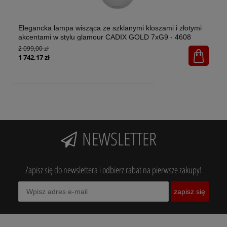
Elegancka lampa wisząca ze szklanymi kloszami i złotymi
El
akcentami w stylu glamour CADIX GOLD 7xG9 - 4608
w 
2 099,00 zł
1x
65
1 742,17 zł
NEWSLETTER
Zapisz się do newslettera i odbierz rabat na pierwsze zakupy!
zapisz się