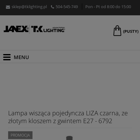
sklep@tklighting.pl
504-545-749
Pon - Pt od 8:00 do 15:00
(PUSTY)
Lampa wisząca pojedyncza LIZA czarna, ze
złotym kloszem z gwintem E27 - 6792
PROMOCJA