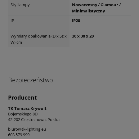
Styl lampy
Nowoczesny / Glamour /
Minimalistyczny
IP
IP20
Wymiary opakowania (D x Sz x
30 x 30 x 20
W) cm
Bezpieczeństwo
Producent
TK Tomasz Krywult
Bojemskiego 8D
42-202 Częstochowa, Polska
biuro@tk-lighting.eu
603 579 999