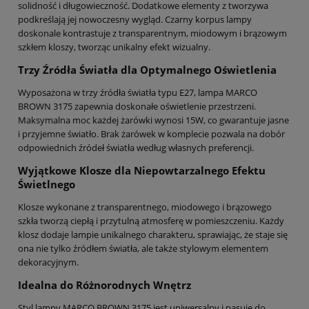
solidność i długowieczność. Dodatkowe elementy z tworzywa
podkreślają jej nowoczesny wygląd. Czarny korpus lampy
doskonale kontrastuje z transparentnym, miodowym i brązowym
szkłem kloszy, tworząc unikalny efekt wizualny.
Trzy Źródła Światła dla Optymalnego Oświetlenia
Wyposażona w trzy źródła światła typu E27, lampa MARCO
BROWN 3175 zapewnia doskonałe oświetlenie przestrzeni.
Maksymalna moc każdej żarówki wynosi 15W, co gwarantuje jasne
i przyjemne światło. Brak żarówek w komplecie pozwala na dobór
odpowiednich źródeł światła według własnych preferencji.
Wyjątkowe Klosze dla Niepowtarzalnego Efektu
Świetlnego
Klosze wykonane z transparentnego, miodowego i brązowego
szkła tworzą ciepłą i przytulną atmosferę w pomieszczeniu. Każdy
klosz dodaje lampie unikalnego charakteru, sprawiając, że staje się
ona nie tylko źródłem światła, ale także stylowym elementem
dekoracyjnym.
Idealna do Różnorodnych Wnętrz
Styl lampy MARCO BROWN 3175 jest uniwersalny i pasuje do