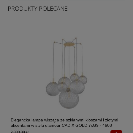
PRODUKTY POLECANE
Elegancka lampa wisząca ze szklanymi kloszami i złotymi
El
akcentami w stylu glamour CADIX GOLD 7xG9 - 4608
w 
2 099,00 zł
1x