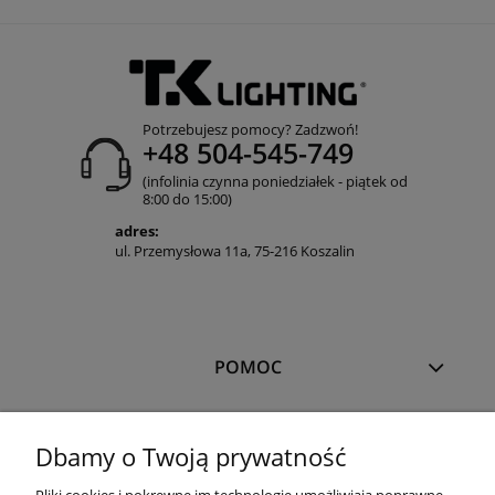
Potrzebujesz pomocy? Zadzwoń!
+48 504-545-749
(infolinia czynna poniedziałek - piątek od
8:00 do 15:00)
adres:
ul. Przemysłowa 11a, 75-216 Koszalin
POMOC
MOJE KONTO
Dbamy o Twoją prywatność