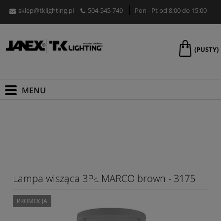
sklep@tklighting.pl
504-545-749
Pon - Pt od 8:00 do 15:00
(PUSTY)
Lampa wisząca 3PŁ MARCO brown - 3175
PROMOCJA