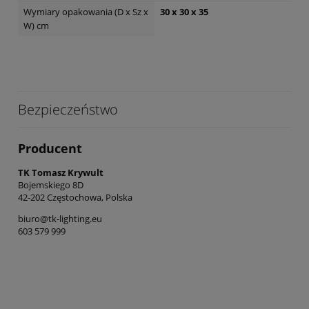
Wymiary opakowania (D x Sz x
30 x 30 x 35
W) cm
Bezpieczeństwo
Producent
TK Tomasz Krywult
Bojemskiego 8D
42-202 Częstochowa, Polska
biuro@tk-lighting.eu
603 579 999