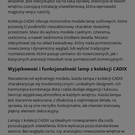
wrażenie. Jeśli zdecydujesz się na taką oprawę, stworzysz w swoim
wnętrzu czarującą instalację oświetleniową, która wprowadzi
magiczny wręcz nastrój.
Kolekcja CADIX oferuje różnorodne modele lamp sufitowych, które
pozwolą Ci podkreślić nieszablonowy charakter dowolnej
przestrzeni. Masz do wyboru modele z jednym, czterema,
sześcioma, a nawet siedmioma źródłami światła. Możesz
zdecydować się na układ kaskadowy, który nada pomieszczeniu
nowoczesny i dynamiczny wygląd, lub wybrać tradycyjne
rozmieszczenie, które pasuje zarówno do nowoczesnych, jak i
klasycznych aranżacji mieszkań oraz pomieszczeń komercyjnych.
Wyjątkowość i funkcjonalność lamp z kolekcji CADIX
Niezależnie od wybranego modelu, każda lampa z kolekcji CADIX
charakteryzuje się modernistycznym i unikalnym designem. Ich
harmonijna kombinacja złota i szkła dodaje elegancji i luksusu,
tworząc wyjątkową atmosferę w każdym wnętrzu. Każda lampa
jest starannie wykonana, z dbałością o najmniejsze detale, co
sprawia, że są one nie tylko funkcjonalne, ale również stanowią
piękny element dekoracyjny.
Lampy z kolekcji CADIX są idealnym rozwiązaniem dla osób
poszukujących oświetlenia, które wykracza poza standardowe
wzorce. Bez względu na to, czy aranżujesz nowoczesne wnętrze w