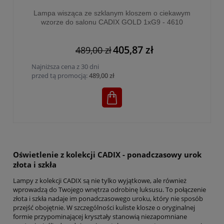
Lampa wisząca ze szklanym kloszem o ciekawym
wzorze do salonu CADIX GOLD 1xG9 - 4610
405,87 zł
489,00 zł
Najniższa cena z 30 dni
przed tą promocją:
489,00 zł
Oświetlenie z kolekcji CADIX - ponadczasowy urok
złota i szkła
Lampy z kolekcji CADIX są nie tylko wyjątkowe, ale również
wprowadzą do Twojego wnętrza odrobinę luksusu. To połączenie
złota i szkła nadaje im ponadczasowego uroku, który nie sposób
przejść obojętnie. W szczególności kuliste klosze o oryginalnej
formie przypominającej kryształy stanowią niezapomniane