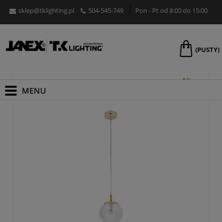
sklep@tklighting.pl
504-545-749
Pon - Pt od 8:00 do 15:00
Lampy Cadix
(PUSTY)
PROMOCJA