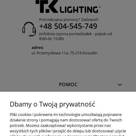
Potrzebujesz pomocy? Zadzwoń!
+48 504-545-749
(infolinia czynna poniedziałek - piątek od
8:00 do 15:00)
adres:
ul. Przemysłowa 11a, 75-216 Koszalin
POMOC
Dbamy o Twoją prywatność
MOJE KONTO
Pliki cookies i pokrewne im technologie umożliwiają poprawne
działanie strony i pomagają nam dostosować ofertę do Twoich
PŁATNOŚCI I DOSTAWA
potrzeb. Możesz zaakceptować wykorzystanie przez nas
wszystkich tych plików i przejść do sklepu lub dostosować użycie