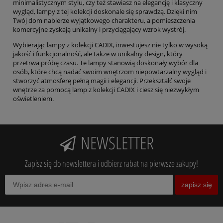
minimalistycznym stylu, czy też stawiasz na elegancję i klasyczny
wygląd, lampy z tej kolekcji doskonale się sprawdzą. Dzięki nim
Twój dom nabierze wyjątkowego charakteru, a pomieszczenia
komercyjne zyskają unikalny i przyciągający wzrok wystrój.
Wybierając lampy z kolekcji CADIX, inwestujesz nie tylko w wysoką
jakość i funkcjonalność, ale także w unikalny design, który
przetrwa próbę czasu. Te lampy stanowią doskonały wybór dla
osób, które chcą nadać swoim wnętrzom niepowtarzalny wygląd i
stworzyć atmosferę pełną magii i elegancji. Przekształć swoje
wnętrze za pomocą lamp z kolekcji CADIX i ciesz się niezwykłym
oświetleniem.
NEWSLETTER
Zapisz się do newslettera i odbierz rabat na pierwsze zakupy!
zapisz się