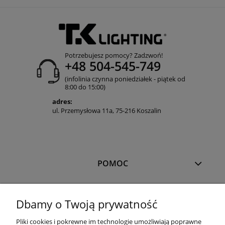
Potrzebujesz pomocy? Zadzwoń!
+48 504-545-749
(infolinia czynna poniedziałek - piątek od
8:00 do 15:00)
adres:
ul. Przemysłowa 11a, 75-216 Koszalin
POMOC
MOJE KONTO
Dbamy o Twoją prywatność
Pliki cookies i pokrewne im technologie umożliwiają poprawne