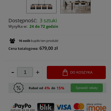
Dostępność:
3 sztuki
Wysyłka w:
24 do 72 godzin
16
osób
kupiło
ten produkt
679,00 zł
Cena katalogowa:
-
+
DO KOSZYKA
4%
15%
Rabat od
do
Sprawdź rabaty