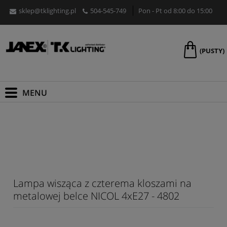
sklep@tklighting.pl
504-545-749
Pon - Pt od 8:00 do 15:00
(PUSTY)
Lampa wisząca z czterema kloszami na
metalowej belce NICOL 4xE27 - 4802