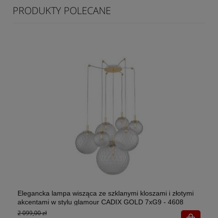
PRODUKTY POLECANE
Elegancka lampa wisząca ze szklanymi kloszami i złotymi
El
akcentami w stylu glamour CADIX GOLD 7xG9 - 4608
w 
2 099,00 zł
1x