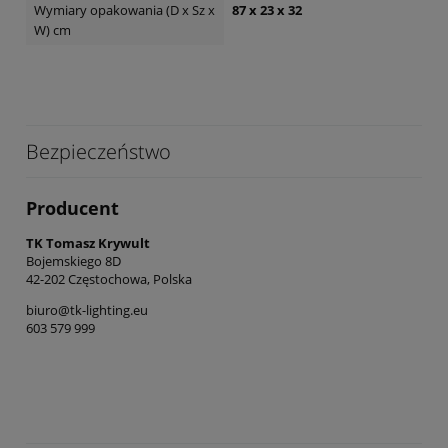
Wymiary opakowania (D x Sz x
87 x 23 x 32
W) cm
Bezpieczeństwo
Producent
TK Tomasz Krywult
Bojemskiego 8D
42-202 Częstochowa, Polska
biuro@tk-lighting.eu
603 579 999