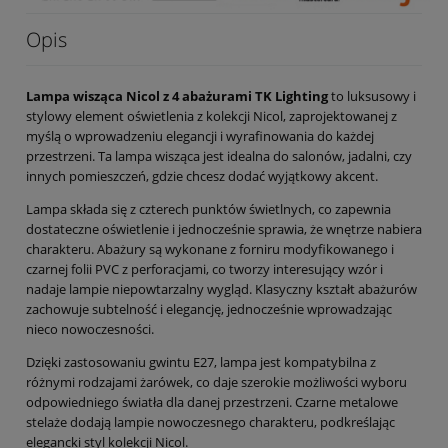
Opis
Lampa wisząca Nicol z 4 abażurami TK Lighting
to luksusowy i
stylowy element oświetlenia z kolekcji Nicol, zaprojektowanej z
myślą o wprowadzeniu elegancji i wyrafinowania do każdej
przestrzeni. Ta lampa wisząca jest idealna do salonów, jadalni, czy
innych pomieszczeń, gdzie chcesz dodać wyjątkowy akcent.
Lampa składa się z czterech punktów świetlnych, co zapewnia
dostateczne oświetlenie i jednocześnie sprawia, że wnętrze nabiera
charakteru. Abażury są wykonane z forniru modyfikowanego i
czarnej folii PVC z perforacjami, co tworzy interesujący wzór i
nadaje lampie niepowtarzalny wygląd. Klasyczny kształt abażurów
zachowuje subtelność i elegancję, jednocześnie wprowadzając
nieco nowoczesności.
Dzięki zastosowaniu gwintu E27, lampa jest kompatybilna z
różnymi rodzajami żarówek, co daje szerokie możliwości wyboru
odpowiedniego światła dla danej przestrzeni. Czarne metalowe
stelaże dodają lampie nowoczesnego charakteru, podkreślając
elegancki styl kolekcji Nicol.