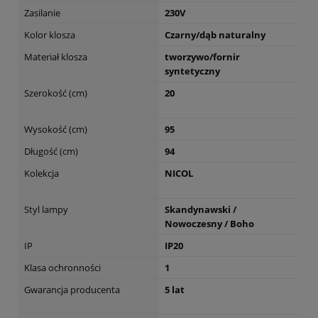
Zasilanie
230V
Kolor klosza
Czarny/dąb naturalny
Materiał klosza
tworzywo/fornir
syntetyczny
Szerokość (cm)
20
Wysokość (cm)
95
Długość (cm)
94
Kolekcja
NICOL
Styl lampy
Skandynawski /
Nowoczesny / Boho
IP
IP20
Klasa ochronności
1
Gwarancja producenta
5 lat