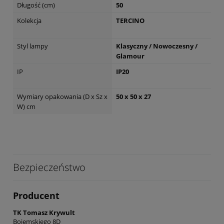
Długość (cm)
50
Kolekcja
TERCINO
Styl lampy
Klasyczny / Nowoczesny /
Glamour
IP
IP20
Wymiary opakowania (D x Sz x
50 x 50 x 27
W) cm
Bezpieczeństwo
Producent
TK Tomasz Krywult
Bojemskiego 8D