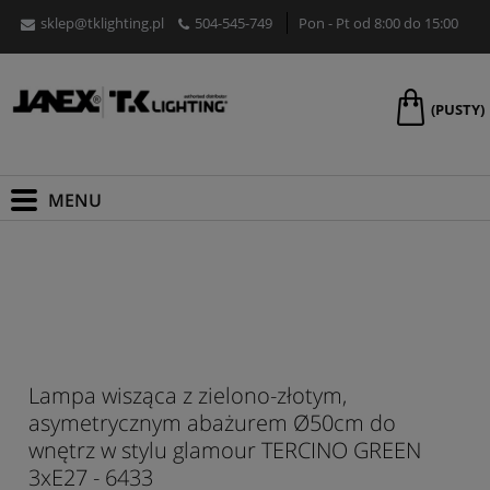
sklep@tklighting.pl
504-545-749
Pon - Pt od 8:00 do 15:00
(PUSTY)
Lampa wisząca z zielono-złotym,
asymetrycznym abażurem Ø50cm do
wnętrz w stylu glamour TERCINO GREEN
3xE27 - 6433