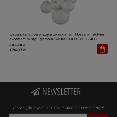
Elegancka lampa wisząca ze szklanymi kloszami i złotymi
El
akcentami w stylu glamour CADIX GOLD 7xG9 - 4608
w 
2 099,00 zł
1x
65
1 742,17 zł
NEWSLETTER
Zapisz się do newslettera i odbierz rabat na pierwsze zakupy!