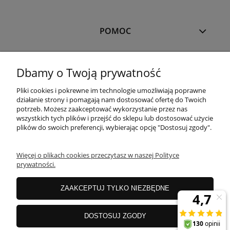
POMOC
MOJE KONTO
Dbamy o Twoją prywatność
Pliki cookies i pokrewne im technologie umożliwiają poprawne
PŁATNOŚCI I DOSTAWA
działanie strony i pomagają nam dostosować ofertę do Twoich
potrzeb. Możesz zaakceptować wykorzystanie przez nas
wszystkich tych plików i przejść do sklepu lub dostosować użycie
plików do swoich preferencji, wybierając opcję "Dostosuj zgody".
OFERTA
Więcej o plikach cookies przeczytasz w naszej Polityce
prywatności.
O NAS
ZAAKCEPTUJ TYLKO NIEZBĘDNE
JANEX Spółka z o.o.
| ul. Przemysłowa 11a, Koszalin 75-216, woj.
DOSTOSUJ ZGODY
zachodniopomorskie | NIP: 6690500343 REGON: 008201011 | E-mail:
sklep@tklighting.pl
Tel.:
504545749