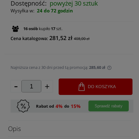
Dostępność:
powyżej 30 sztuk
Wysyłka w:
24 do 72 godzin
16
osób
kupiło
17
szt.
281,52 zł
Cena katalogowa:
408,00 zł
Najniższa cena z 30 dni przed tą promocją:
285,60 zł
Jeżeli produk
-
+
30 dni, wyświ
DO KOSZYKA
momentu, kie
sprzedaży.
4%
15%
Rabat od
do
Sprawdź rabaty
Opis