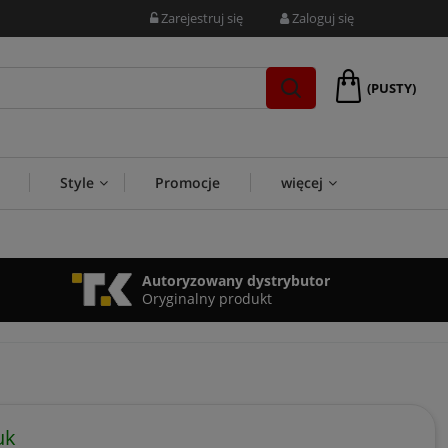
Zarejestruj się
Zaloguj się
(PUSTY)
Style
Promocje
więcej
Autoryzowany dystrybutor
Oryginalny produkt
uk