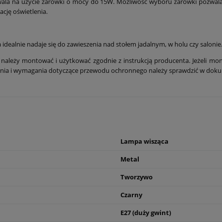
wala na użycie żarówki o mocy do 15W. Możliwość wyboru żarówki pozwala 
ację oświetlenia.
idealnie nadaje się do zawieszenia nad stołem jadalnym, w holu czy salonie
należy montować i użytkować zgodnie z instrukcją producenta. Jeżeli mon
zenia i wymagania dotyczące przewodu ochronnego należy sprawdzić w dok
Lampa wisząca
Metal
Tworzywo
Czarny
E27 (duży gwint)