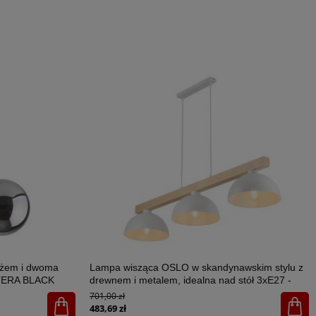
ażem i dwoma
Lampa wisząca OSLO w skandynawskim stylu z
STERA BLACK
drewnem i metalem, idealna nad stół 3xE27 -
4712
701,00 zł
483,69 zł