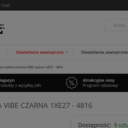
 15:00
Oświetlenie wewnętrzne
Oświetlenie zewnętrzne
a szklana kulista VIBE czarna 1xE27 - 4816
agazyn
Atrakcyjne ceny
rodukty z wysyłką 24h
Program rabatowy
VIBE CZARNA 1XE27 - 4816
Dostępność:
9 szt