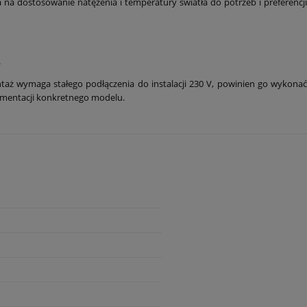
na dostosowanie natężenia i temperatury światła do potrzeb i preferencji
.
taż wymaga stałego podłączenia do instalacji 230 V, powinien go wykona
umentacji konkretnego modelu.