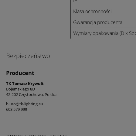
IP
Klasa ochronności
Gwarancja producenta
Wymiary opakowania (D x Sz 
Bezpieczeństwo
Producent
TK Tomasz Krywult
Bojemskiego 8D
42-202 Częstochowa, Polska
biuro@tk-lighting.eu
603 579 999