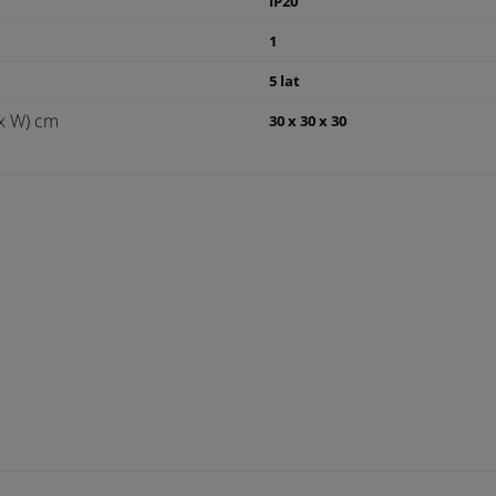
IP20
1
5 lat
x W) cm
30 x 30 x 30