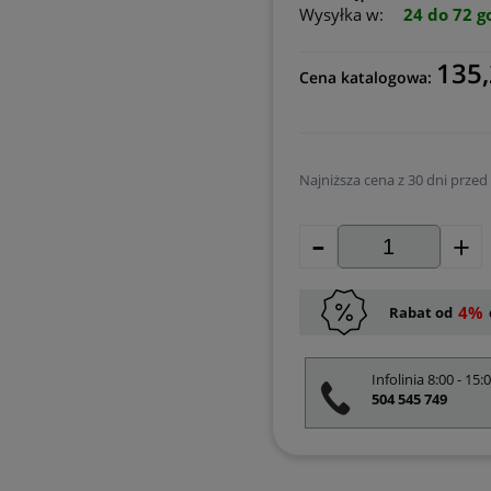
Wysyłka w:
24 do 72 g
135,
Cena katalogowa:
Najniższa cena z 30 dni przed
-
Jeżeli produkt jest 
+
30 dni, wyświetlana 
momentu, kiedy prod
sprzedaży.
4%
Rabat od
Infolinia 8:00 - 15:
504 545 749