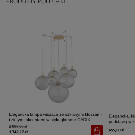
PRODUKTY POLECANE
Elegancka lampa wisząca ze szklanymi kloszami
Elegancka, k
i złotymi akcentami w stylu glamour CADIX
podstawą w k
GOLD 7xG9 - 4608
2 099,00 zł
SANTANA ECR
655,00 zł
1 742,17 zł