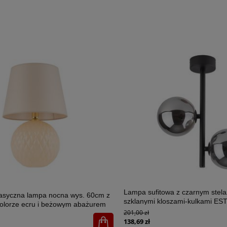
Lampa sufitowa z czarnym stel
lasyczna lampa nocna wys. 60cm z
szklanymi kloszami-kulkami E
olorze ecru i beżowym abażurem
2xG9 - 6706
201,00 zł
U 1xE27 - 5591
138,69 zł