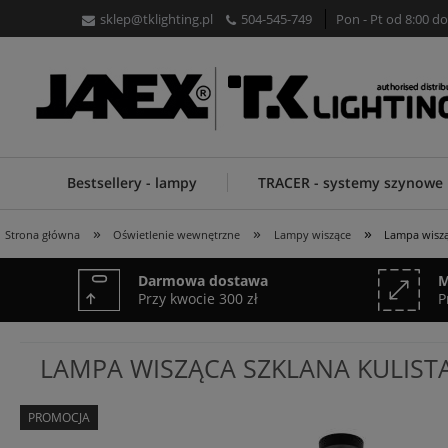
sklep@tklighting.pl
504-545-749
Pon - Pt od 8:00 do
Bestsellery - lampy
TRACER - systemy szynowe
»
»
»
Strona główna
Oświetlenie wewnętrzne
Lampy wiszące
Lampa wisząc
Darmowa dostawa
M
Przy kwocie 300 zł
P
LAMPA WISZĄCA SZKLANA KULISTA 
PROMOCJA