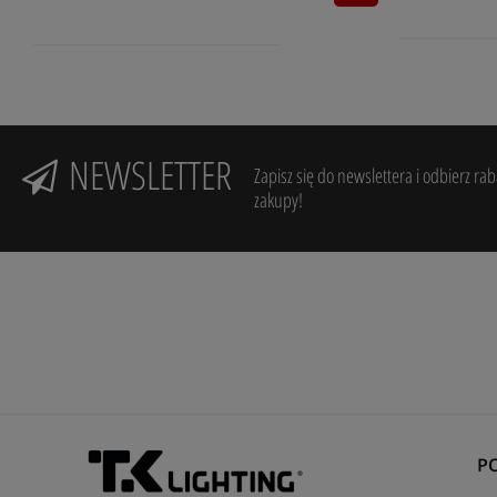
NEWSLETTER
Zapisz się do newslettera i odbierz ra
zakupy!
P