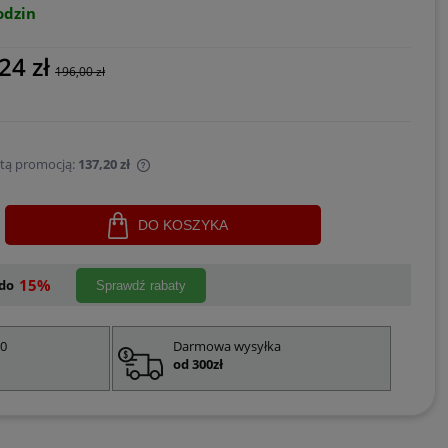
odzin
24 zł
196,00 zł
 tą promocją:
137,20 zł
sprzedawany krócej niż
DO KOSZYKA
jest najniższa cena od
ukt pojawił się w
15%
do
Sprawdź rabaty
00
Darmowa wysyłka
od 300zł