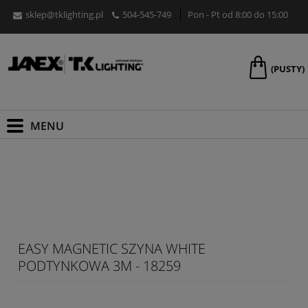
sklep@tklighting.pl
504-545-749
Pon - Pt od 8:00 do 15:00
(PUSTY)
EASY MAGNETIC SZYNA WHITE
PODTYNKOWA 3M - 18259