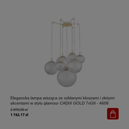
Elegancka lampa wisząca ze szklanymi kloszami i złotymi
El
akcentami w stylu glamour CADIX GOLD 7xG9 - 4608
w 
2 099,00 zł
1x
65
1 742,17 zł