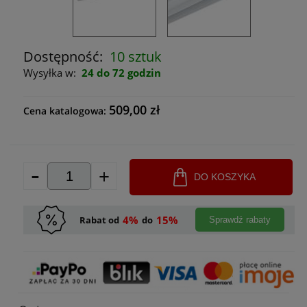
Dostępność:
10 sztuk
Wysyłka w:
24 do 72 godzin
509,00 zł
Cena katalogowa:
-
+
DO KOSZYKA
4%
15%
Rabat od
do
Sprawdź rabaty