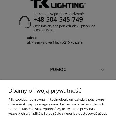
Potrzebujesz pomocy? Zadzwoń!
+48 504-545-749
(infolinia czynna poniedziałek - piątek od
8:00 do 15:00)
adres:
ul. Przemysłowa 11a, 75-216 Koszalin
POMOC
MOJE KONTO
Dbamy o Twoją prywatność
Pliki cookies i pokrewne im technologie umożliwiają poprawne
PŁATNOŚCI I DOSTAWA
działanie strony i pomagają nam dostosować ofertę do Twoich
potrzeb. Możesz zaakceptować wykorzystanie przez nas
wszystkich tych plików i przejść do sklepu lub dostosować użycie