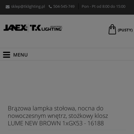
sklep@tklighting.pl
504-545-749
Pon - Pt od 8:00 do 15:00
(PUSTY)
Brązowa lampka stołowa, nocna do
nowoczesnym wnętrz, stożkowy klosz
LUME NEW BROWN 1xGX53 - 16188