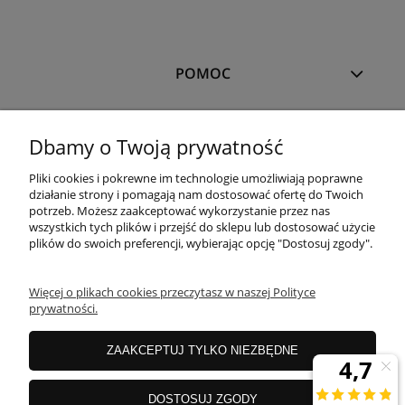
POMOC
MOJE KONTO
Dbamy o Twoją prywatność
Pliki cookies i pokrewne im technologie umożliwiają poprawne
PŁATNOŚCI I DOSTAWA
działanie strony i pomagają nam dostosować ofertę do Twoich
potrzeb. Możesz zaakceptować wykorzystanie przez nas
wszystkich tych plików i przejść do sklepu lub dostosować użycie
plików do swoich preferencji, wybierając opcję "Dostosuj zgody".
OFERTA
Więcej o plikach cookies przeczytasz w naszej Polityce
prywatności.
O NAS
ZAAKCEPTUJ TYLKO NIEZBĘDNE
JANEX Spółka z o.o.
| ul. Przemysłowa 11a, Koszalin 75-216, woj.
DOSTOSUJ ZGODY