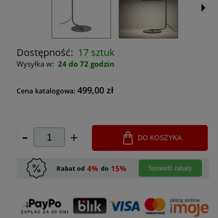
Dostępność:
17 sztuk
Wysyłka w:
24 do 72 godzin
499,00 zł
Cena katalogowa:
-
+
DO KOSZYKA
4%
15%
Rabat od
do
Sprawdź rabaty