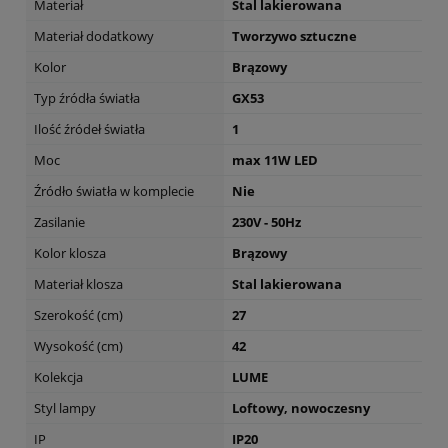
Materiał
Stal lakierowana
Materiał dodatkowy
Tworzywo sztuczne
Kolor
Brązowy
Typ źródła światła
GX53
Ilość źródeł światła
1
Moc
max 11W LED
Źródło światła w komplecie
Nie
Zasilanie
230V - 50Hz
Kolor klosza
Brązowy
Materiał klosza
Stal lakierowana
Szerokość (cm)
27
Wysokość (cm)
42
Kolekcja
LUME
Styl lampy
Loftowy, nowoczesny
IP
IP20