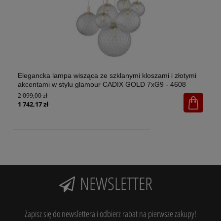
Elegancka lampa wisząca ze szklanymi kloszami i złotymi
El
akcentami w stylu glamour CADIX GOLD 7xG9 - 4608
w 
2 099,00 zł
1x
65
1 742,17 zł
NEWSLETTER
Zapisz się do newslettera i odbierz rabat na pierwsze zakupy!