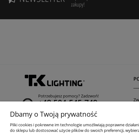
zakupy!
P
Potrzebujesz pomocy? Zadzwoń!
Zw
+48 504-545-749
Re
(infolinia czynna poniedziałek - piątek od 8:00 do
Dbamy o Twoją prywatność
Po
15:00)
Pliki cookies i pokrewne im technologie umożliwiają poprawne działa
adres:
do sklepu lub dostosować użycie plików do swoich preferencji, wybiera
ul. Przemysłowa 11a, 75-216 Koszalin