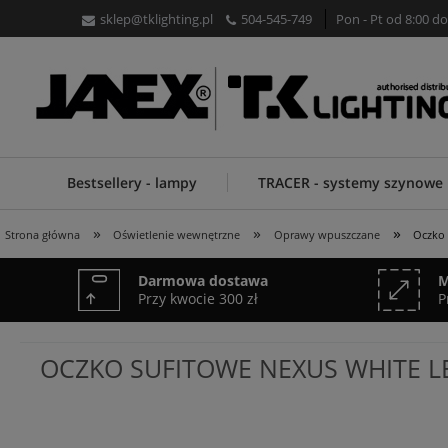
sklep@tklighting.pl
504-545-749
Pon - Pt od 8:00 do
Bestsellery - lampy
TRACER - systemy szynowe
»
»
»
Strona główna
Oświetlenie wewnętrzne
Oprawy wpuszczane
Oczko 
Darmowa dostawa
M
Przy kwocie 300 zł
P
OCZKO SUFITOWE NEXUS WHITE L