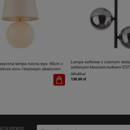
Lampa sufitowa z czarnym stel
lasyczna lampa nocna wys. 60cm z
szklanymi kloszami-kulkami E
olorze ecru i beżowym abażurem
2xG9 - 6706
201,00 zł
U 1xE27 - 5591
138,69 zł
bat na pierwsze