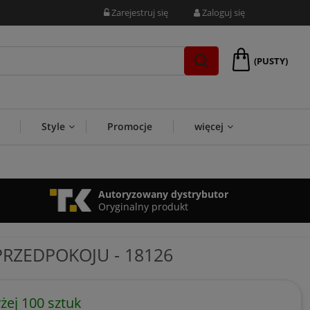
Zarejestruj się
Zaloguj się
(PUSTY)
Style
Promocje
więcej
Autoryzowany dystrybutor
Oryginalny produkt
RZEDPOKOJU - 18126
ej 100 sztuk