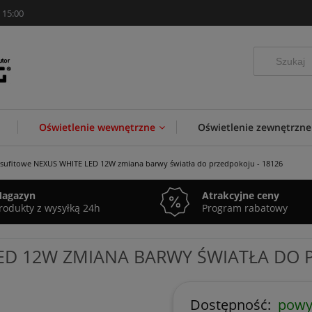
 15:00
Oświetlenie wewnętrzne
Oświetlenie zewnętrzne
sufitowe NEXUS WHITE LED 12W zmiana barwy światła do przedpokoju - 18126
agazyn
Atrakcyjne ceny
rodukty z wysyłką 24h
Program rabatowy
ED 12W ZMIANA BARWY ŚWIATŁA DO P
Dostępność:
powyż