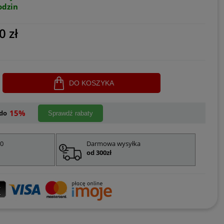
odzin
0 zł
DO KOSZYKA
15%
do
Sprawdź rabaty
00
Darmowa wysyłka
od 300zł