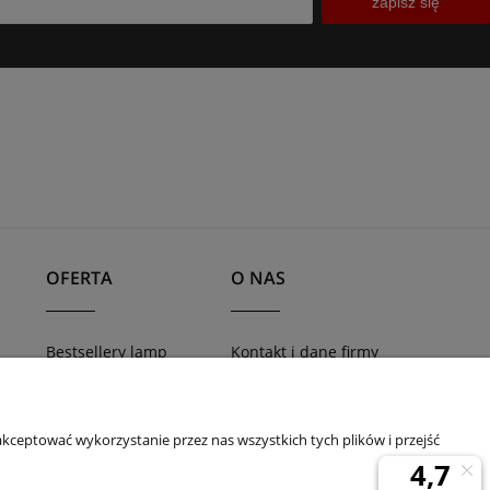
zapisz się
OFERTA
O NAS
Bestsellery lamp
Kontakt i dane firmy
TRACER - systemy
Blog
awy
szynowe
Nowości
kceptować wykorzystanie przez nas wszystkich tych plików i przejść
Promocje