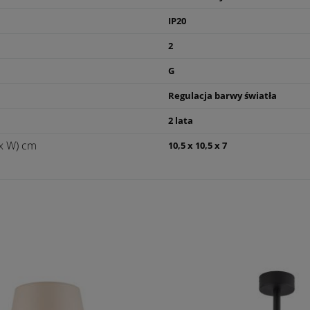
IP20
2
G
Regulacja barwy światła
2 lata
x W) cm
10,5 x 10,5 x 7