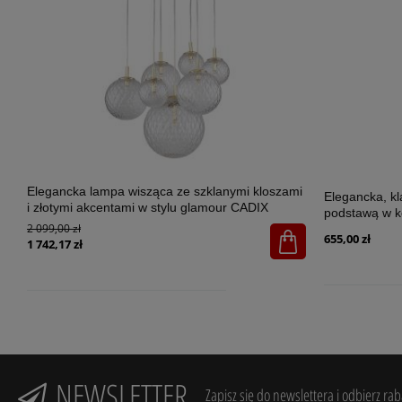
Elegancka lampa wisząca ze szklanymi kloszami
Elegancka, k
i złotymi akcentami w stylu glamour CADIX
podstawą w k
GOLD 7xG9 - 4608
2 099,00 zł
SANTANA ECR
655,00 zł
1 742,17 zł
NEWSLETTER
Zapisz się do newslettera i odbierz ra