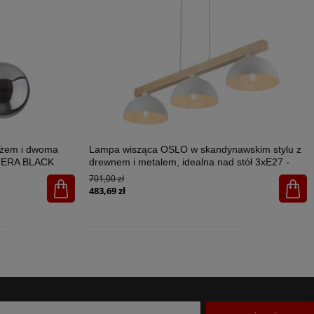
ażem i dwoma
Lampa wisząca OSLO w skandynawskim stylu z
STERA BLACK
drewnem i metalem, idealna nad stół 3xE27 -
4712
701,00 zł
483,69 zł