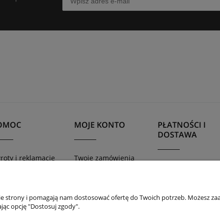
OMOC
MOJE KONTO
PŁATNOŚCI I
DOSTAWA
roty i reklamacje
Twoje zamówienia
Formy płatności
gulamin sklepu
Ustawienia konta
Czas i koszty dost
lityka prywatności
Przechowalnia
Czas realizacji
nie strony i pomagają nam dostosować ofertę do Twoich potrzeb. Możesz zaa
zamówienia
jąc opcję "Dostosuj zgody".