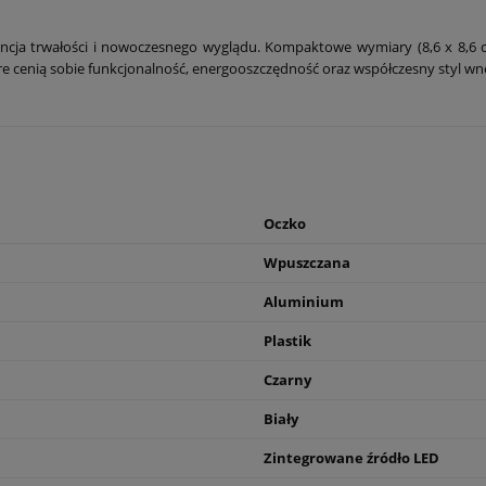
ja trwałości i nowoczesnego wyglądu. Kompaktowe wymiary (8,6 x 8,6 cm
óre cenią sobie funkcjonalność, energooszczędność oraz współczesny styl wnę
Oczko
Wpuszczana
Aluminium
Plastik
Czarny
Biały
Zintegrowane źródło LED