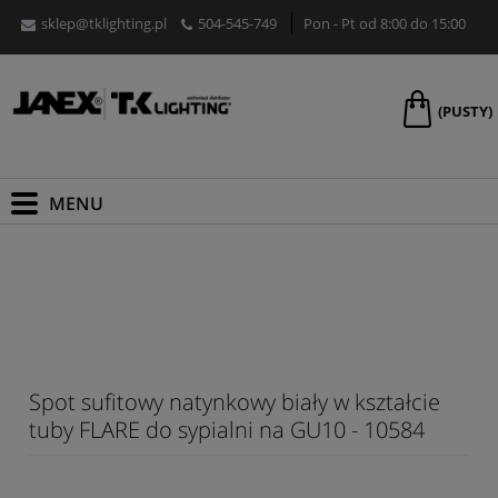
sklep@tklighting.pl
504-545-749
Pon - Pt od 8:00 do 15:00
(PUSTY)
Spot sufitowy natynkowy biały w kształcie
tuby FLARE do sypialni na GU10 - 10584