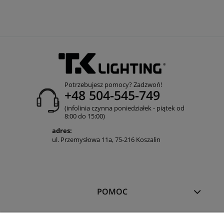
Potrzebujesz pomocy? Zadzwoń!
+48 504-545-749
(infolinia czynna poniedziałek - piątek od
8:00 do 15:00)
adres:
ul. Przemysłowa 11a, 75-216 Koszalin
POMOC