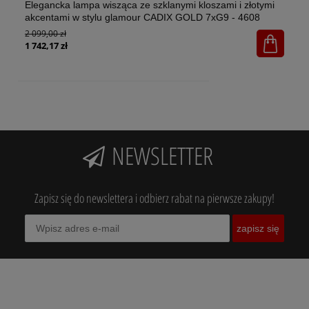
Elegancka lampa wisząca ze szklanymi kloszami i złotymi
El
akcentami w stylu glamour CADIX GOLD 7xG9 - 4608
w 
2 099,00 zł
1x
65
1 742,17 zł
NEWSLETTER
Zapisz się do newslettera i odbierz rabat na pierwsze zakupy!
zapisz się