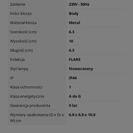
Zasilanie
230V - 50Hz
Kolor klosza
Biały
Materiał klosza
Metal
Szerokość (cm)
6.3
Wysokość (cm)
10
Długość (cm)
6.3
Kolekcja
FLARE
Styl lampy
Nowoczesny
IP
IP44
Klasa ochronności
1
Klasa energetyczna
A do G
Gwarancja producenta
5 lat
Wymiary opakowania (D x Sz x
6,8 x 6,8 x 10,8
W) cm