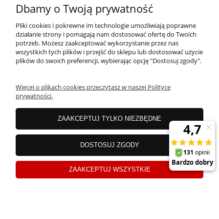
MOJE KONTO
Dbamy o Twoją prywatność
Pliki cookies i pokrewne im technologie umożliwiają poprawne
PŁATNOŚCI I DOSTAWA
działanie strony i pomagają nam dostosować ofertę do Twoich
potrzeb. Możesz zaakceptować wykorzystanie przez nas
wszystkich tych plików i przejść do sklepu lub dostosować użycie
plików do swoich preferencji, wybierając opcję "Dostosuj zgody".
OFERTA
Więcej o plikach cookies przeczytasz w naszej Polityce
prywatności.
O NAS
ZAAKCEPTUJ TYLKO NIEZBĘDNE
JANEX Spółka z o.o.
| ul. Przemysłowa 11a, Koszalin 75-216, woj.
DOSTOSUJ ZGODY
zachodniopomorskie | NIP: 6690500343 REGON: 008201011 | E-mail:
sklep@tklighting.pl
Tel.:
504545749
ZAAKCEPTUJ WSZYSTKIE
Sklep internetowy Shoper.pl
pokaż pełną wersję strony