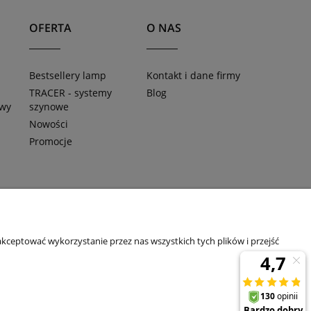
OFERTA
O NAS
Bestsellery lamp
Kontakt i dane firmy
TRACER - systemy
Blog
awy
szynowe
Nowości
Promocje
11 | E-mail:
sklep@tklighting.pl
Tel.:
504545749
kceptować wykorzystanie przez nas wszystkich tych plików i przejść