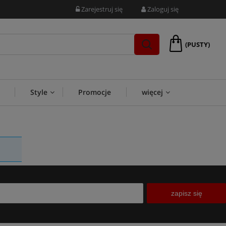
Zarejestruj się
Zaloguj się
(PUSTY)
Style
Promocje
więcej
zapisz się