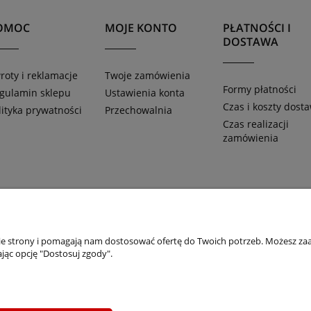
OMOC
MOJE KONTO
PŁATNOŚCI I
DOSTAWA
roty i reklamacje
Twoje zamówienia
Formy płatności
gulamin sklepu
Ustawienia konta
Czas i koszty dost
lityka prywatności
Przechowalnia
Czas realizacji
zamówienia
oszalin 75-216, woj. zachodniopomorskie | NIP: 6690500343 REGON: 0082010
nie strony i pomagają nam dostosować ofertę do Twoich potrzeb. Możesz zaa
jąc opcję "Dostosuj zgody".
Sklep internetowy Shoper.pl