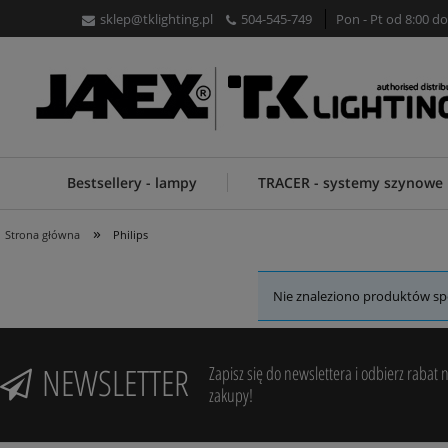
sklep@tklighting.pl
504-545-749
Pon - Pt od 8:00 do
Bestsellery - lampy
TRACER - systemy szynowe
»
Strona główna
Philips
Nie znaleziono produktów spe
NEWSLETTER
Zapisz się do newslettera i odbierz rabat 
zakupy!