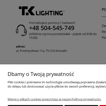
P
Potrzebujesz pomocy? Zadzwoń!
Zw
+48 504-545-749
Re
(infolinia czynna poniedziałek - piątek od 8:00 do
Po
15:00)
adres:
ul. Przemysłowa 11a, 75-216 Koszalin
Dbamy o Twoją prywatność
JANEX Spółka z o.o.
| ul. Przemysłowa 11a, K
Pliki cookies i pokrewne im technologie umożliwiają poprawne działa
do sklepu lub dostosować użycie plików do swoich preferencji, wybiera
Więcej o plikach cookies przeczytasz w naszej Polityce prywatności.