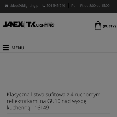
sklep@tklighting.pl
504-545-749
Pon - Pt od 8:00 do 15:00
(PUSTY)
Klasyczna listwa sufitowa z 4 ruchomymi
reflektorkami na GU10 nad wyspę
kuchenną - 16149