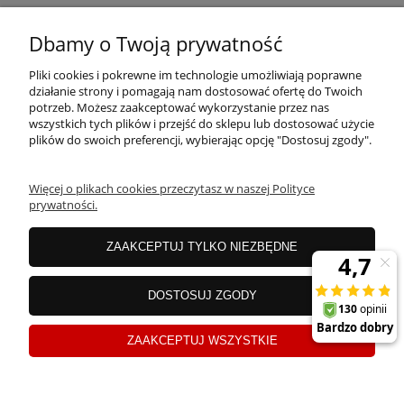
MOJE KONTO
Dbamy o Twoją prywatność
Pliki cookies i pokrewne im technologie umożliwiają poprawne
PŁATNOŚCI I DOSTAWA
działanie strony i pomagają nam dostosować ofertę do Twoich
potrzeb. Możesz zaakceptować wykorzystanie przez nas
wszystkich tych plików i przejść do sklepu lub dostosować użycie
plików do swoich preferencji, wybierając opcję "Dostosuj zgody".
OFERTA
Więcej o plikach cookies przeczytasz w naszej Polityce
prywatności.
O NAS
ZAAKCEPTUJ TYLKO NIEZBĘDNE
JANEX Spółka z o.o.
| ul. Przemysłowa 11a, Koszalin 75-216, woj.
DOSTOSUJ ZGODY
zachodniopomorskie | NIP: 6690500343 REGON: 008201011 | E-mail:
sklep@tklighting.pl
Tel.:
504545749
ZAAKCEPTUJ WSZYSTKIE
Sklep internetowy Shoper.pl