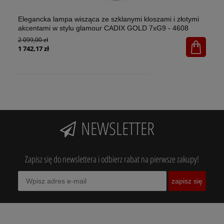
Elegancka lampa wisząca ze szklanymi kloszami i złotymi
El
akcentami w stylu glamour CADIX GOLD 7xG9 - 4608
w 
2 099,00 zł
1x
65
1 742,17 zł
NEWSLETTER
Zapisz się do newslettera i odbierz rabat na pierwsze zakupy!
zapisz się