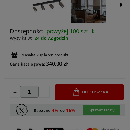
Dostępność:
powyżej 100 sztuk
Wysyłka w:
24 do 72 godzin
1
osoba
kupiła
ten produkt
340,00 zł
Cena katalogowa:
-
+
DO KOSZYKA
4%
15%
Rabat od
do
Sprawdź rabaty