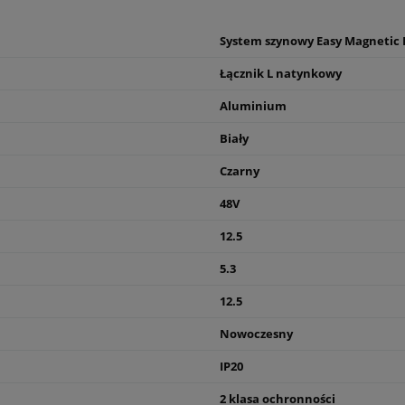
System szynowy Easy Magnetic 
Łącznik L natynkowy
Aluminium
Biały
Czarny
48V
12.5
5.3
12.5
Nowoczesny
IP20
2 klasa ochronności