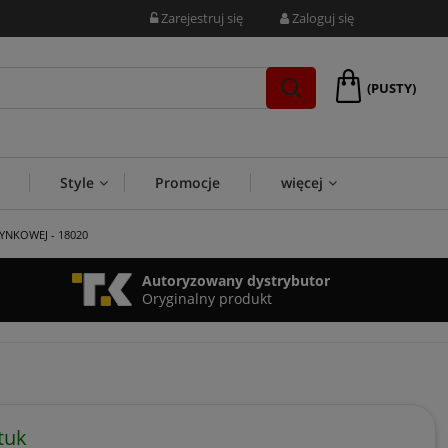
Zarejestruj się
Zaloguj się
(PUSTY)
Style
Promocje
więcej
YNKOWEJ - 18020
Autoryzowany dystrybutor
Oryginalny produkt
tuk