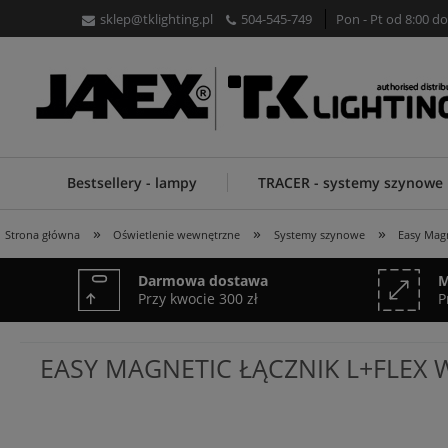
sklep@tklighting.pl
504-545-749
Pon - Pt od 8:00 do
Bestsellery - lampy
TRACER - systemy szynowe
»
»
»
Strona główna
Oświetlenie wewnętrzne
Systemy szynowe
Easy Magn
Darmowa dostawa
M
Przy kwocie 300 zł
P
EASY MAGNETIC ŁĄCZNIK L+FLEX 