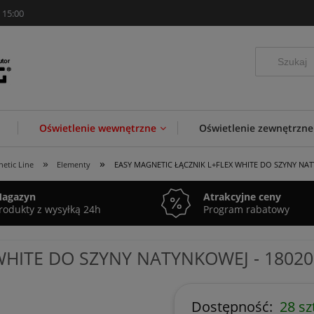
 15:00
Oświetlenie wewnętrzne
Oświetlenie zewnętrzne
»
»
etic Line
Elementy
EASY MAGNETIC ŁĄCZNIK L+FLEX WHITE DO SZYNY NAT
agazyn
Atrakcyjne ceny
rodukty z wysyłką 24h
Program rabatowy
WHITE DO SZYNY NATYNKOWEJ - 18020
Dostępność:
28 sz