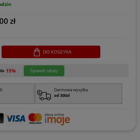
odzin
00 zł
DO KOSZYKA
15%
do
Sprawdź rabaty
00
Darmowa wysyłka
od 300zł