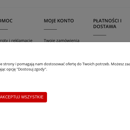
OMOC
MOJE KONTO
PŁATNOŚCI I
DOSTAWA
roty i reklamacje
Twoje zamówienia
Formy płatności
gulamin sklepu
Ustawienia konta
Czas i koszty dost
lityka prywatności
Przechowalnia
Czas realizacji
nie strony i pomagają nam dostosować ofertę do Twoich potrzeb. Możesz zaa
zamówienia
jąc opcję "Dostosuj zgody".
AKCEPTUJ WSZYSTKIE
oszalin 75-216, woj. zachodniopomorskie | NIP: 6690500343 REGON: 0082010
Sklep internetowy Shoper.pl