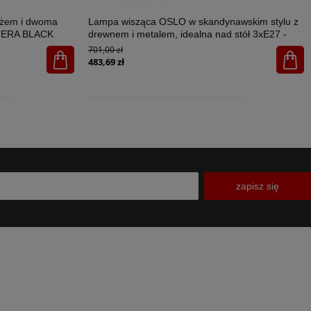
ażem i dwoma
Lampa wisząca OSLO w skandynawskim stylu z
STERA BLACK
drewnem i metalem, idealna nad stół 3xE27 -
4712
701,00 zł
483,69 zł
zapisz się