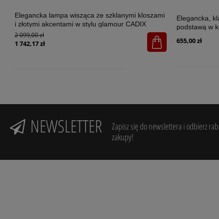
Elegancka lampa wisząca ze szklanymi kloszami
Elegancka, k
i złotymi akcentami w stylu glamour CADIX
podstawą w k
GOLD 7xG9 - 4608
2 099,00 zł
SANTANA ECR
655,00 zł
1 742,17 zł
NEWSLETTER
Zapisz się do newslettera i odbierz ra
zakupy!