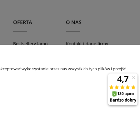
OFERTA
O NAS
Bestsellery lamp
Kontakt i dane firmy
TRACER - systemy
Blog
awy
szynowe
Nowości
kceptować wykorzystanie przez nas wszystkich tych plików i przejść
Promocje
11 | E-mail:
sklep@tklighting.pl
Tel.:
504545749