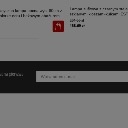
Lampa sufitowa z czarnym stel
lasyczna lampa nocna wys. 60cm z
szklanymi kloszami-kulkami E
olorze ecru i beżowym abażurem
2xG9 - 6706
201,00 zł
U 1xE27 - 5591
138,69 zł
bat na pierwsze