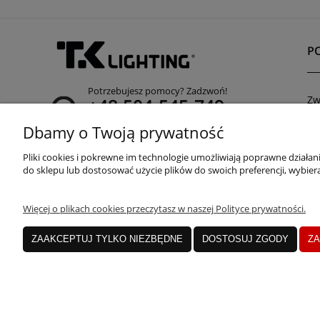
P
Potrzebujesz pomocy? Zadzwoń!
Zw
+48 504-545-749
Re
(infolinia czynna poniedziałek - piątek od 8:00 do
Dbamy o Twoją prywatność
Po
15:00)
Pliki cookies i pokrewne im technologie umożliwiają poprawne działa
adres:
do sklepu lub dostosować użycie plików do swoich preferencji, wybiera
ul. Przemysłowa 11a, 75-216 Koszalin
Więcej o plikach cookies przeczytasz w naszej Polityce prywatności.
ZAAKCEPTUJ TYLKO NIEZBĘDNE
DOSTOSUJ ZGODY
ZA
JANEX Spółka z o.o.
| ul. Przemysłowa 11a, K