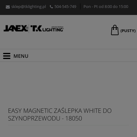
sklep@tklighting.pl
504-545-749
Pon - Pt od 8:00 do 15:00
(PUSTY)
EASY MAGNETIC ZAŚLEPKA WHITE DO
SZYNOPRZEWODU - 18050