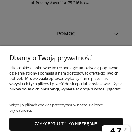
ul. Przemysłowa 11a, 75-216 Koszalin
POMOC
MOJE KONTO
Dbamy o Twoją prywatność
Pliki cookies i pokrewne im technologie umożliwiają poprawne
PŁATNOŚCI I DOSTAWA
działanie strony i pomagają nam dostosować ofertę do Twoich
potrzeb. Możesz zaakceptować wykorzystanie przez nas
wszystkich tych plików i przejść do sklepu lub dostosować użycie
plików do swoich preferencji, wybierając opcję "Dostosuj zgody".
OFERTA
Więcej o plikach cookies przeczytasz w naszej Polityce
prywatności.
O NAS
ZAAKCEPTUJ TYLKO NIEZBĘDNE