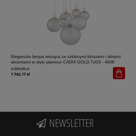
Elegancka lampa wisząca ze szklanymi kloszami i złotymi
El
akcentami w stylu glamour CADIX GOLD 7xG9 - 4608
w 
2 099,00 zł
1x
65
1 742,17 zł
NEWSLETTER