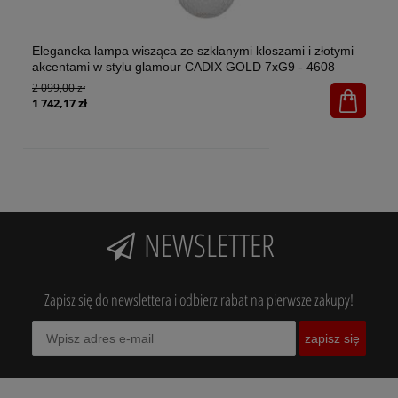
Elegancka lampa wisząca ze szklanymi kloszami i złotymi
El
akcentami w stylu glamour CADIX GOLD 7xG9 - 4608
w 
2 099,00 zł
1x
65
1 742,17 zł
NEWSLETTER
Zapisz się do newslettera i odbierz rabat na pierwsze zakupy!
zapisz się