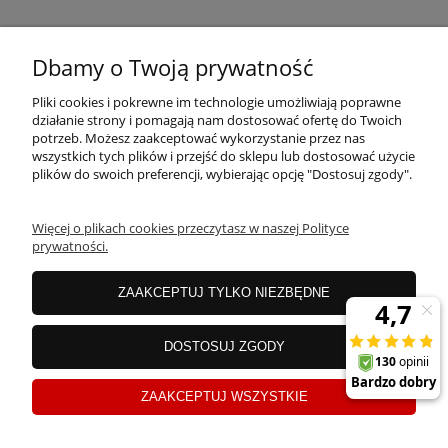
MOJE KONTO
Dbamy o Twoją prywatność
Pliki cookies i pokrewne im technologie umożliwiają poprawne
PŁATNOŚCI I DOSTAWA
działanie strony i pomagają nam dostosować ofertę do Twoich
potrzeb. Możesz zaakceptować wykorzystanie przez nas
wszystkich tych plików i przejść do sklepu lub dostosować użycie
plików do swoich preferencji, wybierając opcję "Dostosuj zgody".
OFERTA
Więcej o plikach cookies przeczytasz w naszej Polityce
prywatności.
O NAS
ZAAKCEPTUJ TYLKO NIEZBĘDNE
JANEX Spółka z o.o.
| ul. Przemysłowa 11a, Koszalin 75-216, woj.
DOSTOSUJ ZGODY
zachodniopomorskie | NIP: 6690500343 REGON: 008201011 | E-mail:
sklep@tklighting.pl
Tel.:
504545749
ZAAKCEPTUJ WSZYSTKIE
Sklep internetowy Shoper.pl