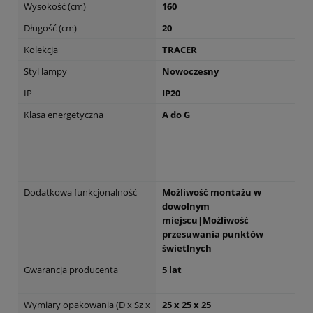
Wysokość (cm)
160
Długość (cm)
20
Kolekcja
TRACER
Styl lampy
Nowoczesny
IP
IP20
Klasa energetyczna
A do G
Dodatkowa funkcjonalność
Możliwość montażu w
dowolnym
miejscu|Możliwość
przesuwania punktów
świetlnych
Gwarancja producenta
5 lat
Wymiary opakowania (D x Sz x
25 x 25 x 25