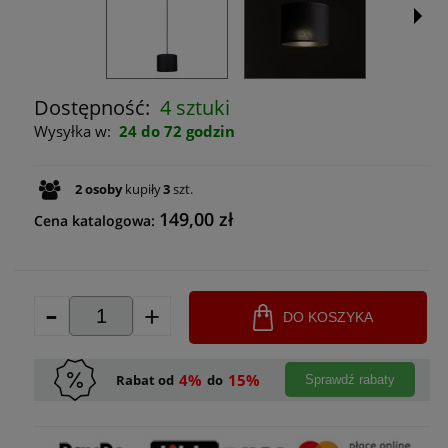
Dostępność:
4 sztuki
Wysyłka w:
24 do 72 godzin
2
osoby
kupiły
3
szt.
149,00 zł
Cena katalogowa:
-
+
DO KOSZYKA
4%
15%
Rabat od
do
Sprawdź rabaty