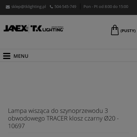
sklep@tklighting.pl
504-545-749
Pon - Pt od 8:00 do 15:00
(PUSTY)
Lampa wisząca do szynoprzewodu 3
obwodowego TRACER klosz czarny Ø20 -
10697