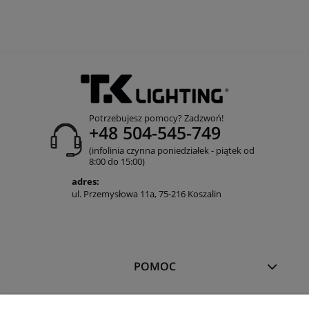
Potrzebujesz pomocy? Zadzwoń!
+48 504-545-749
(infolinia czynna poniedziałek - piątek od
8:00 do 15:00)
adres:
ul. Przemysłowa 11a, 75-216 Koszalin
POMOC