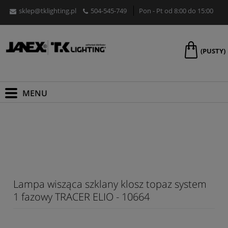
sklep@tklighting.pl
504-545-749
Pon - Pt od 8:00 do 15:00
(PUSTY)
Lampa wisząca szklany klosz topaz system
1 fazowy TRACER ELIO - 10664