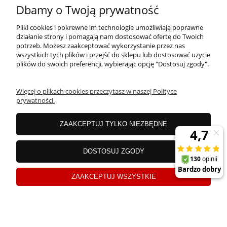
MOJE KONTO
Dbamy o Twoją prywatność
Pliki cookies i pokrewne im technologie umożliwiają poprawne
PŁATNOŚCI I DOSTAWA
działanie strony i pomagają nam dostosować ofertę do Twoich
potrzeb. Możesz zaakceptować wykorzystanie przez nas
wszystkich tych plików i przejść do sklepu lub dostosować użycie
plików do swoich preferencji, wybierając opcję "Dostosuj zgody".
OFERTA
Więcej o plikach cookies przeczytasz w naszej Polityce
prywatności.
O NAS
ZAAKCEPTUJ TYLKO NIEZBĘDNE
JANEX Spółka z o.o.
| ul. Przemysłowa 11a, Koszalin 75-216, woj.
DOSTOSUJ ZGODY
zachodniopomorskie | NIP: 6690500343 REGON: 008201011 | E-mail:
sklep@tklighting.pl
Tel.:
504545749
ZAAKCEPTUJ WSZYSTKIE
Sklep internetowy Shoper.pl
pokaż pełną wersję strony