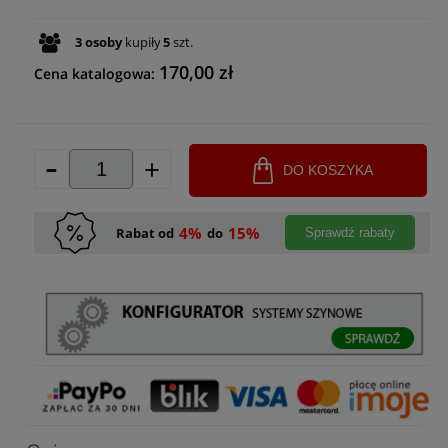
3
osoby
kupiły
5
szt.
170,00 zł
Cena katalogowa:
-
+
DO KOSZYKA
4%
15%
Rabat od
do
Sprawdź rabaty