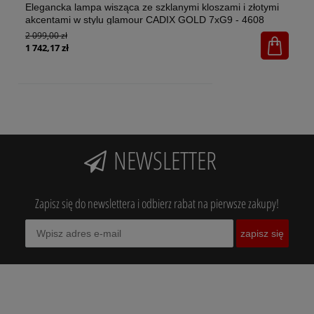
Elegancka lampa wisząca ze szklanymi kloszami i złotymi
El
akcentami w stylu glamour CADIX GOLD 7xG9 - 4608
w 
2 099,00 zł
1x
65
1 742,17 zł
NEWSLETTER
Zapisz się do newslettera i odbierz rabat na pierwsze zakupy!
zapisz się